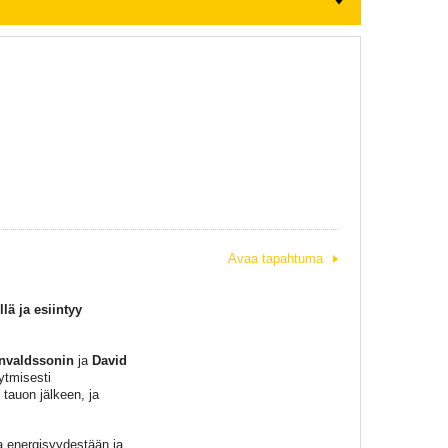
Avaa tapahtuma
llä ja esiintyy
nvaldssonin
ja
David
ytmisesti
 tauon jälkeen, ja
ta energisyydestään ja