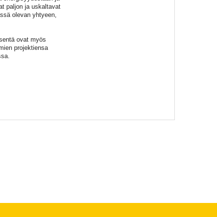
t paljon ja uskaltavat
rässä olevan yhtyeen,
äsentä ovat myös
omien projektiensa
ssa.