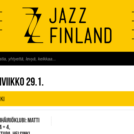
FINLAND LIVE
VIIKKO 29.1.
KI
HÄIRIÖKLUBI: MATTI
4 + 4,
TUPA, HELSINKI