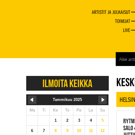
ARTISTIT JA JULKAISUT
TOIMIJAT
LIVE
JAZZ 
KESKI
ILMOITA KEIKKA
HELSIN
Tammikuu 2025
Ma
Ti
Ke
To
Pe
La
Su
RYTMI
1
2
3
4
5
SALO 
6
7
8
9
10
11
12
JUTTU