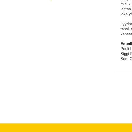
mielik
laitta
joka y
Lyytin
tahoill
kanssa
Equal
Pauli 
Siggi 
Sam O