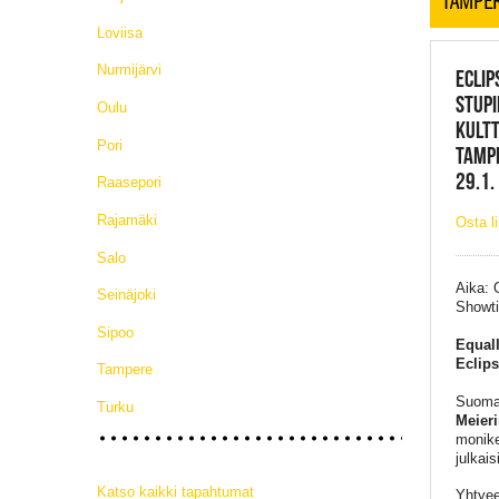
Loviisa
Nurmijärvi
ECLIP
STUPI
Oulu
KULTT
Pori
TAMP
29.1.
Raasepori
Rajamäki
Osta l
Salo
Aika: 
Seinäjoki
Showt
Sipoo
Equall
Eclips
Tampere
Suomal
Turku
Meier
monike
julkais
Katso kaikki tapahtumat
Yhtyee