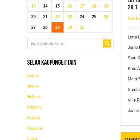
29.1.
13
14
15
16
17
18
19
20
21
22
23
24
25
26
Keikka
27
28
29
30
31
Lotta 
Jarno 
Satu K
SELAA KAUPUNGEITTAIN
Katri A
Espoo
Matti S
Hanko
Sami S
Helsinki
Ville 
Kajaani
Janne
Kerava
Kouvola
TAMPE
Lohja