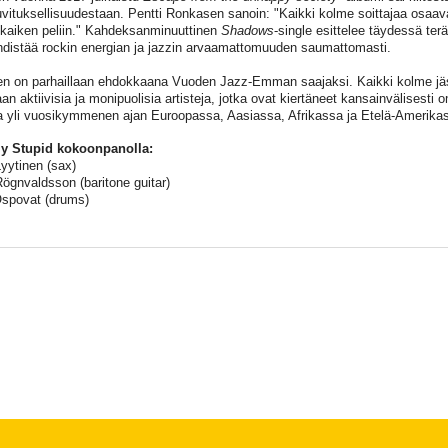
uvituksellisuudestaan. Pentti Ronkasen sanoin: "Kaikki kolme soittajaa osaava
a kaiken peliin." Kahdeksanminuuttinen
Shadows
-single esittelee täydessä te
hdistää rockin energian ja jazzin arvaamattomuuden saumattomasti.
en on parhaillaan ehdokkaana Vuoden Jazz-Emman saajaksi. Kaikki kolme j
aan aktiivisia ja monipuolisia artisteja, jotka ovat kiertäneet kansainvälisesti 
 yli vuosikymmenen ajan Euroopassa, Aasiassa, Afrikassa ja Etelä-Amerika
ly Stupid kokoonpanolla:
Lyytinen (sax)
Rögnvaldsson (baritone guitar)
spovat (drums)