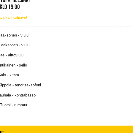
 KLO 19:00
paikan kotisivut
Laaksonen - viulu
Laaksonen - viulu
ae - alttoviulu
ntikainen - sello
alo - kitara
ippola - tenorisaksofoni
Rauhala - kontrabasso
 Tuomi - rummut
RE