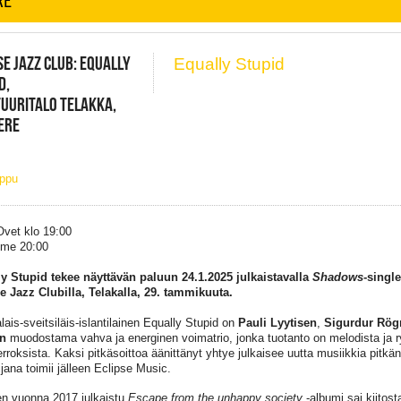
SE JAZZ CLUB: EQUALLY
Equally Stupid
D,
UURITALO TELAKKA,
ERE
ippu
Ovet klo 19:00
ime 20:00
y Stupid tekee näyttävän paluun 24.1.2025 julkaistavalla
Shadows
-single
e Jazz Clubilla, Telakalla, 29. tammikuuta.
ais-sveitsiläis-islantilainen Equally Stupid on
Pauli Lyytisen
,
Sigurdur Rög
in
muodostama vahva ja energinen voimatrio, jonka tuotanto on melodista ja r
rroksista. Kaksi pitkäsoittoa äänittänyt yhtye julkaisee uutta musiikkia pitkän
ijana toimii jälleen Eclipse Music.
n vuonna 2017 julkaistu
Escape from the unhappy society
-albumi sai kiitos