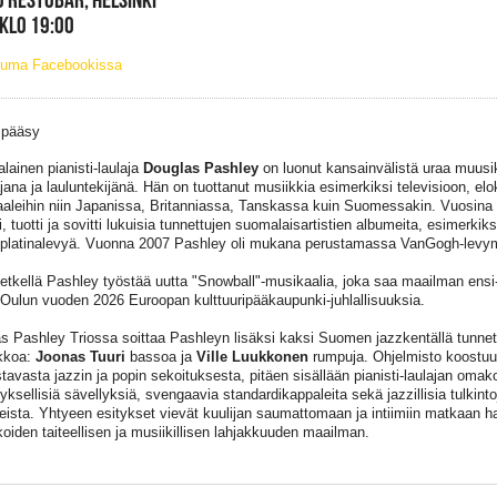
 KLO 19:00
tuma Facebookissa
 pääsy
lainen pianisti-laulaja
Douglas Pashley
on luonut kansainvälistä uraa muusi
jana ja lauluntekijänä. Hän on tuottanut musiikkia esimerkiksi televisioon, elok
aleihin niin Japanissa, Britanniassa, Tanskassa kuin Suomessakin. Vuosin
i, tuotti ja sovitti lukuisia tunnettujen suomalaisartistien albumeita, esimerk
platinalevyä. Vuonna 2007 Pashley oli mukana perustamassa VanGogh-levym
hetkellä Pashley työstää uutta "Snowball"-musikaalia, joka saa maailman ensi-
Oulun vuoden 2026 Euroopan kulttuuripääkaupunki-juhlallisuuksia.
s Pashley Triossa soittaa Pashleyn lisäksi kaksi Suomen jazzkentällä tunnet
kkoa:
Joonas Tuuri
bassoa ja
Ville Luukkonen
rumpuja. Ohjelmisto koostuu
stavasta jazzin ja popin sekoituksesta, pitäen sisällään pianisti-laulajan omak
ksellisiä sävellyksiä, svengaavia standardikappaleita sekä jazzillisia tulkintoj
eista. Yhtyeen esitykset vievät kuulijan saumattomaan ja intiimiin matkaan ha
oiden taiteellisen ja musiikillisen lahjakkuuden maailman.