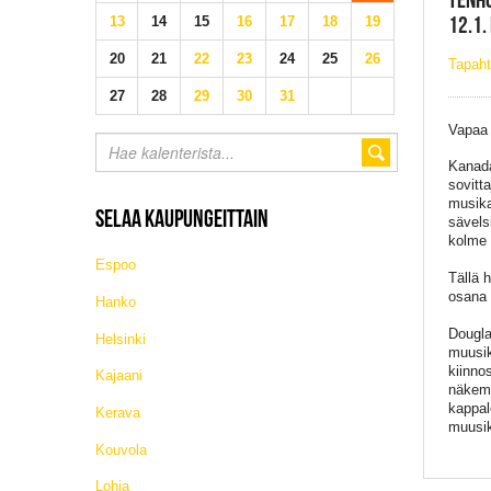
12.1.
13
14
15
16
17
18
19
20
21
22
23
24
25
26
Tapah
27
28
29
30
31
Vapaa
Kanada
sovitta
musika
SELAA KAUPUNGEITTAIN
sävels
kolme 
Espoo
Tällä 
osana 
Hanko
Dougla
Helsinki
muusi
kiinno
Kajaani
näkemy
kappal
Kerava
muusik
Kouvola
Lohja