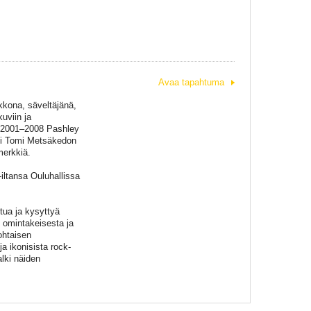
Avaa tapahtuma
kkona, säveltäjänä,
uviin ja
a 2001–2008 Pashley
iksi Tomi Metsäkedon
erkkiä.
iltansa Ouluhallissa
tua ja kysyttyä
 omintakeisesta ja
ohtaisen
a ikonisista rock-
lki näiden