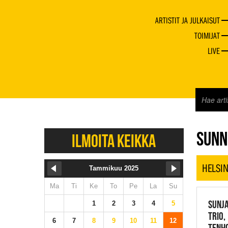
ARTISTIT JA JULKAISUT
TOIMIJAT
LIVE
JAZZ 
SUNN
ILMOITA KEIKKA
HELSIN
Tammikuu 2025
Ma
Ti
Ke
To
Pe
La
Su
SUNJA
1
2
3
4
5
TRIO,
6
7
8
9
10
11
12
TENHO