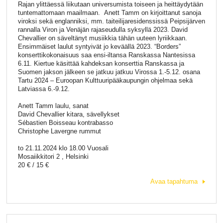
Rajan ylittäessä liikutaan universumista toiseen ja heittäydytään
tuntemattomaan maailmaan. Anett Tamm on kirjoittanut sanoja
viroksi sekä englanniksi, mm. taiteilijaresidenssissä Peipsijärven
rannalla Viron ja Venäjän rajaseudulla syksyllä 2023. David
Chevallier on säveltänyt musiikkia tähän uuteen lyriikkaan.
Ensimmäiset laulut syntyivät jo keväällä 2023. “Borders”
konserttikokonaisuus saa ensi-iltansa Ranskassa Nantesissa
6.11. Kiertue käsittää kahdeksan konserttia Ranskassa ja
Suomen jakson jälkeen se jatkuu jatkuu Virossa 1.-5.12. osana
Tartu 2024 – Euroopan Kulttuuripääkaupungin ohjelmaa sekä
Latviassa 6.-9.12.
Anett Tamm laulu, sanat
David Chevallier kitara, sävellykset
Sébastien Boisseau kontrabasso
Christophe Lavergne rummut
to 21.11.2024 klo 18.00 Vuosali
Mosaiikkitori 2 , Helsinki
20 € / 15 €
Avaa tapahtuma