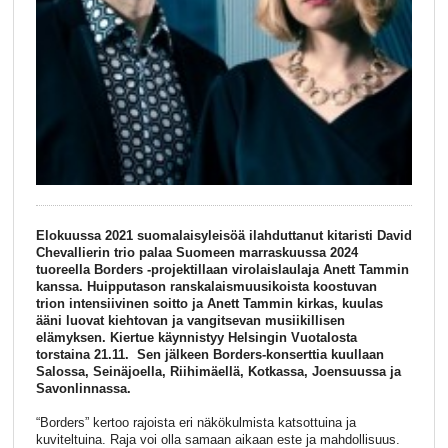
Elokuussa 2021 suomalaisyleisöä ilahduttanut kitaristi David
Chevallierin trio palaa Suomeen marraskuussa 2024
tuoreella Borders -projektillaan virolaislaulaja Anett Tammin
kanssa. Huipputason ranskalaismuusikoista koostuvan
trion intensiivinen soitto ja Anett Tammin kirkas, kuulas
ääni luovat kiehtovan ja vangitsevan musiikillisen
elämyksen. Kiertue käynnistyy Helsingin Vuotalosta
torstaina 21.11. Sen jälkeen Borders-konserttia kuullaan
Salossa, Seinäjoella, Riihimäellä, Kotkassa, Joensuussa ja
Savonlinnassa.
“Borders” kertoo rajoista eri näkökulmista katsottuina ja
kuviteltuina. Raja voi olla samaan aikaan este ja mahdollisuus.