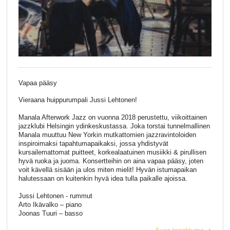
Vapaa pääsy
Vieraana huippurumpali Jussi Lehtonen!
Manala Afterwork Jazz on vuonna 2018 perustettu, viikoittainen
jazzklubi Helsingin ydinkeskustassa. Joka torstai tunnelmallinen
Manala muuttuu New Yorkin mutkattomien jazzravintoloiden
inspiroimaksi tapahtumapaikaksi, jossa yhdistyvät
kursailemattomat puitteet, korkealaatuinen musiikki & pirullisen
hyvä ruoka ja juoma. Konsertteihin on aina vapaa pääsy, joten
voit kävellä sisään ja ulos miten mielit! Hyvän istumapaikan
halutessaan on kuitenkin hyvä idea tulla paikalle ajoissa.
Jussi Lehtonen - rummut
Arto Ikävalko – piano
Joonas Tuuri – basso