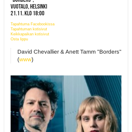
VUOTALO, HELSINKI
21.11. KLO 18:00
Tapahtuma Facebookissa
Tapahtuman kotisivut
Keikkapaikan kotisivut
Osta lippu
David Chevallier & Anett Tamm "Borders"
(
www
)