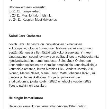
Utopia-kiertueen konsertit:
to 21.11. Tampere-talo
la 23.11. Musiikkitalo, Helsinki
su 24.11. Kuopion Musiikkikeskus
Sointi Jazz Orchestra
Sointi Jazz Orchestra on innovatiivinen 17-henkinen
kokoonpano, joka on 10-vuotisen historiansa aikana tottunut
esittämään uusia sille räätälöityjä kokonaisuuksia. Yhtyeen
ainutlaatuinen soundi syntyy sen epätavallisesta vaihtosoittimia
hyödyntävästä instrumentaatiosta. Sointi Jazz Orchestran
konserttien solisteina on vieraillut omaäänisiä kansainvälisiä ja
kotimaisia artisteja, kuten Mathias Eick, Anders Jormin, Aili
Ikonen, Marius Neset, Maria Faust, Matti Johannes Koivu, Aili
Järvelä ja Juhani Aaltonen. Yhtye on julkaissut viisi
studioalbumia, joista Kolibri (2020) oli ehdolla vuoden 2022
Teosto-palkinnon saajaksi.
Helsingin kamarikuoro
Helsingin kamarikuoro perustettiin vuonna 1962 Radion