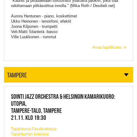
"Kaunis ja pituudellaan toistuvasti yllättävä jalokivi, joka saa
odottamaan pitkäsoittoa innolla." (Mika Roth / Desibeli.net)
Aurora Hentunen - piano, koskettimet
Ukko Heinonen - tenorifoni, efektit
Joona Kilponen - trumpetti
Veli-Matti Silanterä -basso
Ville Luukkonen - rummut
Avaa tapahtuma
TAMPERE
SOINTI JAZZ ORCHESTRA & HELSINGIN KAMARIKUORO:
UTOPIA,
TAMPERE-TALO, TAMPERE
21.11. KLO 19:30
Tapahtuma Facebookissa
Tapahtuman kotisivut