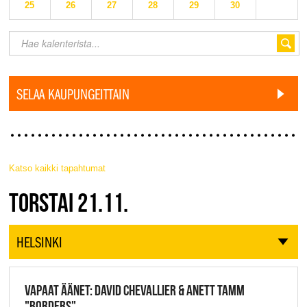
25
26
27
28
29
30
SELAA KAUPUNGEITTAIN
Katso kaikki tapahtumat
JAZZ FINLAND LIVE
TORSTAI 21.11.
HELSINKI
VAPAAT ÄÄNET: DAVID CHEVALLIER & ANETT TAMM
"BORDERS",