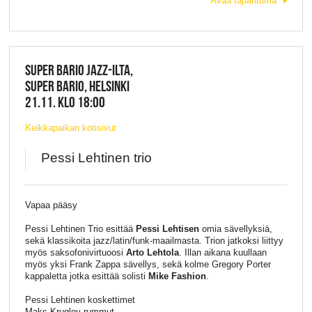
Avaa tapahtuma
SUPER BARIO JAZZ-ILTA,
SUPER BARIO, HELSINKI
21.11. KLO 18:00
Keikkapaikan kotisivut
Pessi Lehtinen trio
Vapaa pääsy
Pessi Lehtinen Trio esittää
Pessi Lehtisen
omia sävellyksiä,
sekä klassikoita jazz/latin/funk-maailmasta. Trion jatkoksi liittyy
myös saksofonivirtuoosi
Arto Lehtola
. Illan aikana kuullaan
myös yksi Frank Zappa sävellys, sekä kolme Gregory Porter
kappaletta jotka esittää solisti
Mike Fashion
.
Pessi Lehtinen koskettimet
Maks Kruglov rummut