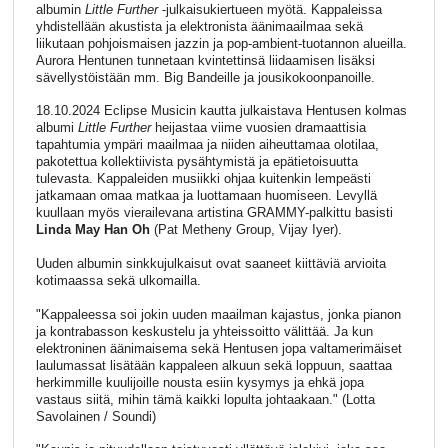
albumin
Little Further
-julkaisukiertueen myötä. Kappaleissa
yhdistellään akustista ja elektronista äänimaailmaa sekä
liikutaan pohjoismaisen jazzin ja pop-ambient-tuotannon alueilla.
Aurora Hentunen tunnetaan kvintettinsä liidaamisen lisäksi
sävellystöistään mm. Big Bandeille ja jousikokoonpanoille.
18.10.2024 Eclipse Musicin kautta julkaistava Hentusen kolmas
albumi
Little Further
heijastaa viime vuosien dramaattisia
tapahtumia ympäri maailmaa ja niiden aiheuttamaa olotilaa,
pakotettua kollektiivista pysähtymistä ja epätietoisuutta
tulevasta. Kappaleiden musiikki ohjaa kuitenkin lempeästi
jatkamaan omaa matkaa ja luottamaan huomiseen. Levyllä
kuullaan myös vierailevana artistina GRAMMY-palkittu basisti
Linda May Han Oh
(Pat Metheny Group, Vijay Iyer).
Uuden albumin sinkkujulkaisut ovat saaneet kiittäviä arvioita
kotimaassa sekä ulkomailla.
"Kappaleessa soi jokin uuden maailman kajastus, jonka pianon
ja kontrabasson keskustelu ja yhteissoitto välittää. Ja kun
elektroninen äänimaisema sekä Hentusen jopa valtamerimäiset
laulumassat lisätään kappaleen alkuun sekä loppuun, saattaa
herkimmille kuulijoille nousta esiin kysymys ja ehkä jopa
vastaus siitä, mihin tämä kaikki lopulta johtaakaan." (Lotta
Savolainen / Soundi)