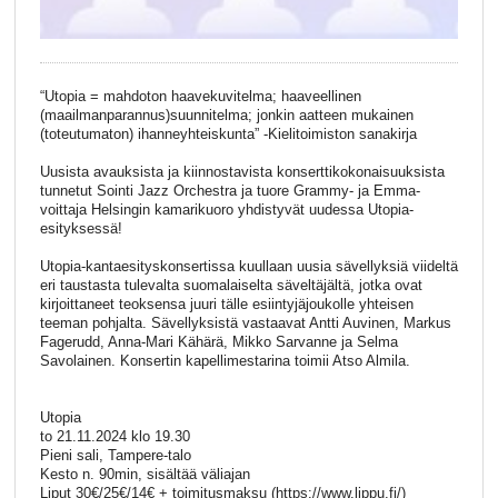
“Utopia = mahdoton haavekuvitelma; haaveellinen
(maailmanparannus)suunnitelma; jonkin aatteen mukainen
(toteutumaton) ihanneyhteiskunta” -Kielitoimiston sanakirja
Uusista avauksista ja kiinnostavista konserttikokonaisuuksista
tunnetut Sointi Jazz Orchestra ja tuore Grammy- ja Emma-
voittaja Helsingin kamarikuoro yhdistyvät uudessa Utopia-
esityksessä!
Utopia-kantaesityskonsertissa kuullaan uusia sävellyksiä viideltä
eri taustasta tulevalta suomalaiselta säveltäjältä, jotka ovat
kirjoittaneet teoksensa juuri tälle esiintyjäjoukolle yhteisen
teeman pohjalta. Sävellyksistä vastaavat Antti Auvinen, Markus
Fagerudd, Anna-Mari Kähärä, Mikko Sarvanne ja Selma
Savolainen. Konsertin kapellimestarina toimii Atso Almila.
Utopia
to 21.11.2024 klo 19.30
Pieni sali, Tampere-talo
Kesto n. 90min, sisältää väliajan
Liput 30€/25€/14€ + toimitusmaksu (https://www.lippu.fi/)