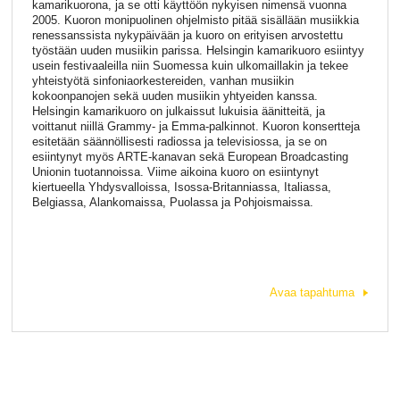
kamarikuorona, ja se otti käyttöön nykyisen nimensä vuonna
2005. Kuoron monipuolinen ohjelmisto pitää sisällään musiikkia
renessanssista nykypäivään ja kuoro on erityisen arvostettu
työstään uuden musiikin parissa. Helsingin kamarikuoro esiintyy
usein festivaaleilla niin Suomessa kuin ulkomaillakin ja tekee
yhteistyötä sinfoniaorkestereiden, vanhan musiikin
kokoonpanojen sekä uuden musiikin yhtyeiden kanssa.
Helsingin kamarikuoro on julkaissut lukuisia äänitteitä, ja
voittanut niillä Grammy- ja Emma-palkinnot. Kuoron konsertteja
esitetään säännöllisesti radiossa ja televisiossa, ja se on
esiintynyt myös ARTE-kanavan sekä European Broadcasting
Unionin tuotannoissa. Viime aikoina kuoro on esiintynyt
kiertueella Yhdysvalloissa, Isossa-Britanniassa, Italiassa,
Belgiassa, Alankomaissa, Puolassa ja Pohjoismaissa.
Avaa tapahtuma