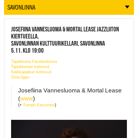
SAVONLINNA
JOSEFIINA VANNESLUOMA & MORTAL LEASE JAZZLIITON
KIERTUEELLA,
SAVONLINNAN KULTTUURIKELLARI, SAVONLINNA
5.11. KLO 19:00
Tapahtuma Facebookissa
Tapahtuman kotisivut
Keikkapaikan kotisivut
Osta lippu
Josefiina Vannesluoma & Mortal Lease
(
www
)
(+
Sampo Kasurinen
)