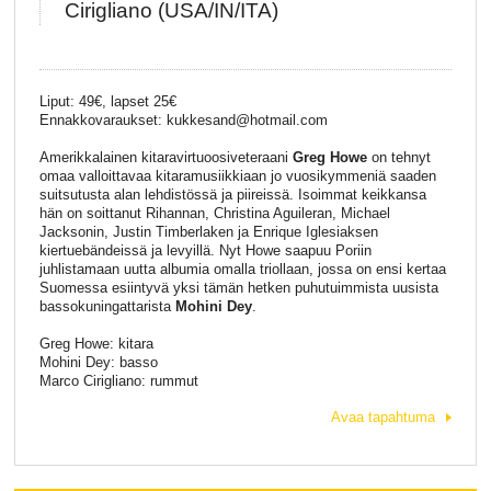
Cirigliano (USA/IN/ITA)
Liput: 49€, lapset 25€
Ennakkovaraukset: kukkesand@hotmail.com
Amerikkalainen kitaravirtuoosiveteraani
Greg Howe
on tehnyt
omaa valloittavaa kitaramusiikkiaan jo vuosikymmeniä saaden
suitsutusta alan lehdistössä ja piireissä. Isoimmat keikkansa
hän on soittanut Rihannan, Christina Aguileran, Michael
Jacksonin, Justin Timberlaken ja Enrique Iglesiaksen
kiertuebändeissä ja levyillä. Nyt Howe saapuu Poriin
juhlistamaan uutta albumia omalla triollaan, jossa on ensi kertaa
Suomessa esiintyvä yksi tämän hetken puhutuimmista uusista
bassokuningattarista
Mohini Dey
.
Greg Howe: kitara
Mohini Dey: basso
Marco Cirigliano: rummut
Avaa tapahtuma