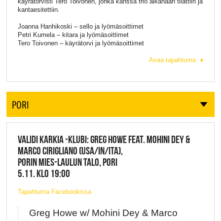
käyrätorvisti Tero Toivonen, jonka kanssa trio aikanaan tilattiin ja
kantaesitettiin.
Joanna Hanhikoski – sello ja lyömäsoittimet
Petri Kumela – kitara ja lyömäsoittimet
Tero Toivonen – käyrätorvi ja lyömäsoittimet
Avaa tapahtuma
PORI
VALIDI KARKIA -KLUBI: GREG HOWE FEAT. MOHINI DEY &
MARCO CIRIGLIANO (USA/IN/ITA),
PORIN MIES-LAULUN TALO, PORI
5.11. KLO 19:00
Tapahtuma Facebookissa
Greg Howe w/ Mohini Dey & Marco