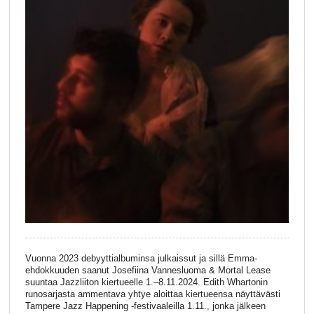
Vuonna 2023 debyyttialbuminsa julkaissut ja sillä Emma-
ehdokkuuden saanut Josefiina Vannesluoma & Mortal Lease
suuntaa Jazzliiton kiertueelle 1.–8.11.2024. Edith Whartonin
runosarjasta ammentava yhtye aloittaa kiertueensa näyttävästi
Tampere Jazz Happening -festivaaleilla 1.11., jonka jälkeen