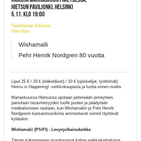
HIETSUN PAVILJONKI, HELSINKI
5.11. KLO 19:00
Tapahtuman kotisivut
Osta lippu
Wishamalii
Pehr Henrik Nordgren 80 vuotta
Liput 25 € / 20 € (eläkeläiset) / 10 € (opiskelijat, työttömät)
Hietsu is Happening! -verkkokaupasta ja tuntia ennen ovelta
Marraskuussa Hietsussa upotaan pehmeään pimeyteen,
painutaan tasavireisyyden tuolle puolen ja päädytään
meditatiiviseen rauhaan, kun Wishamaliin ja Pehr Henrik
Nordgrenin kansanmusiikista ammentavat soinnit täyttävät
kylätalon.
Wishamalii (PS/FI) - Levynjulkaisukeikka
Tämän kokoonpanon muodostavat kolme seikkailunhaluista