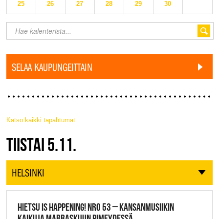
25
26
27
28
29
30
SELAA KAUPUNGEITTAIN
Katso kaikki tapahtumat
JAZZ FINLAND LIVE
TIISTAI 5.11.
HELSINKI
HIETSU IS HAPPENING! NRO 53 – KANSANMUSIIKIN
KAIKUJA MARRASKUUN PIMEYDESSÄ,