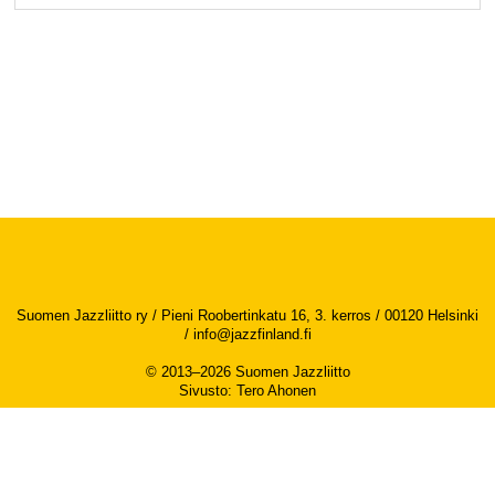
Suomen Jazzliitto ry / Pieni Roobertinkatu 16, 3. kerros / 00120 Helsinki
/
info@jazzfinland.fi
© 2013–2026 Suomen Jazzliitto
Sivusto
:
Tero Ahonen
Saavutettavuusseloste