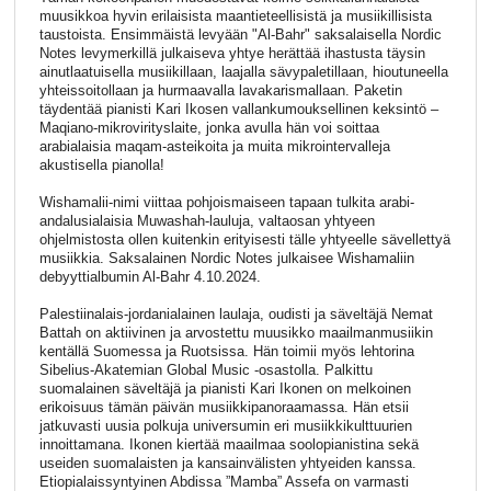
muusikkoa hyvin erilaisista maantieteellisistä ja musiikillisista
taustoista. Ensimmäistä levyään "Al-Bahr" saksalaisella Nordic
Notes levymerkillä julkaiseva yhtye herättää ihastusta täysin
ainutlaatuisella musiikillaan, laajalla sävypaletillaan, hioutuneella
yhteissoitollaan ja hurmaavalla lavakarismallaan. Paketin
täydentää pianisti Kari Ikosen vallankumouksellinen keksintö –
Maqiano-mikrovirityslaite, jonka avulla hän voi soittaa
arabialaisia maqam-asteikoita ja muita mikrointervalleja
akustisella pianolla!
Wishamalii-nimi viittaa pohjoismaiseen tapaan tulkita arabi-
andalusialaisia Muwashah-lauluja, valtaosan yhtyeen
ohjelmistosta ollen kuitenkin erityisesti tälle yhtyeelle sävellettyä
musiikkia. Saksalainen Nordic Notes julkaisee Wishamaliin
debyyttialbumin Al-Bahr 4.10.2024.
Palestiinalais-jordanialainen laulaja, oudisti ja säveltäjä Nemat
Battah on aktiivinen ja arvostettu muusikko maailmanmusiikin
kentällä Suomessa ja Ruotsissa. Hän toimii myös lehtorina
Sibelius-Akatemian Global Music -osastolla. Palkittu
suomalainen säveltäjä ja pianisti Kari Ikonen on melkoinen
erikoisuus tämän päivän musiikkipanoraamassa. Hän etsii
jatkuvasti uusia polkuja universumin eri musiikkikulttuurien
innoittamana. Ikonen kiertää maailmaa soolopianistina sekä
useiden suomalaisten ja kansainvälisten yhtyeiden kanssa.
Etiopialaissyntyinen Abdissa ”Mamba” Assefa on varmasti