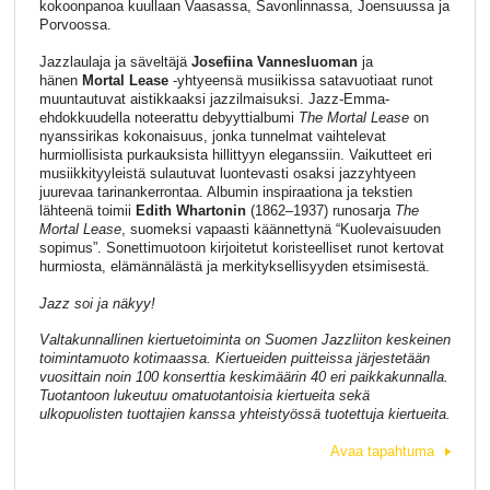
kokoonpanoa kuullaan Vaasassa, Savonlinnassa, Joensuussa ja
Porvoossa.
Jazzlaulaja ja säveltäjä
Josefiina Vannesluoman
ja
hänen
Mortal Lease
-yhtyeensä musiikissa satavuotiaat runot
muuntautuvat aistikkaaksi jazzilmaisuksi. Jazz-Emma-
ehdokkuudella noteerattu debyyttialbumi
The Mortal Lease
on
nyanssirikas kokonaisuus, jonka tunnelmat vaihtelevat
hurmiollisista purkauksista hillittyyn eleganssiin. Vaikutteet eri
musiikkityyleistä sulautuvat luontevasti osaksi jazzyhtyeen
juurevaa tarinankerrontaa. Albumin inspiraationa ja tekstien
lähteenä toimii
Edith Whartonin
(1862–1937) runosarja
The
Mortal Lease
, suomeksi vapaasti käännettynä “Kuolevaisuuden
sopimus”. Sonettimuotoon kirjoitetut koristeelliset runot kertovat
hurmiosta, elämännälästä ja merkityksellisyyden etsimisestä.
Jazz soi ja näkyy!
Valtakunnallinen kiertuetoiminta on Suomen Jazzliiton keskeinen
toimintamuoto kotimaassa. Kiertueiden puitteissa järjestetään
vuosittain noin 100 konserttia keskimäärin 40 eri paikkakunnalla.
Tuotantoon lukeutuu omatuotantoisia kiertueita sekä
ulkopuolisten tuottajien kanssa yhteistyössä tuotettuja kiertueita.
Avaa tapahtuma