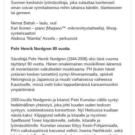
Suomen keskeisin lyömäsoittaja, joka sulauttaa luontevasti
oman soivan rytmitaiteensa mihin tahansa bändiin, tilanteeseen
tai genreen.
Nemat Battah – laulu, oud
Kari Ikonen – piano (Maqiano™ -mikrovirityslaitteella), Moog-
syntetisaattori
Abdissa ”Mamba” Assefa – perkussiot
Pehr Henrik Nordgren 80 vuotta
Säveltäjä Pehr Henrik Nordgren (1944-2008) olisi tänä vuonna
täyttänyt 80 vuotta. Hänen omaleimainen musiikillinen äänensä
oli monenlaisten vaikutteiden muokkaama: PH (kuten hänet
ystävien kesken tunnettiin) syntyi Ahvenanmaalla, opiskeli
Helsingissä ja Japanissa ja muutti varhaisessa vaiheessa
Kaustiselle, missä vietti koko loppuelämänsä kansanmusiikin
ympäröimänä.
2000-luvulla Nordgrenin ja kitaristi Petri Kumelan välille syntyi
hedelmällinen yhteistyö, joka johti kuuden uuden teoksen
syntyyn, sooloteoksesta konserttoon. Nyt Hietsussa kuullaan
näistä kaksi: Klippgrund sellolle ja kitaralle ja mystinen
Spellbound Tones käyrätorvelle, sellolle, kitaralle ja
lyömäsoittimille. Kumelan seuraan liittyy Keski-Pohjanmaalla,
PH:n vaikutuspiirissä kasvanut sellisti Joanna Hanhikoski, sekä