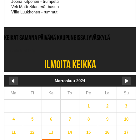
Joona Kilponen - trumpetti
Veli-Matti Silanterä -basso
Ville Luukkonen - rummut
KEIKAT SAMANA PÄIVÄNÄ KAUPUNGISSA JYVÄSKYLÄ
Ei muita keikkoja.
ILMOITA KEIKKA
Marraskuu 2024
Ma
Ti
Ke
To
Pe
La
Su
1
2
3
4
5
6
7
8
9
10
11
12
13
14
15
16
17