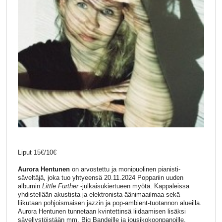
Liput 15€/10€
Aurora Hentunen
on arvostettu ja monipuolinen pianisti-
säveltäjä, joka tuo yhtyeensä 20.11.2024 Poppariin uuden
albumin
Little Further
-julkaisukiertueen myötä. Kappaleissa
yhdistellään akustista ja elektronista äänimaailmaa sekä
liikutaan pohjoismaisen jazzin ja pop-ambient-tuotannon alueilla.
Aurora Hentunen tunnetaan kvintettinsä liidaamisen lisäksi
sävellystöistään mm. Big Bandeille ja jousikokoonpanoille.