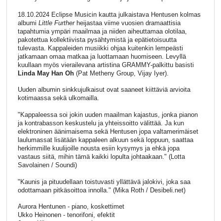
18.10.2024 Eclipse Musicin kautta julkaistava Hentusen kolmas
albumi
Little Further
heijastaa viime vuosien dramaattisia
tapahtumia ympäri maailmaa ja niiden aiheuttamaa olotilaa,
pakotettua kollektiivista pysähtymistä ja epätietoisuutta
tulevasta. Kappaleiden musiikki ohjaa kuitenkin lempeästi
jatkamaan omaa matkaa ja luottamaan huomiseen. Levyllä
kuullaan myös vierailevana artistina GRAMMY-palkittu basisti
Linda May Han Oh
(Pat Metheny Group, Vijay Iyer).
Uuden albumin sinkkujulkaisut ovat saaneet kiittäviä arvioita
kotimaassa sekä ulkomailla.
"Kappaleessa soi jokin uuden maailman kajastus, jonka pianon
ja kontrabasson keskustelu ja yhteissoitto välittää. Ja kun
elektroninen äänimaisema sekä Hentusen jopa valtamerimäiset
laulumassat lisätään kappaleen alkuun sekä loppuun, saattaa
herkimmille kuulijoille nousta esiin kysymys ja ehkä jopa
vastaus siitä, mihin tämä kaikki lopulta johtaakaan." (Lotta
Savolainen / Soundi)
"Kaunis ja pituudellaan toistuvasti yllättävä jalokivi, joka saa
odottamaan pitkäsoittoa innolla." (Mika Roth / Desibeli.net)
Aurora Hentunen - piano, koskettimet
Ukko Heinonen - tenorifoni, efektit