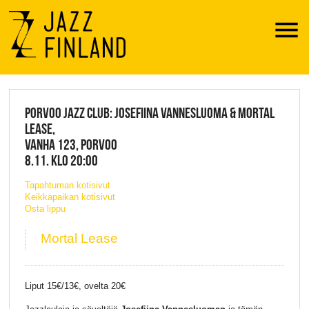
Menu
JAZZ FINLAND LIVE
PORVOO JAZZ CLUB: JOSEFIINA VANNESLUOMA & MORTAL
LEASE,
VANHA 123, PORVOO
8.11. KLO 20:00
Tapahtuman kotisivut
Keikkapaikan kotisivut
Osta lippu
Mortal Lease
Liput 15€/13€, ovelta 20€