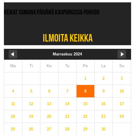
KEIKAT SAMANA PÄIVÄNÄ KAUPUNGISSA PORVOO
Ei muita keikkoja.
ILMOITA KEIKKA
Marraskuu 2024
Ma
Ti
Ke
To
Pe
La
Su
1
2
3
4
5
6
7
8
9
10
11
12
13
14
15
16
17
18
19
20
21
22
23
24
25
26
27
28
29
30