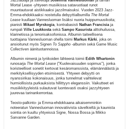
Jazzlaulaja ja säveltäjä
Josefiina Vannesluoman
ja tämän
Mortal Lease -yhtyeen musiikissa satavuotiaat runot
muuntautuvat aistikkaaksi jazzilmaisuksi. Vuoden 2023 Jazz-
Emma-ehdokkaaksi nostetulla debyyttialbumilla
The Mortal
Lease
kuullaan Vannesluoman lisäksi nuoria huippumuusikoita;
pianisti
Mikael Myrskogia
, kontrabasisti
Nathan Francisia
ja
rumpali
Ville Luukkosta
sekä
Sampo Kasurista
alttohuilussa,
klarinetissa ja tenorisaksofonissa. Albumin taiteellisena
tuottajana Vannesluoman ohella toimi
Markus Kärki
, joka on
ansioitunut myös Signen
To Sappho
-albumin sekä Game Music
Collectiven äänituotannoissa.
Albumin nimenä ja lyriikoiden lähteenä toimii
Edith Whartonin
runosarja
The Mortal Lease
("Kuolevaisuuden sopimus"), jonka
koristeelliset sonetit kertovat kesäromanssista, elämännälästä ja
merkityksellisyyden etsimisestä. Yhtyeen debyytti on
nyanssirikas kokonaisuus, jonka tunnelmat vaihtelevat
hurmiollisista purkauksista hillittyyn eleganssiin. Vaikutteet eri
musiikkityyleistä sulautuvat luontevasti osaksi jazzyhtyeen
juurevaa tarinankerrontaa.
Teosto-palkinto- ja Emma-ehdokkaana aikaisemminkin
noteeratun Vannesluoman innovatiivista sävelkieltä ja kaunista
sointia on kuultu yhtyeissä Signe, Nossa Bossa ja Mikko
Sarvanne Garden.