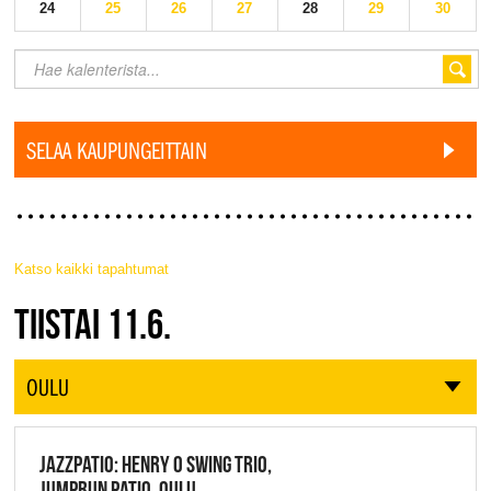
24
25
26
27
28
29
30
SELAA KAUPUNGEITTAIN
Katso kaikki tapahtumat
JAZZ FINLAND LIVE
TIISTAI 11.6.
OULU
JAZZPATIO: HENRY O SWING TRIO,
JUMPRUN PATIO, OULU