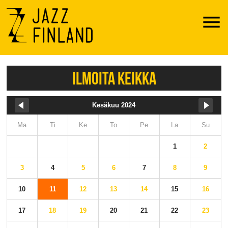
Menu
ILMOITA KEIKKA
Kesäkuu 2024
Ma
Ti
Ke
To
Pe
La
Su
1
2
3
4
5
6
7
8
9
10
11
12
13
14
15
16
17
18
19
20
21
22
23