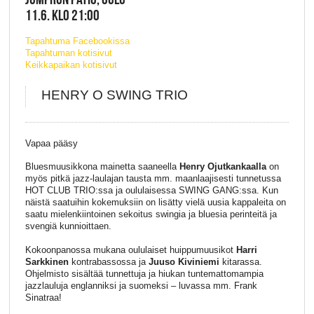
11.6. KLO 21:00
Tapahtuma Facebookissa
Tapahtuman kotisivut
Keikkapaikan kotisivut
HENRY O SWING TRIO
Vapaa pääsy
Bluesmuusikkona mainetta saaneella
Henry Ojutkankaalla
on
myös pitkä jazz-laulajan tausta mm. maanlaajisesti tunnetussa
HOT CLUB TRIO:ssa ja oululaisessa SWING GANG:ssa. Kun
näistä saatuihin kokemuksiin on lisätty vielä uusia kappaleita on
saatu mielenkiintoinen sekoitus swingia ja bluesia perinteitä ja
svengiä kunnioittaen.
Kokoonpanossa mukana oululaiset huippumuusikot
Harri
Sarkkinen
kontrabassossa ja
Juuso Kiviniemi
kitarassa.
Ohjelmisto sisältää tunnettuja ja hiukan tuntemattomampia
jazzlauluja englanniksi ja suomeksi – luvassa mm. Frank
Sinatraa!