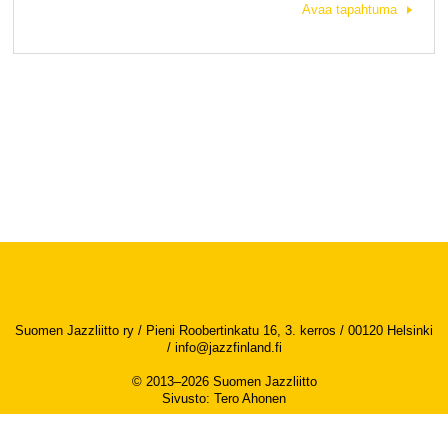
Avaa tapahtuma
Suomen Jazzliitto ry / Pieni Roobertinkatu 16, 3. kerros / 00120 Helsinki
/
info@jazzfinland.fi
© 2013–2026 Suomen Jazzliitto
Sivusto
:
Tero Ahonen
Saavutettavuusseloste