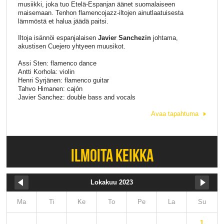
musiikki, joka tuo Etelä-Espanjan äänet suomalaiseen
maisemaan. Tenhon flamencojazz-iltojen ainutlaatuisesta
lämmöstä et halua jäädä paitsi.
Iltoja isännöi espanjalaisen
Javier Sanchezin
johtama,
akustisen Cuejero yhtyeen muusikot.
Assi Sten: flamenco dance
Antti Korhola: violin
Henri Syrjänen: flamenco guitar
Tahvo Himanen: cajón
Javier Sanchez: double bass and vocals
Avaa tapahtuma
ILMOITA KEIKKA
Lokakuu 2023
Ma
Ti
Ke
To
Pe
La
Su
1