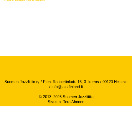
Suomen Jazzliitto ry / Pieni Roobertinkatu 16, 3. kerros / 00120 Helsinki
/
info@jazzfinland.fi
© 2013–2026 Suomen Jazzliitto
Sivusto
:
Tero Ahonen
Saavutettavuusseloste