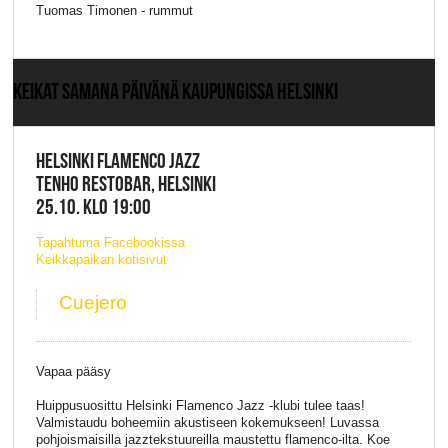
Tuomas Timonen - rummut
KEIKAT SAMANA PÄIVÄNÄ KAUPUNGISSA HELSINKI
HELSINKI FLAMENCO JAZZ
TENHO RESTOBAR, HELSINKI
25.10. KLO 19:00
Tapahtuma Facebookissa
Keikkapaikan kotisivut
Cuejero
Vapaa pääsy
Huippusuosittu Helsinki Flamenco Jazz -klubi tulee taas!
Valmistaudu boheemiin akustiseen kokemukseen! Luvassa
pohjoismaisilla jazztekstuureilla maustettu flamenco-ilta. Koe