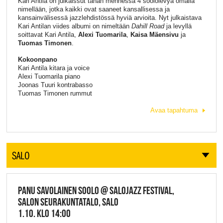
Kari Antila on julkaissut tähän mennessä 4 soololevyä omalla
nimellään, jotka kaikki ovat saaneet kansallisessa ja
kansainvälisessä jazzlehdistössä hyviä arvioita. Nyt julkaistava
Kari Antilan viides albumi on nimeltään
Dahill Road
ja levyllä
soittavat Kari Antila,
Alexi Tuomarila
,
Kaisa Mäensivu
ja
Tuomas Timonen
.
Kokoonpano
Kari Antila kitara ja voice
Alexi Tuomarila piano
Joonas Tuuri kontrabasso
Tuomas Timonen rummut
Avaa tapahtuma
SALO
PANU SA­VO­LAI­NEN SOOLO @ SALOJAZZ FESTIVAL,
SALON SEURAKUNTATALO, SALO
1.10. KLO 14:00