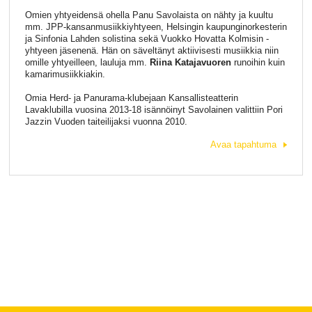
Omien yhtyeidensä ohella Panu Savolaista on nähty ja kuultu
mm. JPP-kansanmusiikkiyhtyeen, Helsingin kaupunginorkesterin
ja Sinfonia Lahden solistina sekä Vuokko Hovatta Kolmisin -
yhtyeen jäsenenä. Hän on säveltänyt aktiivisesti musiikkia niin
omille yhtyeilleen, lauluja mm.
Riina Katajavuoren
runoihin kuin
kamarimusiikkiakin.
Omia Herd- ja Panurama-klubejaan Kansallisteatterin
Lavaklubilla vuosina 2013-18 isännöinyt Savolainen valittiin Pori
Jazzin Vuoden taiteilijaksi vuonna 2010.
Avaa tapahtuma