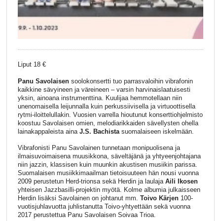
Liput 18 €
Panu Savolaisen
soolokonsertti tuo parrasvaloihin vibrafonin
kaikkine sävyineen ja väreineen – varsin harvinaislaatuisesti
yksin, ainoana instrumenttina. Kuulijaa hemmotellaan niin
unenomaisella leijunnalla kuin perkussiivisella ja virtuoottisella
rytmi-iloittelullakin. Vuosien varrella hioutunut konserttiohjelmisto
koostuu Savolaisen omien, melodiarikkaiden sävellysten ohella
lainakappaleista aina
J.S. Bachista
suomalaiseen iskelmään.
Vibrafonisti Panu Savolainen tunnetaan monipuolisena ja
ilmaisuvoimaisena muusikkona, säveltäjänä ja yhtyeenjohtajana
niin jazzin, klassisen kuin muunkin akustisen musiikin parissa.
Suomalaisen musiikkimaailman tietoisuuteen hän nousi vuonna
2009 perustetun Herd-trionsa sekä Herdin ja laulaja
Aili Ikosen
yhteisen Jazzbasilli-projektin myötä. Kolme albumia julkaisseen
Herdin lisäksi Savolainen on johtanut mm.
Toivo Kärjen
100-
vuotisjuhlavuotta juhlistanutta Toivo-yhtyettään sekä vuonna
2017 perustettua Panu Savolaisen Soivaa Trioa.