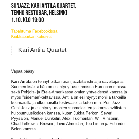
SUNJAZZ: KARI ANTILA QUARTET,
TENHO RESTOBAR, HELSINKI
1.10. KLO 19:00
Tapahtuma Facebookissa
Keikkapaikan kotisivut
Kari Antila Quartet
Vapaa pääsy
Kari Antila
on tehnyt pitkän uran jazzkitaristina ja säveltäjänä.
Suomen lisäksi hän on esiintynyt useimmissa Euroopan maissa
sekä Pohjois- ja Etelä-Amerikassa omien yhtyeidensä kanssa ja
myös "sideman”-tehtävissä. Antila on esiintynyt monilla tärkeillä
kotimaisilla ja ulkomaisilla festivaaleilla kuten mm. Pori Jazz,
Gent Jazz ja esiintynyt monien suomalaisten ja kansainvälisten
huippumuusikoiden kanssa, kuten Jukka Perkon, Severi
Pyysalon, Manuel Dunkelin, Alexi Tuomarilan, Will Vinsonin,
Chad Lefkowitz-Brownin, Livio Almeidan, Teo Liman ja Eduardo
Belon kanssa.