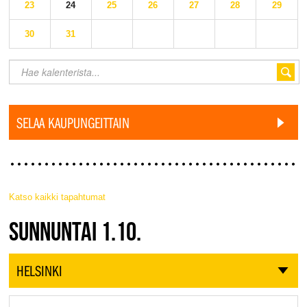
23
24
25
26
27
28
29
30
31
SELAA KAUPUNGEITTAIN
Katso kaikki tapahtumat
JAZZ FINLAND LIVE
SUNNUNTAI 1.10.
HELSINKI