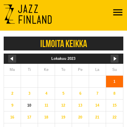
Menu
ILMOITA KEIKKA
Lokakuu 2023
Ma
Ti
Ke
To
Pe
La
Su
1
2
3
4
5
6
7
8
9
10
11
12
13
14
15
16
17
18
19
20
21
22