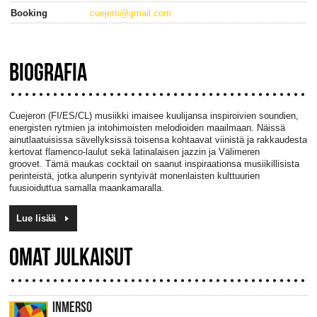
Booking
cuejero@gmail.com
BIOGRAFIA
Cuejeron (FI/ES/CL) musiikki imaisee kuulijansa inspiroivien soundien,
energisten rytmien ja intohimoisten melodioiden maailmaan. Näissä
ainutlaatuisissa sävellyksissä toisensa kohtaavat viinistä ja rakkaudesta
kertovat flamenco-laulut sekä latinalaisen jazzin ja Välimeren
groovet. Tämä maukas cocktail on saanut inspiraationsa musiikillisista
perinteistä, jotka alunperin syntyivät monenlaisten kulttuurien
fuusioiduttua samalla maankamaralla.
Lue lisää
OMAT JULKAISUT
INMERSO