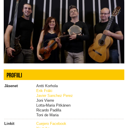
PROFIILI
Jäsenet
Antti Korhola
Erik Fräki
Javier Sanchez Perez
Joni Vierre
Lotta-Maria Pitkänen
Ricardo Padilla
Toni de Maria
Linkit
Cuejero Facebook