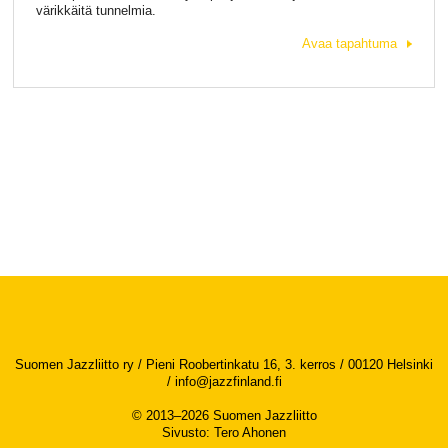
värikkäitä tunnelmia.
Avaa tapahtuma
Suomen Jazzliitto ry / Pieni Roobertinkatu 16, 3. kerros / 00120 Helsinki
/
info@jazzfinland.fi
© 2013–2026 Suomen Jazzliitto
Sivusto
:
Tero Ahonen