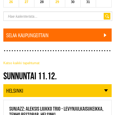
26
27
28
29
30
31
SELAA KAUPUNGEITTAIN
Katso kaikki tapahtumat
JAZZ FINLAND LIVE
SUNNUNTAI 11.12.
HELSINKI
SUNJAZZ: ALEKSIS LIUKKO TRIO - LEVYNJULKAISUKEIKKA,
TENHO RESTOBAR, HELSINKI