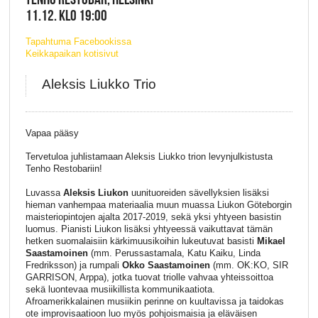
11.12. KLO 19:00
Tapahtuma Facebookissa
Keikkapaikan kotisivut
Aleksis Liukko Trio
Vapaa pääsy
Tervetuloa juhlistamaan Aleksis Liukko trion levynjulkistusta
Tenho Restobariin!
Luvassa
Aleksis Liukon
uunituoreiden sävellyksien lisäksi
hieman vanhempaa materiaalia muun muassa Liukon Göteborgin
maisteriopintojen ajalta 2017-2019, sekä yksi yhtyeen basistin
luomus. Pianisti Liukon lisäksi yhtyeessä vaikuttavat tämän
hetken suomalaisiin kärkimuusikoihin lukeutuvat basisti
Mikael
Saastamoinen
(mm. Perussastamala, Katu Kaiku, Linda
Fredriksson) ja rumpali
Okko Saastamoinen
(mm. OK:KO, SIR
GARRISON, Arppa), jotka tuovat triolle vahvaa yhteissoittoa
sekä luontevaa musiikillista kommunikaatiota.
Afroamerikkalainen musiikin perinne on kuultavissa ja taidokas
ote improvisaatioon luo myös pohjoismaisia ja eläväisen