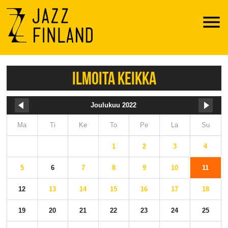
Menu
ILMOITA KEIKKA
Joulukuu 2022
Ma
Ti
Ke
To
Pe
La
Su
1
2
3
4
5
6
7
8
9
10
11
12
13
14
15
16
17
18
19
20
21
22
23
24
25