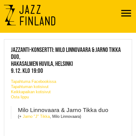
Menu
JAZZ FINLAND LIVE
JAZZANTI-KONSERTTI: MILO LINNOVAARA & JARNO TIKKA
DUO,
HAKASALMEN HUVILA, HELSINKI
9.12. KLO 19:00
Tapahtuma Facebookissa
Tapahtuman kotisivut
Keikkapaikan kotisivut
Osta lippu
Milo Linnovaara & Jarno Tikka duo
(+
Jarno "J" Tikka
, Milo Linnovaara)