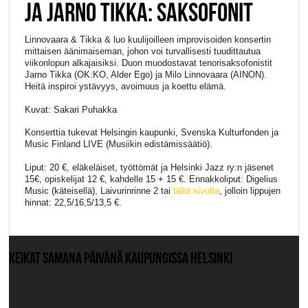
JA JARNO TIKKA: SAKSOFONIT
Linnovaara & Tikka & luo kuulijoilleen improvisoiden konsertin
mittaisen äänimaiseman, johon voi turvallisesti tuudittautua
viikonlopun alkajaisiksi. Duon muodostavat tenorisaksofonistit
Jarno Tikka (OK:KO, Alder Ego) ja Milo Linnovaara (AINON).
Heitä inspiroi ystävyys, avoimuus ja koettu elämä.
Kuvat: Sakari Puhakka
Konserttia tukevat Helsingin kaupunki, Svenska Kulturfonden ja
Music Finland LIVE (Musiikin edistämissäätiö).
Liput: 20 €, eläkeläiset, työttömät ja Helsinki Jazz ry:n jäsenet
15€, opiskelijat 12 €, kahdelle 15 + 15 €. Ennakkoliput: Digelius
Music (käteisellä), Laivurinrinne 2 tai
tältä sivulta
, jolloin lippujen
hinnat: 22,5/16,5/13,5 €.
KEIKAT SAMANA PÄIVÄNÄ KAUPUNGISSA HELSINKI
Ei muita keikkoja.