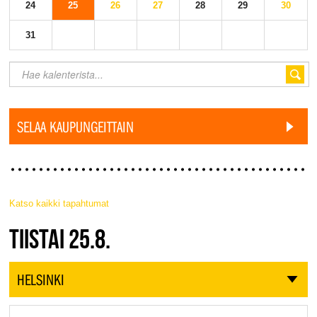
24
25
26
27
28
29
30
31
SELAA KAUPUNGEITTAIN
Katso kaikki tapahtumat
JAZZ FINLAND LIVE
TIISTAI 25.8.
HELSINKI