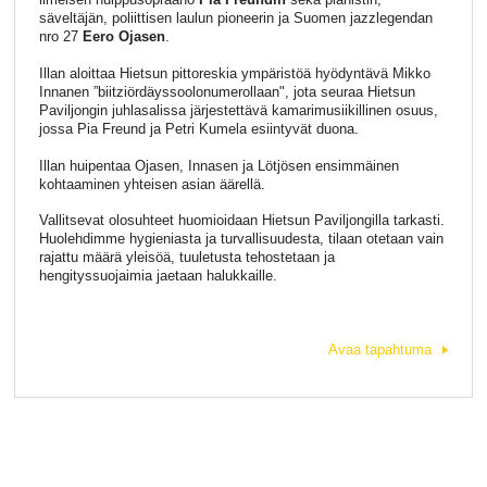
säveltäjän, poliittisen laulun pioneerin ja Suomen jazzlegendan
nro 27
Eero Ojasen
.
Illan aloittaa Hietsun pittoreskia ympäristöä hyödyntävä Mikko
Innanen ”biitziördäyssoolonumerollaan", jota seuraa Hietsun
Paviljongin juhlasalissa järjestettävä kamarimusiikillinen osuus,
jossa Pia Freund ja Petri Kumela esiintyvät duona.
Illan huipentaa Ojasen, Innasen ja Lötjösen ensimmäinen
kohtaaminen yhteisen asian äärellä.
Vallitsevat olosuhteet huomioidaan Hietsun Paviljongilla tarkasti.
Huolehdimme hygieniasta ja turvallisuudesta, tilaan otetaan vain
rajattu määrä yleisöä, tuuletusta tehostetaan ja
hengityssuojaimia jaetaan halukkaille.
Avaa tapahtuma