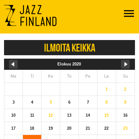
Menu
ILMOITA KEIKKA
Elokuu 2020
Ma
Ti
Ke
To
Pe
La
Su
1
2
3
4
5
6
7
8
9
10
11
12
13
14
15
16
17
18
19
20
21
22
23