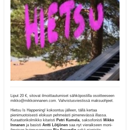
Liput 20 €, sitovat ilmoittautumiset sähköpostilla osoitteeseen
mikko@mikkoinnanen.com. Vahvistusviestissä maksuohjeet.
Hietsu Is Happening! kokoontuu jälleen, tällä kertaa
pienimuotoisesti elokuun pehmeästi pimenevässä illassa.
Kuraattorikolmikko kitaristi
Petri Kumela
, saksofonisti
Mikko
Innanen
ja basisti
Antti Lötjönen
saa nyt vieraikseen moni-
ilmeisen huippusopraano
Pia Freundin
sekä pianistin,