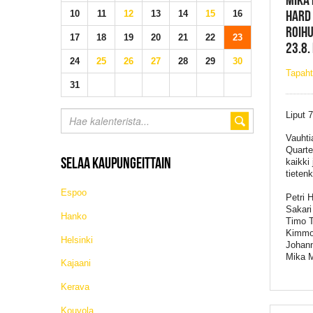
HARD
10
11
12
13
14
15
16
ROIHU
17
18
19
20
21
22
23
23.8.
24
25
26
27
28
29
30
Tapah
31
Liput 
Vauhtia
Quart
SELAA KAUPUNGEITTAIN
kaikki
tieten
Espoo
Petri 
Sakari
Hanko
Timo T
Kimmo
Helsinki
Johann
Mika M
Kajaani
Kerava
Kouvola