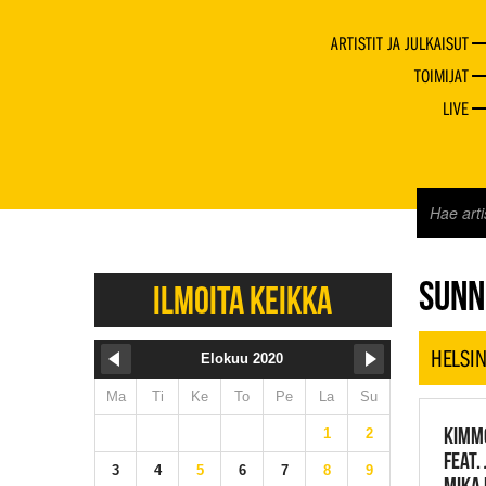
ARTISTIT JA JULKAISUT
TOIMIJAT
LIVE
JAZZ 
SUNN
ILMOITA KEIKKA
HELSIN
Elokuu 2020
Ma
Ti
Ke
To
Pe
La
Su
KIMM
1
2
FEAT.
3
4
5
6
7
8
9
MIKA 