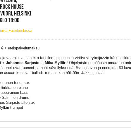
 ROCK HOUSE
VUORI, HELSINKI
 KLO 18:00
tuma Facebookissa
7 € + eteispalvelumaksu
 ja vaarallisia tilanteita tarjoilee huippuunsa virittynyt rytmijazzin kärkineli
et +
Johannes Sarjasto
ja
Mika Mylläri
! Ohjelmisto on pääosin omaa tuotant
 jäsenet ovat tuoneet parhaat sävellyksensä. Svengaavaa ja energistä 60-luvun
kin asiaan kuuluvat balladit romantiikan nälkään. Jazzin juhlaa!
Herranen tenor sax
 Sirkkanen piano
uppurainen bass
 Salminen drums
es Sarjasto alto sax
ylläri trumpet