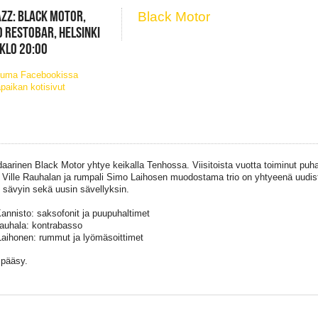
ZZ: BLACK MOTOR,
Black Motor
 RESTOBAR, HELSINKI
 KLO 20:00
tuma Facebookissa
paikan kotisivut
aarinen Black Motor yhtye keikalla Tenhossa. Viisitoista vuotta toiminut puh
i Ville Rauhalan ja rumpali Simo Laihosen muodostama trio on yhtyeenä uudistu
n sävyin sekä uusin sävellyksin.
annisto: saksofonit ja puupuhaltimet
Rauhala: kontrabasso
aihonen: rummut ja lyömäsoittimet
pääsy.