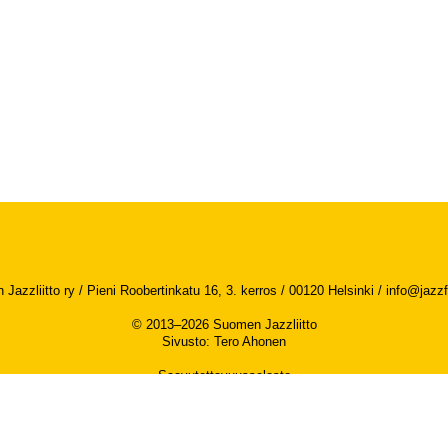
Jazzliitto ry / Pieni Roobertinkatu 16, 3. kerros / 00120 Helsinki /
info@jazzfi
© 2013–2026 Suomen Jazzliitto
Sivusto
:
Tero Ahonen
Saavutettavuusseloste