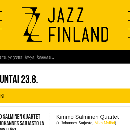
FINLAND LIVE
UNTAI 23.8.
KI
O SALMINEN QUARTET
Kimmo Salminen Quartet
 JOHANNES SARJASTO JA
(+ Johannes Sarjasto,
Mika Mylläri
)
MYLLÄRI,