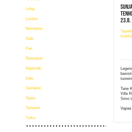
SUNJA
Lohja
TENHO
Loviisa
23.8.
Nurmijärvi
Tapah
Keikka
Oulu
Pori
Raasepori
Rajamäki
Legend
basist
Salo
tuorei
Seinäjoki
Tane K
Ville 
Sipoo
Simo L
Tampere
Vapaa 
Turku