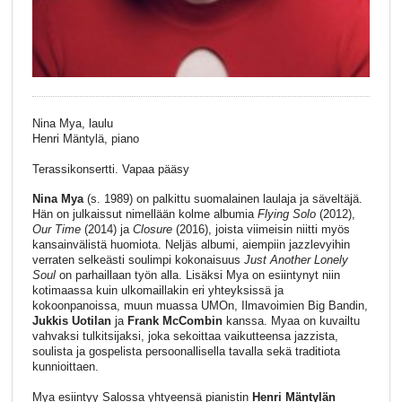
Nina Mya, laulu
Henri Mäntylä, piano
Terassikonsertti. Vapaa pääsy
Nina Mya
(s. 1989) on palkittu suomalainen laulaja ja säveltäjä.
Hän on julkaissut nimellään kolme albumia
Flying Solo
(2012),
Our Time
(2014) ja
Closure
(2016), joista viimeisin niitti myös
kansainvälistä huomiota. Neljäs albumi, aiempiin jazzlevyihin
verraten selkeästi soulimpi kokonaisuus
Just Another Lonely
Soul
on parhaillaan työn alla. Lisäksi Mya on esiintynyt niin
kotimaassa kuin ulkomaillakin eri yhteyksissä ja
kokoonpanoissa, muun muassa UMOn, Ilmavoimien Big Bandin,
Jukkis Uotilan
ja
Frank McCombin
kanssa. Myaa on kuvailtu
vahvaksi tulkitsijaksi, joka sekoittaa vaikutteensa jazzista,
soulista ja gospelista persoonallisella tavalla sekä traditiota
kunnioittaen.
Mya esiintyy Salossa yhtyeensä pianistin
Henri Mäntylän