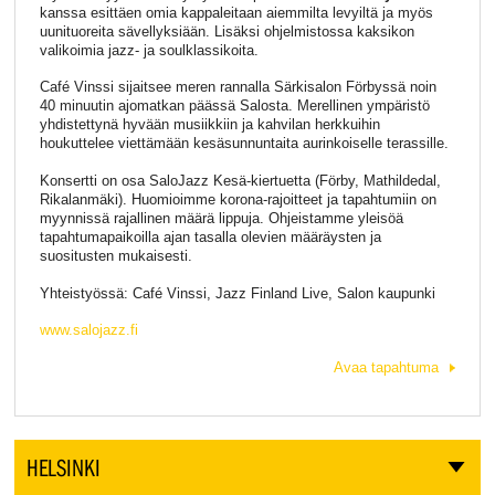
kanssa esittäen omia kappaleitaan aiemmilta levyiltä ja myös
uunituoreita sävellyksiään. Lisäksi ohjelmistossa kaksikon
valikoimia jazz- ja soulklassikoita.
Café Vinssi sijaitsee meren rannalla Särkisalon Förbyssä noin
40 minuutin ajomatkan päässä Salosta. Merellinen ympäristö
yhdistettynä hyvään musiikkiin ja kahvilan herkkuihin
houkuttelee viettämään kesäsunnuntaita aurinkoiselle terassille.
Konsertti on osa SaloJazz Kesä-kiertuetta (Förby, Mathildedal,
Rikalanmäki). Huomioimme korona-rajoitteet ja tapahtumiin on
myynnissä rajallinen määrä lippuja. Ohjeistamme yleisöä
tapahtumapaikoilla ajan tasalla olevien määräysten ja
suositusten mukaisesti.
Yhteistyössä: Café Vinssi, Jazz Finland Live, Salon kaupunki
www.salojazz.fi
Avaa tapahtuma
HELSINKI