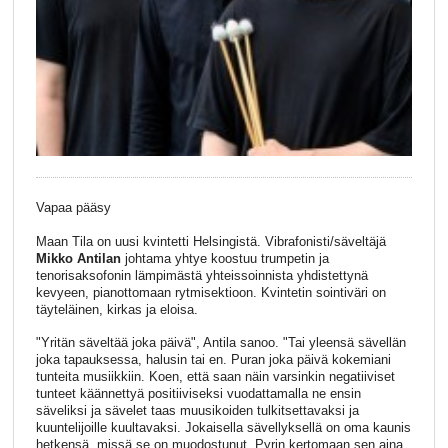
Vapaa pääsy
Maan Tila on uusi kvintetti Helsingistä. Vibrafonisti/säveltäjä
Mikko Antilan
johtama yhtye koostuu trumpetin ja
tenorisaksofonin lämpimästä yhteissoinnista yhdistettynä
kevyeen, pianottomaan rytmisektioon. Kvintetin sointiväri on
täyteläinen, kirkas ja eloisa.
"Yritän säveltää joka päivä", Antila sanoo. "Tai yleensä sävellän
joka tapauksessa, halusin tai en. Puran joka päivä kokemiani
tunteita musiikkiin. Koen, että saan näin varsinkin negatiiviset
tunteet käännettyä positiiviseksi vuodattamalla ne ensin
säveliksi ja sävelet taas muusikoiden tulkitsettavaksi ja
kuuntelijoille kuultavaksi. Jokaisella sävellyksellä on oma kaunis
hetkensä, missä se on muodostunut. Pyrin kertomaan sen aina