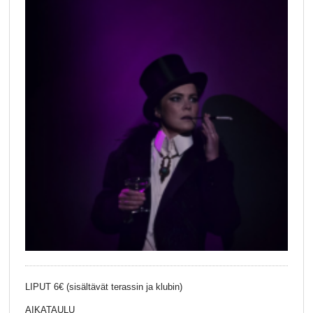
LIPUT 6€ (sisältävät terassin ja klubin)
AIKATAULU