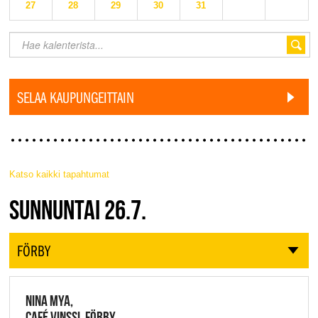
27
28
29
30
31
SELAA KAUPUNGEITTAIN
Katso kaikki tapahtumat
JAZZ FINLAND LIVE
SUNNUNTAI 26.7.
FÖRBY
NINA MYA,
CAFÉ VINSSI, FÖRBY