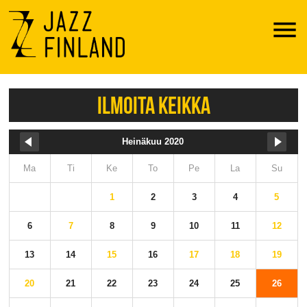
Menu
ILMOITA KEIKKA
Heinäkuu 2020
Ma
Ti
Ke
To
Pe
La
Su
1
2
3
4
5
6
7
8
9
10
11
12
13
14
15
16
17
18
19
20
21
22
23
24
25
26