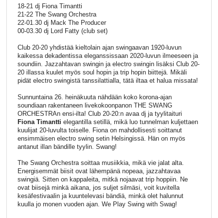
18-21 dj Fiona Timantti
21-22 The Swang Orchestra
22-01.30 dj Mack The Producer
00-03.30 dj Lord Fatty (club set)
Club 20-20 yhdistää kieltolain ajan swingaavan 1920-luvun
kaikessa dekadentissa eleganssissaan 2020-luvun ilmeeseen ja
soundiin. Jazzahtavan swingin ja electro swingin lisäksi Club 20-
20 illassa kuulet myös soul hopin ja trip hopin biittejä. Mikäli
pidät electro swingistä tanssilattialla, tätä iltaa et halua missata!
Sunnuntaina 26. heinäkuuta nähdään koko korona-ajan
soundiaan rakentaneen livekokoonpanon THE SWANG
ORCHESTRAn ensi-ilta! Club 20-20:n avaa dj ja tyylitaituri
Fiona Timantti
elegantilla setillä, mikä luo tunnelman kuljettaen
kuulijat 20-luvulta toiselle. Fiona on mahdollisesti soittanut
ensimmäisen electro swing setin Helsingissä. Hän on myös
antanut illan bändille tyylin. Swang!
The Swang Orchestra soittaa musiikkia, mikä vie jalat alta.
Energisemmät biisit ovat lähempänä nopeaa, jazzahtavaa
swingiä. Sitten on kappaleita, mitkä nojaavat trip hoppiin. Ne
ovat biisejä minkä aikana, jos suljet silmäsi, voit kuvitella
kesäfestivaalin ja kuuntelevasi bändiä, minkä olet halunnut
kuulla jo monen vuoden ajan. We Play Swing with Swag!