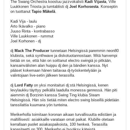
The Swang Orchestra koostuu jazzvokalisti
Kadi Vijasta
, Ville
Luukkonen Triosta ja turntablisti dj
Joel Korhosesta
. Konseptin
on tuottanut
Tapio Mäkelä
.
Kadi Vija - laulu
Arto Ikävalko - piano
Juuso Rinta - kontrabasso
Ville Luukkonen - rummut
Joel Korhonen - dj
dj
Mack The Producer
tunnetaan Helsingissä paremmin neon80
klubista, sekä synthwave ja diskotuotannostaan. Mitä harvempi
tietää on se, että hän on soittanut electro swingiä jo pitkään,
kansainvälisten alan huippu dj:den ja bändien kanssa. Nyt
pääset kokemaan hänen taitavaa dj-työskentelyään ja
valintojaan live-setin jälkeen terassilla.
dj
Lord Fatty
on yksi monitaituri dj:stä Helsingissä, kenen
levylaukku täyttyy pelkällä laadulla monessa genressä. Hän piti
aiemmin dj Borzinin kanssa Swing Ting klubia Steam
Helsingissä. Hän siis tietää miten electro swing biiseillä pidetään
tanssilattia kuumana yön tunteina.
Merikerholla toimitaan koronan aikaan turvallisuutta edistäen ja
maltillisesti: asiakkaille varataan omat paikat. Klubille otetaan
kerrallaan puolet asiakaspaikoista, 100 henkeä. Terassilla
kapasiteetti on 300. Merikerho ei hyväksy käteistä