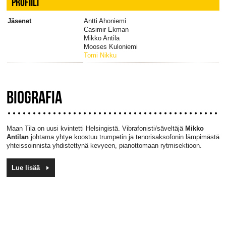
PROFIILI
Jäsenet
Antti Ahoniemi
Casimir Ekman
Mikko Antila
Mooses Kuloniemi
Tomi Nikku
BIOGRAFIA
Maan Tila on uusi kvintetti Helsingistä. Vibrafonisti/säveltäjä
Mikko
Antilan
johtama yhtye koostuu trumpetin ja tenorisaksofonin lämpimästä
yhteissoinnista yhdistettynä kevyeen, pianottomaan rytmisektioon.
Lue lisää