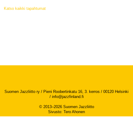
Katso kaikki tapahtumat
Suomen Jazzliitto ry / Pieni Roobertinkatu 16, 3. kerros / 00120 Helsinki
/
info@jazzfinland.fi
© 2013–2026 Suomen Jazzliitto
Sivusto
:
Tero Ahonen
Saavutettavuusseloste