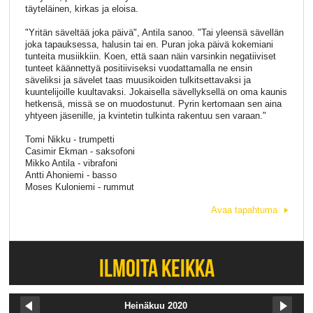
täyteläinen, kirkas ja eloisa.
"Yritän säveltää joka päivä", Antila sanoo. "Tai yleensä sävellän
joka tapauksessa, halusin tai en. Puran joka päivä kokemiani
tunteita musiikkiin. Koen, että saan näin varsinkin negatiiviset
tunteet käännettyä positiiviseksi vuodattamalla ne ensin
säveliksi ja sävelet taas muusikoiden tulkitsettavaksi ja
kuuntelijoille kuultavaksi. Jokaisella sävellyksellä on oma kaunis
hetkensä, missä se on muodostunut. Pyrin kertomaan sen aina
yhtyeen jäsenille, ja kvintetin tulkinta rakentuu sen varaan."
Tomi Nikku - trumpetti
Casimir Ekman - saksofoni
Mikko Antila - vibrafoni
Antti Ahoniemi - basso
Moses Kuloniemi - rummut
Avaa tapahtuma
ILMOITA KEIKKA
Heinäkuu 2020