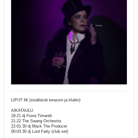
LIPUT 6€ (sisältävät terassin ja klubin)
AIKATAULU
18-21 dj Fiona Timantti
21-22 The Swang Orchestra
22-01.30 dj Mack The Producer
00-03.30 dj Lord Fatty (club set)