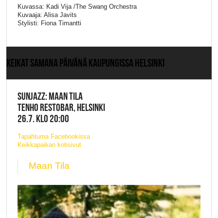
Kuvassa: Kadi Vija /The Swang Orchestra
Kuvaaja: Alisa Javits
Stylisti: Fiona Timantti
KEIKAT SAMANA PÄIVÄNÄ KAUPUNGISSA HELSINKI
SUNJAZZ: MAAN TILA
TENHO RESTOBAR, HELSINKI
26.7. KLO 20:00
Tapahtuma Facebookissa
Keikkapaikan kotisivut
Maan Tila