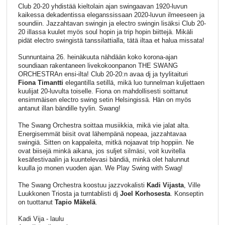
Club 20-20 yhdistää kieltolain ajan swingaavan 1920-luvun
kaikessa dekadentissa eleganssissaan 2020-luvun ilmeeseen ja
soundiin. Jazzahtavan swingin ja electro swingin lisäksi Club 20-
20 illassa kuulet myös soul hopin ja trip hopin biittejä. Mikäli
pidät electro swingistä tanssilattialla, tätä iltaa et halua missata!
Sunnuntaina 26. heinäkuuta nähdään koko korona-ajan
soundiaan rakentaneen livekokoonpanon THE SWANG
ORCHESTRAn ensi-ilta! Club 20-20:n avaa dj ja tyylitaituri
Fiona Timantti
elegantilla setillä, mikä luo tunnelman kuljettaen
kuulijat 20-luvulta toiselle. Fiona on mahdollisesti soittanut
ensimmäisen electro swing setin Helsingissä. Hän on myös
antanut illan bändille tyylin. Swang!
The Swang Orchestra soittaa musiikkia, mikä vie jalat alta.
Energisemmät biisit ovat lähempänä nopeaa, jazzahtavaa
swingiä. Sitten on kappaleita, mitkä nojaavat trip hoppiin. Ne
ovat biisejä minkä aikana, jos suljet silmäsi, voit kuvitella
kesäfestivaalin ja kuuntelevasi bändiä, minkä olet halunnut
kuulla jo monen vuoden ajan. We Play Swing with Swag!
The Swang Orchestra koostuu jazzvokalisti
Kadi Vijasta
, Ville
Luukkonen Triosta ja turntablisti dj
Joel Korhosesta
. Konseptin
on tuottanut
Tapio Mäkelä
.
Kadi Vija - laulu