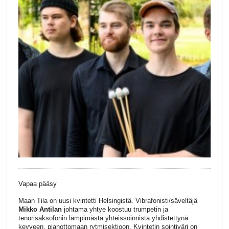
Vapaa pääsy
Maan Tila on uusi kvintetti Helsingistä. Vibrafonisti/säveltäjä
Mikko Antilan
johtama yhtye koostuu trumpetin ja
tenorisaksofonin lämpimästä yhteissoinnista yhdistettynä
kevyeen, pianottomaan rytmisektioon. Kvintetin sointiväri on