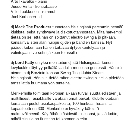
Arto Ikävalko - piano
Juuso Rinta - kontrabasso
Ville Luukkonen - rummut
Joel Korhonen - dj
dj
Mack The Producer
tunnetaan Helsingissä paremmin neon80
klubista, sekä synthwave ja diskotuotannostaan. Mitä harvempi
tietää on se, että hän on soittanut electro swingiä jo pitkään,
kansainvälisten alan huippu dj:den ja bändien kanssa. Nyt
pääset kokemaan hänen taitavaa dj-työskentelyään ja
valintojaan live-setin jälkeen terassilla.
dj
Lord Fatty
on yksi monitaituri dj:stä Helsingissä, kenen
levylaukku täyttyy pelkällä laadulla monessa genressä. Hän piti
aiemmin dj Borzinin kanssa Swing Ting klubia Steam
Helsingissä. Hän siis tietää miten electro swing biiseillä pidetään
tanssilattia kuumana yön tunteina.
Merikerholla toimitaan koronan aikaan turvallisuutta edistäen ja
maltillisesti: asiakkaille varataan omat paikat. Klubille otetaan
kerrallaan puolet asiakaspaikoista, 100 henkeä. Terassilla
kapasiteetti on 300. Merikerho ei hyväksy käteistä
maksuvälineenä. Käytäthän käsidesiä tullessasi, ja jää kotiin,
mikäli sinulla on flunssan tai koronan oireita.