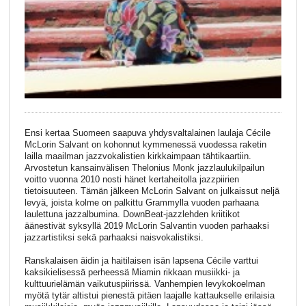
Ensi kertaa Suomeen saapuva yhdysvaltalainen laulaja Cécile
McLorin Salvant on kohonnut kymmenessä vuodessa raketin
lailla maailman jazzvokalistien kirkkaimpaan tähtikaartiin.
Arvostetun kansainvälisen Thelonius Monk jazzlaulukilpailun
voitto vuonna 2010 nosti hänet kertaheitolla jazzpiirien
tietoisuuteen. Tämän jälkeen McLorin Salvant on julkaissut neljä
levyä, joista kolme on palkittu Grammylla vuoden parhaana
laulettuna jazzalbumina. DownBeat-jazzlehden kriitikot
äänestivät syksyllä 2019 McLorin Salvantin vuoden parhaaksi
jazzartistiksi sekä parhaaksi naisvokalistiksi.
Ranskalaisen äidin ja haitilaisen isän lapsena Cécile varttui
kaksikielisessä perheessä Miamin rikkaan musiikki- ja
kulttuurielämän vaikutuspiirissä. Vanhempien levykokoelman
myötä tytär altistui pienestä pitäen laajalle kattaukselle erilaisia