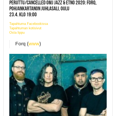
PERUTTU/CANCELLED OMJ JAZZ & ETNO 2020: FORQ,
POHJANKARTANON JUHLASALI, OULU
23.4. KLO 19:00
Tapahtuma Facebookissa
Tapahtuman kotisivut
Osta lippu
Forq (
www
)