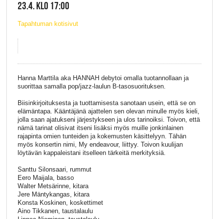
23.4. KLO 17:00
Tapahtuman kotisivut
Hanna Marttila aka HANNAH debytoi omalla tuotannollaan ja
suorittaa samalla pop/jazz-laulun B-tasosuorituksen.
Biisinkirjoituksesta ja tuottamisesta sanotaan usein, että se on
elämäntapa. Kääntäjänä ajattelen sen olevan minulle myös kieli,
jolla saan ajatukseni järjestykseen ja ulos tarinoiksi. Toivon, että
nämä tarinat olisivat itseni lisäksi myös muille jonkinlainen
rajapinta omien tunteiden ja kokemusten käsittelyyn. Tähän
myös konsertin nimi, My endeavour, liittyy. Toivon kuulijan
löytävän kappaleistani itselleen tärkeitä merkityksiä.
Santtu Silonsaari, rummut
Eero Maijala, basso
Walter Metsärinne, kitara
Jere Mäntykangas, kitara
Konsta Koskinen, koskettimet
Aino Tikkanen, taustalaulu