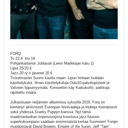
FORQ
To 23.4. klo 19
Pohjankartanon Juhlasali (Leevi Madetojan katu 1)
Liput 25/20 €
Jazz-20 ry:n jäsenet 20 €
Ticketmaster Suomi kautta maan. Lipun hintaan lisätään
käsittelykulut. Ilman käsittelykuluja Oulu10-palvelupisteet ja
Valveen lippumyymälä. Konserttiin käy Kaikukortti, paikkoja
rajoitettu määrä.
Julkaistuaan neljännen albuminsa syksyllä 2019, Forq on
kiertänyt aktiivisesti Euroopan festivaaleja ja klubeja itsenäisesti
sekä yhdessä Snarky Puppyn kanssa. Nyt tämä
maailmanluokan improvisoijista koostuva jazz-fuusion
superkokoonpano saadaan ensimmäistä kertaa Suomeen! Forqin
muodostavat David Bowien, Empire of the Sunin, Jeff ”Tain”