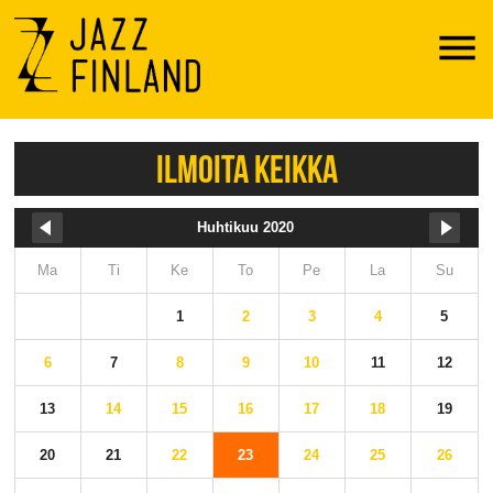
Menu
ILMOITA KEIKKA
Huhtikuu 2020
Ma
Ti
Ke
To
Pe
La
Su
1
2
3
4
5
6
7
8
9
10
11
12
13
14
15
16
17
18
19
20
21
22
23
24
25
26