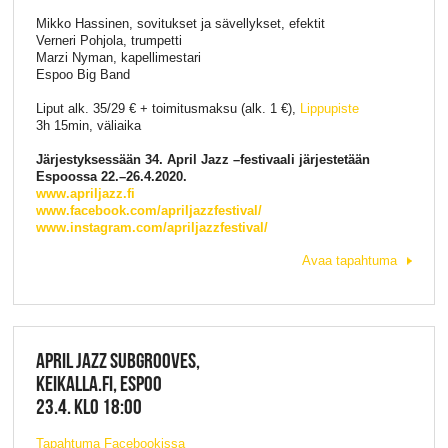
Mikko Hassinen, sovitukset ja sävellykset, efektit
Verneri Pohjola, trumpetti
Marzi Nyman, kapellimestari
Espoo Big Band
Liput alk. 35/29 € + toimitusmaksu (alk. 1 €),
Lippupiste
3h 15min, väliaika
Järjestyksessään 34. April Jazz –festivaali järjestetään
Espoossa 22.–26.4.2020.
www.apriljazz.fi
www.facebook.com/apriljazzfestival/
www.instagram.com/apriljazzfestival/
Avaa tapahtuma
APRIL JAZZ SUBGROOVES,
KEIKALLA.FI, ESPOO
23.4. KLO 18:00
Tapahtuma Facebookissa