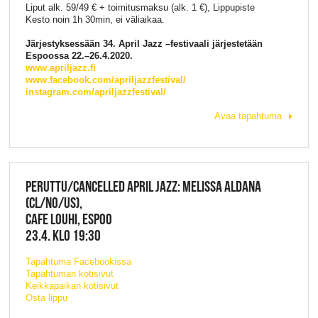
Liput alk. 59/49 € + toimitusmaksu (alk. 1 €), Lippupiste
Kesto noin 1h 30min, ei väliaikaa.
Järjestyksessään 34. April Jazz –festivaali järjestetään
Espoossa 22.–26.4.2020.
www.apriljazz.fi
www.facebook.com/apriljazzfestival/
instagram.com/apriljazzfestival/
Avaa tapahtuma
PERUTTU/CANCELLED APRIL JAZZ: MELISSA ALDANA
(CL/NO/US),
CAFE LOUHI, ESPOO
23.4. KLO 19:30
Tapahtuma Facebookissa
Tapahtuman kotisivut
Keikkapaikan kotisivut
Osta lippu