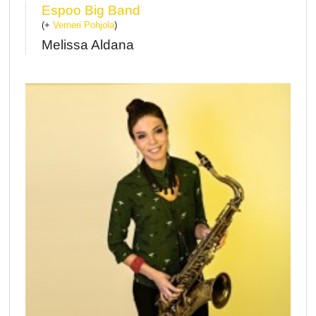
Espoo Big Band
(+
Verneri Pohjola
)
Melissa Aldana