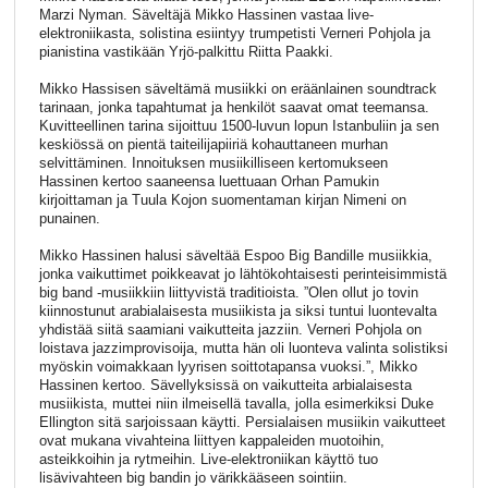
Marzi Nyman. Säveltäjä Mikko Hassinen vastaa live-
elektroniikasta, solistina esiintyy trumpetisti Verneri Pohjola ja
pianistina vastikään Yrjö-palkittu Riitta Paakki.
Mikko Hassisen säveltämä musiikki on eräänlainen soundtrack
tarinaan, jonka tapahtumat ja henkilöt saavat omat teemansa.
Kuvitteellinen tarina sijoittuu 1500-luvun lopun Istanbuliin ja sen
keskiössä on pientä taiteilijapiiriä kohauttaneen murhan
selvittäminen. Innoituksen musiikilliseen kertomukseen
Hassinen kertoo saaneensa luettuaan Orhan Pamukin
kirjoittaman ja Tuula Kojon suomentaman kirjan Nimeni on
punainen.
Mikko Hassinen halusi säveltää Espoo Big Bandille musiikkia,
jonka vaikuttimet poikkeavat jo lähtökohtaisesti perinteisimmistä
big band -musiikkiin liittyvistä traditioista. ”Olen ollut jo tovin
kiinnostunut arabialaisesta musiikista ja siksi tuntui luontevalta
yhdistää siitä saamiani vaikutteita jazziin. Verneri Pohjola on
loistava jazzimprovisoija, mutta hän oli luonteva valinta solistiksi
myöskin voimakkaan lyyrisen soittotapansa vuoksi.”, Mikko
Hassinen kertoo. Sävellyksissä on vaikutteita arbialaisesta
musiikista, muttei niin ilmeisellä tavalla, jolla esimerkiksi Duke
Ellington sitä sarjoissaan käytti. Persialaisen musiikin vaikutteet
ovat mukana vivahteina liittyen kappaleiden muotoihin,
asteikkoihin ja rytmeihin. Live-elektroniikan käyttö tuo
lisävivahteen big bandin jo värikkääseen sointiin.