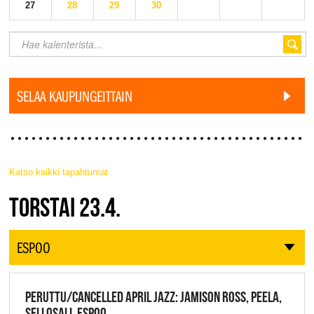
27
28
29
30
SELAA KAUPUNGEITTAIN
Katso kaikki tapahtumat
JAZZ FINLAND LIVE
TORSTAI 23.4.
ESPOO
PERUTTU/CANCELLED APRIL JAZZ: JAMISON ROSS, PEELA,
SELLOSALI, ESPOO