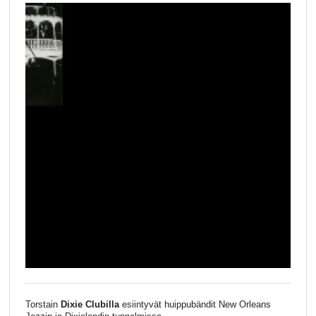
Torstain
Dixie Clubilla
esiintyvät huippubändit New Orleans