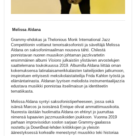
Melissa Aldana
Grammy-ehdokas ja Thelonious Monk International Jazz
Competitionin voittanut tenorisaksofonisti ja säveltäjä Melissa
Aldana on saksofonimaailman nouseva tähti. Chilestä
ponnistavan nuoren muusikon johtaman jazzkvartetin
ensimmäinen albumi
Visions
julkaistiin ylistävien arvostelujen
saattelemana toukokuussa 2019. Albumilla Aldana liittää oman
kokemuksensa latinalaisamerikkalaisten taiteilijoiden jatkumoon,
inspiroituen erityisesti meksikolaistaiteilija Frida Kahlon työstä ja
elämäntarinasta. Aldanan lyyrisen melodista instrumentaalijazzia
edustava musiikki ponnistaa itseilmaisun ja identiteetin
tematiikasta.
Melissa Aldana syntyi saksofonistiperheeseen, jossa sekä
isänsä Marcos ja isoisänsä Enrique olivat ammattimuusikoita.
Nuoresta iästään huolimatta Aldana on ehtinyt jo juurruttaa
nimensä lupaavien jazzmuusikoiden joukkoon. Vuonna 2019
parhaan improvisoidun soolon sarjaan Grammy-gaalassa
nostettu ja DownBeat-lehden kriitikkojen ja yleisön
äänestyksessä korkealle menestynyt muusikko teki historiaa