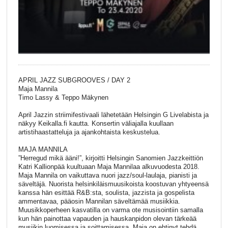
APRIL JAZZ SUBGROOVES / DAY 2
Maja Mannila
Timo Lassy & Teppo Mäkynen
April Jazzin striimifestivaali lähetetään Helsingin G Livelabista ja
näkyy Keikalla.fi kautta. Konsertin väliajalla kuullaan
artistihaastatteluja ja ajankohtaista keskustelua.
MAJA MANNILA
”Herregud mikä ääni!”, kirjoitti Helsingin Sanomien Jazzkeittiön
Katri Kallionpää kuultuaan Maja Mannilaa alkuvuodesta 2018.
Maja Mannila on vaikuttava nuori jazz/soul-laulaja, pianisti ja
säveltäjä. Nuorista helsinkiläismuusikoista koostuvan yhtyeensä
kanssa hän esittää R&B:sta, soulista, jazzista ja gospelista
ammentavaa, pääosin Mannilan säveltämää musiikkia.
Muusikkoperheen kasvatilla on varma ote musisointiin samalla
kun hän painottaa vapauden ja hauskanpidon olevan tärkeää
musiikin luomisessa ja soittamisessa. Maja on ehtinyt tehdä