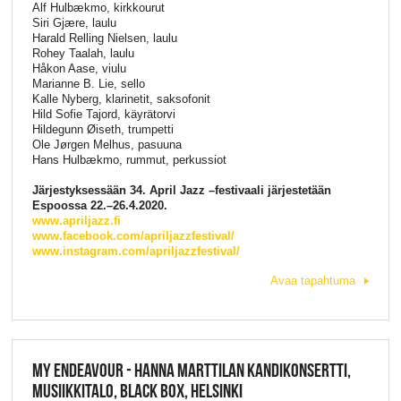
Alf Hulbækmo, kirkkourut
Siri Gjære, laulu
Harald Relling Nielsen, laulu
Rohey Taalah, laulu
Håkon Aase, viulu
Marianne B. Lie, sello
Kalle Nyberg, klarinetit, saksofonit
Hild Sofie Tajord, käyrätorvi
Hildegunn Øiseth, trumpetti
Ole Jørgen Melhus, pasuuna
Hans Hulbækmo, rummut, perkussiot
Järjestyksessään 34. April Jazz –festivaali järjestetään
Espoossa 22.–26.4.2020.
www.apriljazz.fi
www.facebook.com/apriljazzfestival/
www.instagram.com/apriljazzfestival/
Avaa tapahtuma
MY ENDEAVOUR - HANNA MARTTILAN KANDIKONSERTTI,
MUSIIKKITALO, BLACK BOX, HELSINKI