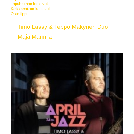
Tapahtuman kotisivut
Keikkapaikan kotisivut
Osta lippu
Timo Lassy & Teppo Mäkynen Duo
Maja Mannila