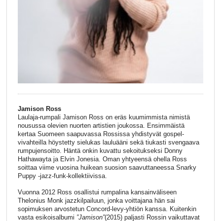
Jamison Ross
Laulaja-rumpali Jamison Ross on eräs kuumimmista nimistä
nousussa olevien nuorten artistien joukossa. Ensimmäistä
kertaa Suomeen saapuvassa Rossissa yhdistyvät gospel-
vivahteilla höystetty sielukas lauluääni sekä tiukasti svengaava
rumpujensoitto. Häntä onkin kuvattu sekoitukseksi Donny
Hathawayta ja Elvin Jonesia. Oman yhtyeensä ohella Ross
soittaa viime vuosina huikean suosion saavuttaneessa Snarky
Puppy -jazz-funk-kollektiivissa.
Vuonna 2012 Ross osallistui rumpalina kansainväliseen
Thelonius Monk jazzkilpailuun, jonka voittajana hän sai
sopimuksen arvostetun Concord-levy-yhtiön kanssa. Kuitenkin
vasta esikoisalbumi
”Jamison”
(2015) paljasti Rossin vaikuttavat