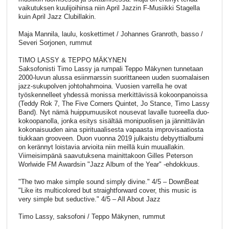
vaikutuksen kuulijoihinsa niin April Jazzin F-Musiikki Stagella
kuin April Jazz Clubillakin.
Maja Mannila, laulu, koskettimet / Johannes Granroth, basso /
Severi Sorjonen, rummut
TIMO LASSY & TEPPO MÄKYNEN
Saksofonisti Timo Lassy ja rumpali Teppo Mäkynen tunnetaan
2000-luvun alussa esiinmarssin suorittaneen uuden suomalaisen
jazz-sukupolven johtohahmoina. Vuosien varrella he ovat
työskennelleet yhdessä monissa merkittävissä kokoonpanoissa
(Teddy Rok 7, The Five Corners Quintet, Jo Stance, Timo Lassy
Band). Nyt nämä huippumuusikot nousevat lavalle tuoreella duo-
kokoopanolla, jonka esitys sisältää monipuolisen ja jännittävän
kokonaisuuden aina spirituaalisesta vapaasta improvisaatiosta
tiukkaan grooveen. Duon vuonna 2019 julkaistu debyyttialbumi
on kerännyt loistavia arvioita niin meillä kuin muuallakin.
Viimeisimpänä saavutuksena mainittakoon Gilles Peterson
Worlwide FM Awardsin "Jazz Album of the Year" -ehdokkuus.
"The two make simple sound simply divine." 4/5 – DownBeat
"Like its multicolored but straightforward cover, this music is
very simple but seductive." 4/5 – All About Jazz
Timo Lassy, saksofoni / Teppo Mäkynen, rummut