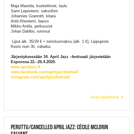
Maja Mannila, koskettimet, laulu
Sami Leponiemi, saksofoni
Johannes Granroth, kitara
Antti Ahoniemi, basso
Mikko Antila, perkussiot
Johan Dahlbo, rummut
Liput alk. 35/29 € + toimitusmaksu (alk. 1 €), Lippupiste
Kesto noin 3h, väliaika.
Järjestyksessään 34. April Jazz –festivaali järjestetään
Espoossa 22.–26.4.2020.
www.apriljazz.fi
www.facebook.com/apriljazzfestival/
instagram.com/apriljazzfestival/
Avaa tapahtuma
PERUTTU/CANCELLED APRIL JAZZ: CÉCILE MCLORIN
SALVANT,