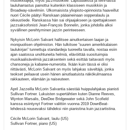
musiikkilajeja, myös jazzmusiikille. Lapsuudessa ja teini-iässä
lauluharrastus painottui kuitenkin klassiseen musiikkiin ja
Broadway-sävelmiin. Ulkomaisista yliopisto-opinnoista haaveillut
nuori Cécile päätyi Ranskaan pääaineinaan oopperalaulu ja
oikeustiede. Ranskassa hän sai ohjaajakseen ja opettajakseen
jazzsaksofonisti Jean-François Bonnelin, jonka johdolla alkoi
syvällinen perehtyminen jazzin perinteeseen.
Nykyisin McLorin Salvant hallitsee ainutkertaisen laajan ja
monipuolisen ohjelmiston. Hän tulkitsee ”suuren amerikkalaisen
laulukirjan” tunnettuja standardeja tuoreella tavalla, nostaa esiin
ajan saatossa unohtuneita helmiä, elävöittää suosituimpia
musikaalisävelmiä jazzaksentein sekä esittää taitavasti myös
chansoneja ja kabaree-numeroita. Ikään kuin tässä ei olisi
riittävästi, McLorin Salvant on myös lahjakas säveltäjä, jonka
teokset peilaavat usein hänen ainutlaatuista näkökulmaansa
rakkauteen, elämään ja naiseuteen.
April Jazzeilla McLorin Salvantia säestää huippulahjakas pianisti
Sullivan Fortner. Lukuisten supertähtien kuten Dianne Reeves,
Wynton Marsalis, DeeDee Bridgewater sekä John Scofield
kanssa esiintynyt Fortner valittiin vuonna 2019 DownBeat-
lehdessä nousevaksi tähdeksi niin pianistina kuin jazzartistina.
Cécile McLorin Salvant, laulu (US)
Sullivan Fortner, piano (US)