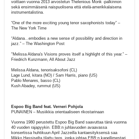
voittaen vuonna 2013 arvostetun Thelenious Monk -palkinnon
sekä ensimmäisenä naispuolisena että etelä-amerikkalaisena
instrumentalistina.
“One of the more exciting young tenor saxophonists today” –
The New York Time
“Aldana...embodies a new sense of possibility and direction in
jazz.” – The Washington Post
"Melissa Aldana's Visions proves itself a highlight of this year.” –
Friedrich Kunzmann, All About Jazz
Melissa Aldana, tenorisaksofoni (CL)
Lage Lund, kitara (NO) / Sam Harris, piano (US)
Pablo Menares, basso (CL)
Kush Abadey, rummut (US)
Espoo Big Band feat. Verneri Pohjola
PUNAINEN – Musiikkia orientaaliseen rikostarinaan
Vuonna 1980 perustettu Espoo Big Band saavuttaa tänä vuonna
40 vuoden rajapyykin. EBB:n juhlavuoden avaavassa
konsertissa huhtikuun April Jazzeilla kantaesityksensä saa
Mikko Hassiselta tilattu teos, jonka johtaa EBB:n kapellimestari