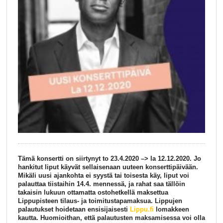
Tämä konsertti on siirtynyt to 23.4.2020 –> la 12.12.2020. Jo
hankitut liput käyvät sellaisenaan uuteen konserttipäivään.
Mikäli uusi ajankohta ei syystä tai toisesta käy, liput voi
palauttaa tiistaihin 14.4. mennessä, ja rahat saa tällöin
takaisin lukuun ottamatta ostohetkellä maksettua
Lippupisteen tilaus- ja toimitustapamaksua. Lippujen
palautukset hoidetaan ensisijaisesti
Lippu.fi
lomakkeen
kautta. Huomioithan, että palautusten maksamisessa voi olla