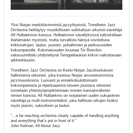
Yksi Norjan merkittävimmistä jazzyhtyeistä, Trondheim Jazz
Orchestra heittäytyy musiikilliseen seikkailuun urkuristi-säveltäjä
Alf Hulbækmon kanssa. Hulbækmon sävellyksissä tutkiskellaan
iltahämärän mystistä, mutta turvallista hämyä sovitettuna
kirkkourkujen, laulun, jousten, puhaltimien ja perkussioiden
kokoonpanolle. Kokonaisuuden kruunaa Tor Breivikin
valosuunnittelu yhdistettynä Temppeliaukion kirkon vaikuttavaan
arkkitehtuuriin.
Trondheim Jazz Orchestra on Keski-Norjan Jazzkeskuksen
hallinnoima orkesteri, joka koostuu Norjan arvostetuimmista
jazzmuusikoista. Luovasti ja ennakkoluulottomasti
kokoonpanosta ja repertuaarista toiseen joustava orkesteri
tunnetaan yhteistyöprojekteistaan monien kansainvälisten
nimien kanssa. Alf Hulbækmo on norjalainen uuden sukupolven
säveltäjä ja multi-instrumentalisti, joka hallitsee urkujen lisäksi
myös pianon, saksofonin ja laulun.
”…a far reaching orchestra clearly capable of handling anything
and everything that’s put in front of it.”
John Kelman, All About Jazz