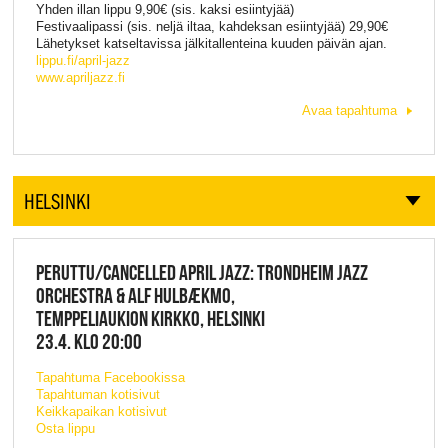
Yhden illan lippu 9,90€ (sis. kaksi esiintyjää)
Festivaalipassi (sis. neljä iltaa, kahdeksan esiintyjää) 29,90€
Lähetykset katseltavissa jälkitallenteina kuuden päivän ajan.
lippu.fi/april-jazz
www.apriljazz.fi
Avaa tapahtuma
HELSINKI
PERUTTU/CANCELLED APRIL JAZZ: TRONDHEIM JAZZ
ORCHESTRA & ALF HULBÆKMO,
TEMPPELIAUKION KIRKKO, HELSINKI
23.4. KLO 20:00
Tapahtuma Facebookissa
Tapahtuman kotisivut
Keikkapaikan kotisivut
Osta lippu