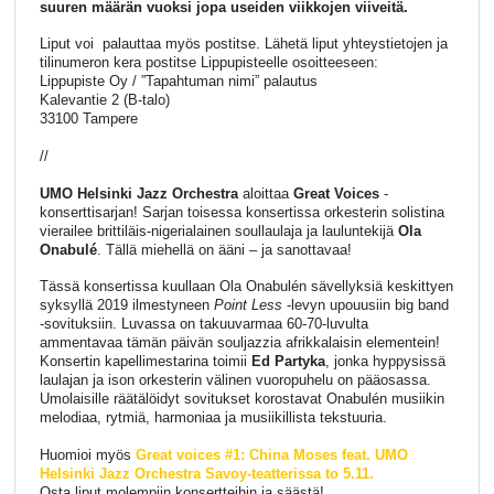
suuren määrän vuoksi jopa useiden viikkojen viiveitä.
Liput voi palauttaa myös postitse. Lähetä liput yhteystietojen ja
tilinumeron kera postitse Lippupisteelle osoitteeseen:
Lippupiste Oy / ”Tapahtuman nimi” palautus
Kalevantie 2 (B-talo)
33100 Tampere
//
UMO Helsinki Jazz Orchestra
aloittaa
Great Voices
-
konserttisarjan! Sarjan toisessa konsertissa orkesterin solistina
vierailee brittiläis-nigerialainen soullaulaja ja lauluntekijä
Ola
Onabulé
. Tällä miehellä on ääni ­– ja sanottavaa!
Tässä konsertissa kuullaan Ola Onabulén sävellyksiä keskittyen
syksyllä 2019 ilmestyneen
Point Less
-levyn upouusiin big band
-sovituksiin. Luvassa on takuuvarmaa 60-70-luvulta
ammentavaa tämän päivän souljazzia afrikkalaisin elementein!
Konsertin kapellimestarina toimii
Ed Partyka
, jonka hyppysissä
laulajan ja ison orkesterin välinen vuoropuhelu on pääosassa.
Umolaisille räätälöidyt sovitukset korostavat Onabulén musiikin
melodiaa, rytmiä, harmoniaa ja musiikillista tekstuuria.
Huomioi myös
Great voices #1: China Moses feat. UMO
Helsinki Jazz Orchestra Savoy-teatterissa to 5.11.
Osta liput molempiin konsertteihin ja säästä!