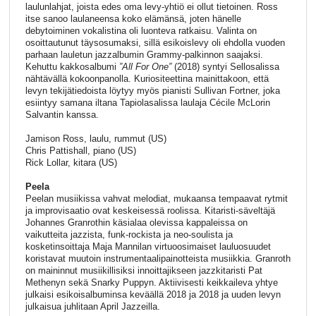
laulunlahjat, joista edes oma levy-yhtiö ei ollut tietoinen. Ross
itse sanoo laulaneensa koko elämänsä, joten hänelle
debytoiminen vokalistina oli luonteva ratkaisu. Valinta on
osoittautunut täysosumaksi, sillä esikoislevy oli ehdolla vuoden
parhaan lauletun jazzalbumin Grammy-palkinnon saajaksi.
Kehuttu kakkosalbumi
”All For One”
(2018) syntyi Sellosalissa
nähtävällä kokoonpanolla. Kuriositeettina mainittakoon, että
levyn tekijätiedoista löytyy myös pianisti Sullivan Fortner, joka
esiintyy samana iltana Tapiolasalissa laulaja Cécile McLorin
Salvantin kanssa.
Jamison Ross, laulu, rummut (US)
Chris Pattishall, piano (US)
Rick Lollar, kitara (US)
Peela
Peelan musiikissa vahvat melodiat, mukaansa tempaavat rytmit
ja improvisaatio ovat keskeisessä roolissa. Kitaristi-säveltäjä
Johannes Granrothin käsialaa olevissa kappaleissa on
vaikutteita jazzista, funk-rockista ja neo-soulista ja
kosketinsoittaja Maja Mannilan virtuoosimaiset lauluosuudet
koristavat muutoin instrumentaalipainotteista musiikkia. Granroth
on maininnut musiikillisiksi innoittajikseen jazzkitaristi Pat
Methenyn sekä Snarky Puppyn. Aktiivisesti keikkaileva yhtye
julkaisi esikoisalbuminsa keväällä 2018 ja 2018 ja uuden levyn
julkaisua juhlitaan April Jazzeilla.