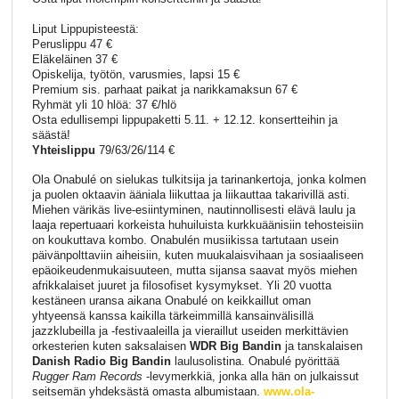
Liput Lippupisteestä:
Peruslippu 47 €
Eläkeläinen 37 €
Opiskelija, työtön, varusmies, lapsi 15 €
Premium sis. parhaat paikat ja narikkamaksun 67 €
Ryhmät yli 10 hlöä: 37 €/hlö
Osta edullisempi lippupaketti 5.11. + 12.12. konsertteihin ja
säästä!
Yhteislippu
79/63/26/114 €
Ola Onabulé on sielukas tulkitsija ja tarinankertoja, jonka kolmen
ja puolen oktaavin ääniala liikuttaa ja liikauttaa takarivillä asti.
Miehen värikäs live-esiintyminen, nautinnollisesti elävä laulu ja
laaja repertuaari korkeista huhuiluista kurkkuäänisiin tehosteisiin
on koukuttava kombo. Onabulén musiikissa tartutaan usein
päivänpolttaviin aiheisiin, kuten muukalaisvihaan ja sosiaaliseen
epäoikeudenmukaisuuteen, mutta sijansa saavat myös miehen
afrikkalaiset juuret ja filosofiset kysymykset. Yli 20 vuotta
kestäneen uransa aikana Onabulé on keikkaillut oman
yhtyeensä kanssa kaikilla tärkeimmillä kansainvälisillä
jazzklubeilla ja -festivaaleilla ja vieraillut useiden merkittävien
orkesterien kuten saksalaisen
WDR Big Bandin
ja tanskalaisen
Danish Radio Big Bandin
laulusolistina. Onabulé pyörittää
Rugger Ram Records
-levymerkkiä, jonka alla hän on julkaissut
seitsemän yhdeksästä omasta albumistaan.
www.ola-