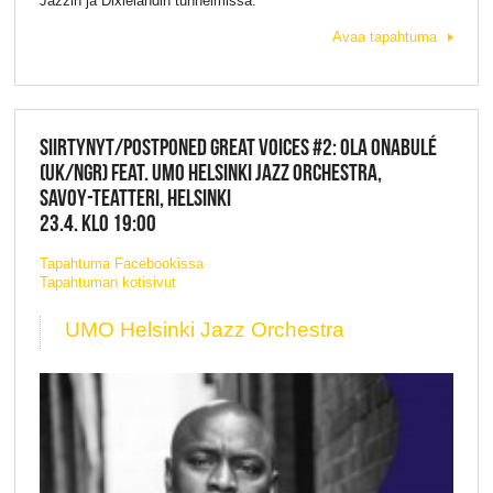
Jazzin ja Dixielandin tunnelmissa.
Avaa tapahtuma
SIIRTYNYT/POSTPONED GREAT VOICES #2: OLA ONABULÉ
(UK/NGR) FEAT. UMO HELSINKI JAZZ ORCHESTRA,
SAVOY-TEATTERI, HELSINKI
23.4. KLO 19:00
Tapahtuma Facebookissa
Tapahtuman kotisivut
UMO Helsinki Jazz Orchestra