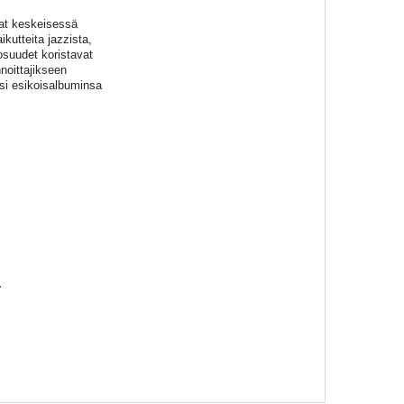
vat keskeisessä
kutteita jazzista,
osuudet koristavat
nnoittajikseen
isi esikoisalbuminsa
.