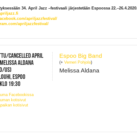
tyksessään 34. April Jazz –festivaali järjestetään Espoossa 22.–26.4.2020
riljazz.fi
cebook.com/apriljazzfestival/
ram.com/apriljazzfestival/
TU/CANCELLED APRIL
Espoo Big Band
 MELISSA ALDANA
(+
Verneri Pohjola
)
O/US)
Melissa Aldana
LOUHI, ESPOO
 KLO 19:30
tuma Facebookissa
uman kotisivut
paikan kotisivut