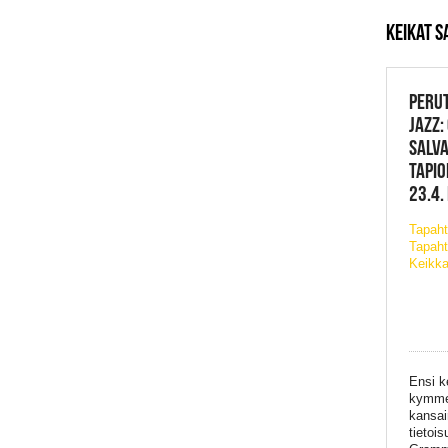
KEIKAT 
PERUT
JAZZ:
SALV
TAPIO
23.4.
Tapah
Tapaht
Keikka
Ensi k
kymmen
kansai
tietoi