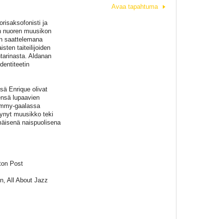
Avaa tapahtuma
risaksofonisti ja
an nuoren muusikon
jen saattelemana
ten taiteilijoiden
ntarinasta. Aldanan
dentiteetin
sä Enrique olivat
ensä lupaavien
ammy-gaalassa
tynyt muusikko teki
mäisenä naispuolisena
ton Post
nn, All About Jazz