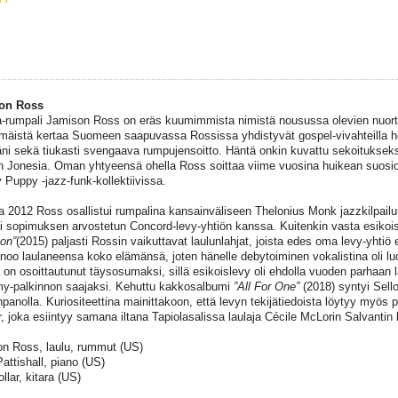
on Ross
a-rumpali Jamison Ross on eräs kuumimmista nimistä nousussa olevien nuorte
äistä kertaa Suomeen saapuvassa Rossissa yhdistyvät gospel-vivahteilla hö
äni sekä tiukasti svengaava rumpujensoitto. Häntä onkin kuvattu sekoitukse
in Jonesia. Oman yhtyeensä ohella Ross soittaa viime vuosina huikean suos
 Puppy -jazz-funk-kollektiivissa.
 2012 Ross osallistui rumpalina kansainväliseen Thelonius Monk jazzkilpailuu
i sopimuksen arvostetun Concord-levy-yhtiön kanssa. Kuitenkin vasta esikoi
on”
(2015) paljasti Rossin vaikuttavat laulunlahjat, joista edes oma levy-yhtiö e
anoo laulaneensa koko elämänsä, joten hänelle debytoiminen vokalistina oli lu
a on osoittautunut täysosumaksi, sillä esikoislevy oli ehdolla vuoden parhaan 
-palkinnon saajaksi. Kehuttu kakkosalbumi
”All For One”
(2018) syntyi Sell
panolla. Kuriositeettina mainittakoon, että levyn tekijätiedoista löytyy myös pi
r, joka esiintyy samana iltana Tapiolasalissa laulaja Cécile McLorin Salvantin
n Ross, laulu, rummut (US)
attishall, piano (US)
llar, kitara (US)