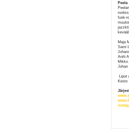
Peela
Peelan
roolis
funk-r
muutoi
jazzki
kevääll
Maja M
Sami L
Johann
Antti 
Mikko 
Johan
Liput 
Kesto 
Järjes
www.ap
www.fa
instag