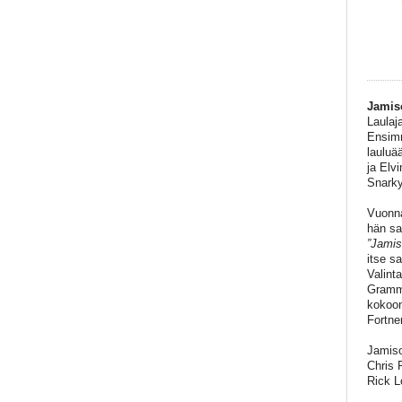
Jamis
Laulaj
Ensimm
lauluä
ja Elv
Snarky
Vuonna
hän sa
”Jamis
itse s
Valint
Grammy
kokoon
Fortne
Jamiso
Chris P
Rick Lo