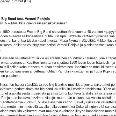
Abadey, rummut (US)
Big Band feat. Verneri Pohjola
EN – Musiikkia orientaaliseen rikostarinaan
 1980 perustettu Espoo Big Band saavuttaa tänä vuonna 40 vuoden rajapyy
uoden avaavassa konsertissa huhtikuun April Jazzeilla kantaesityksensä saa
u teos, jonka johtaa EBB:n kapellimestari Marzi Nyman. Säveltäjä Mikko Hassi
niikasta, solistina esiintyy trumpetisti Verneri Pohjola ja pianistina vastikään Y
.
Hassisen säveltämä musiikki on eräänlainen soundtrack tarinaan, jonka tapah
 omat teemansa. Kuvitteellinen tarina sijoittuu 1500-luvun lopun Istanbuliin j
 taiteilijapiiriä kohauttaneen murhan selvittäminen. Innoituksen musiikillisee
en kertoo saaneensa luettuaan Orhan Pamukin kirjoittaman ja Tuula Kojon s
 on punainen.
Hassinen halusi säveltää Espoo Big Bandille musiikkia, jonka vaikuttimet poi
htaisesti perinteisimmistä big band -musiikkiin liittyvistä traditioista. ”Olen oll
tunut arabialaisesta musiikista ja siksi tuntui luontevalta yhdistää siitä saamia
i Pohjola on loistava jazzimprovisoija, mutta hän oli luonteva valinta solisti
en soittotapansa vuoksi.”, Mikko Hassinen kertoo. Sävellyksissä on vaikutteita
sta, muttei niin ilmeisellä tavalla, jolla esimerkiksi Duke Ellington sitä sarjois
laisen musiikin vaikutteet ovat mukana vivahteina liittyen kappaleiden muotoih
hin. Live-elektroniikan käyttö tuo lisävivahteen big bandin jo värikkääseen soin