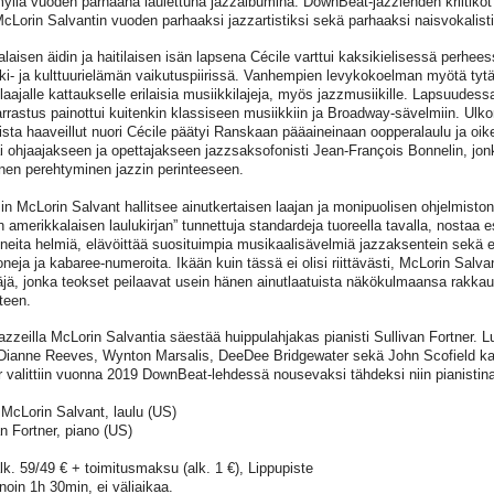
lla vuoden parhaana laulettuna jazzalbumina. DownBeat-jazzlehden kriitikot 
cLorin Salvantin vuoden parhaaksi jazzartistiksi sekä parhaaksi naisvokalisti
laisen äidin ja haitilaisen isän lapsena Cécile varttui kaksikielisessä perhee
ki- ja kulttuurielämän vaikutuspiirissä. Vanhempien levykokoelman myötä tytär
laajalle kattaukselle erilaisia musiikkilajeja, myös jazzmusiikille. Lapsuudessa
arrastus painottui kuitenkin klassiseen musiikkiin ja Broadway-sävelmiin. Ulko
ista haaveillut nuori Cécile päätyi Ranskaan pääaineinaan oopperalaulu ja oi
i ohjaajakseen ja opettajakseen jazzsaksofonisti Jean-François Bonnelin, jonk
inen perehtyminen jazzin perinteeseen.
in McLorin Salvant hallitsee ainutkertaisen laajan ja monipuolisen ohjelmiston
n amerikkalaisen laulukirjan” tunnettuja standardeja tuoreella tavalla, nostaa 
neita helmiä, elävöittää suosituimpia musikaalisävelmiä jazzaksentein sekä e
neja ja kabaree-numeroita. Ikään kuin tässä ei olisi riittävästi, McLorin Salv
äjä, jonka teokset peilaavat usein hänen ainutlaatuista näkökulmaansa rakka
teen.
Jazzeilla McLorin Salvantia säestää huippulahjakas pianisti Sullivan Fortner. L
Dianne Reeves, Wynton Marsalis, DeeDee Bridgewater sekä John Scofield ka
r valittiin vuonna 2019 DownBeat-lehdessä nousevaksi tähdeksi niin pianistina 
 McLorin Salvant, laulu (US)
an Fortner, piano (US)
alk. 59/49 € + toimitusmaksu (alk. 1 €), Lippupiste
noin 1h 30min, ei väliaikaa.