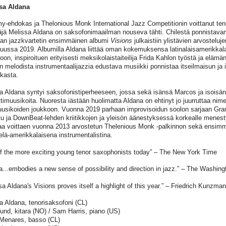
sa Aldana
-ehdokas ja Thelonious Monk International Jazz Competitionin voittanut teno
äjä Melissa Aldana on saksofonimaailman nouseva tähti. Chilestä ponnistav
an jazzkvartetin ensimmäinen albumi
Visions
julkaistiin ylistävien arvostelu
uussa 2019. Albumilla Aldana liittää oman kokemuksensa latinalaisamerikkalais
oon, inspiroituen erityisesti meksikolaistaiteilija Frida Kahlon työstä ja elämä
en melodista instrumentaalijazzia edustava musiikki ponnistaa itseilmaisun ja i
ikasta.
a Aldana syntyi saksofonistiperheeseen, jossa sekä isänsä Marcos ja isoisän
imuusikoita. Nuoresta iästään huolimatta Aldana on ehtinyt jo juurruttaa nim
usikoiden joukkoon. Vuonna 2019 parhaan improvisoidun soolon sarjaan Gr
tu ja DownBeat-lehden kriitikkojen ja yleisön äänestyksessä korkealle menes
iaa voittaen vuonna 2013 arvostetun Thelenious Monk -palkinnon sekä ensim
telä-amerikkalaisena instrumentalistina.
f the more exciting young tenor saxophonists today” – The New York Time
a...embodies a new sense of possibility and direction in jazz.” – The Washing
sa Aldana's Visions proves itself a highlight of this year.” – Friedrich Kunzma
a Aldana, tenorisaksofoni (CL)
und, kitara (NO) / Sam Harris, piano (US)
Menares, basso (CL)