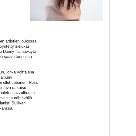
n artistien joukossa.
ystetty sielukas
ksi Donny Hathawayta
ion saavuttaneessa
n, jonka voittajana
salbumi
i ollut tietoinen. Ross
onteva ratkaisu.
lauletun jazzalbumin
osalissa nähtävällä
anisti Sullivan
 kanssa.