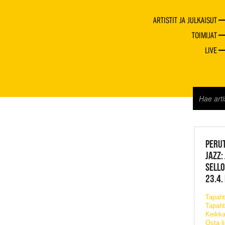
ARTISTIT JA JULKAISUT
TOIMIJAT
LIVE
JAZZ 
PERUT
JAZZ:
SELLO
23.4.
Tapah
Tapaht
Keikka
Osta l