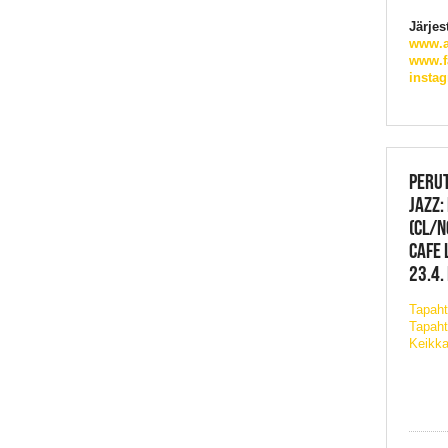
Järjes
www.ap
www.fa
instag
PERUT
JAZZ:
(CL/N
CAFE 
23.4.
Tapah
Tapaht
Keikka