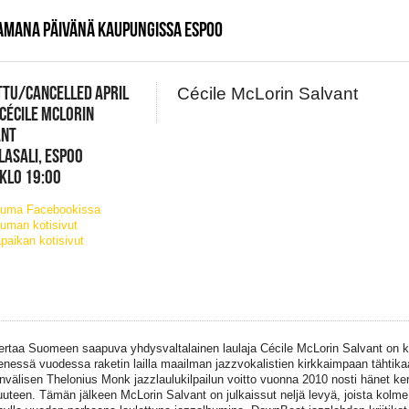
SAMANA PÄIVÄNÄ KAUPUNGISSA ESPOO
TU/CANCELLED APRIL
Cécile McLorin Salvant
 CÉCILE MCLORIN
ANT
LASALI, ESPOO
 KLO 19:00
tuma Facebookissa
uman kotisivut
paikan kotisivut
ertaa Suomeen saapuva yhdysvaltalainen laulaja Cécile McLorin Salvant on 
essä vuodessa raketin lailla maailman jazzvokalistien kirkkaimpaan tähtikaa
nvälisen Thelonius Monk jazzlaulukilpailun voitto vuonna 2010 nosti hänet kert
suuteen. Tämän jälkeen McLorin Salvant on julkaissut neljä levyä, joista kolme 