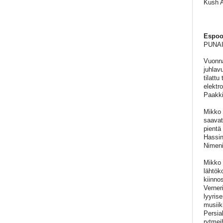
Kush 
Espoo 
PUNAIN
Vuonna
juhlav
tilatt
elektro
Paakki
Mikko 
saavat
pientä
Hassin
Nimeni
Mikko 
lähtöko
kiinnos
Verner
lyyris
musiiki
Persia
rytmei