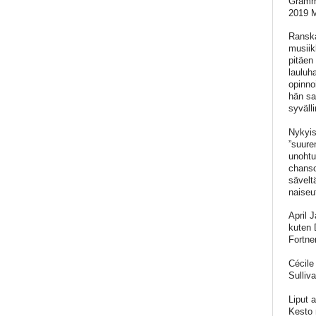
Grammy
2019 M
Ranska
musiik
pitäen 
lauluh
opinno
hän sa
syväll
Nykyis
”suure
unohtu
chanso
sävelt
naiseu
April 
kuten 
Fortne
Cécile
Sulliv
Liput 
Kesto 