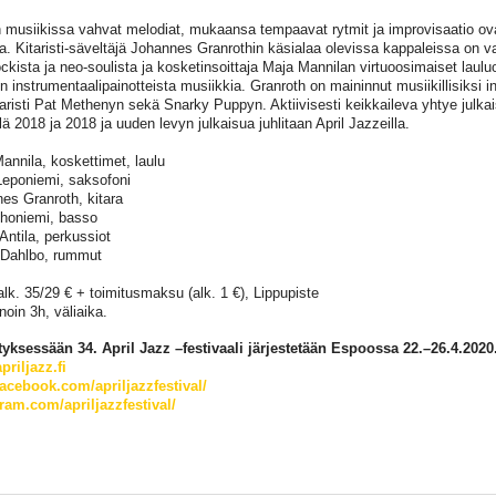
 musiikissa vahvat melodiat, mukaansa tempaavat rytmit ja improvisaatio o
sa. Kitaristi-säveltäjä Johannes Granrothin käsialaa olevissa kappaleissa on vai
ockista ja neo-soulista ja kosketinsoittaja Maja Mannilan virtuoosimaiset laulu
n instrumentaalipainotteista musiikkia. Granroth on maininnut musiikillisiksi i
taristi Pat Methenyn sekä Snarky Puppyn. Aktiivisesti keikkaileva yhtye julka
ä 2018 ja 2018 ja uuden levyn julkaisua juhlitaan April Jazzeilla.
annila, koskettimet, laulu
eponiemi, saksofoni
es Granroth, kitara
Ahoniemi, basso
Antila, perkussiot
 Dahlbo, rummut
alk. 35/29 € + toimitusmaksu (alk. 1 €), Lippupiste
noin 3h, väliaika.
tyksessään 34. April Jazz –festivaali järjestetään Espoossa 22.–26.4.2020
riljazz.fi
cebook.com/apriljazzfestival/
ram.com/apriljazzfestival/