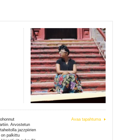
kohonnut
Avaa tapahtuma
rtiin. Arvostetun
aheitolla jazzpiirien
on palkittu