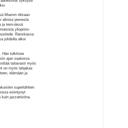
äänestivät syksyllä
ksi.
ssä Miamin rikkaan
 altistui pienestä
 ja teini-iässä
maisista yliopisto-
keustiede. Ranskassa
a johdolla alkoi
. Hän tulkitsee
esiin ajan saatossa
sittää taitavasti myös
ant on myös lahjakas
uteen, elämään ja
ukuisten supertähtien
nssa esiintynyt
kuin jazzartistina.