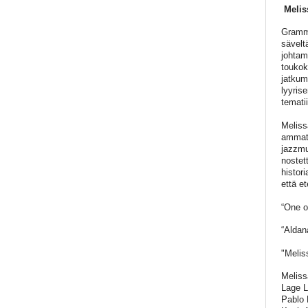
Melis
Grammy
sävelt
johtam
toukok
jatkum
lyyris
temati
Meliss
ammatt
jazzmu
nostet
histor
että e
“One o
“Aldan
"Melis
Meliss
Lage L
Pablo 