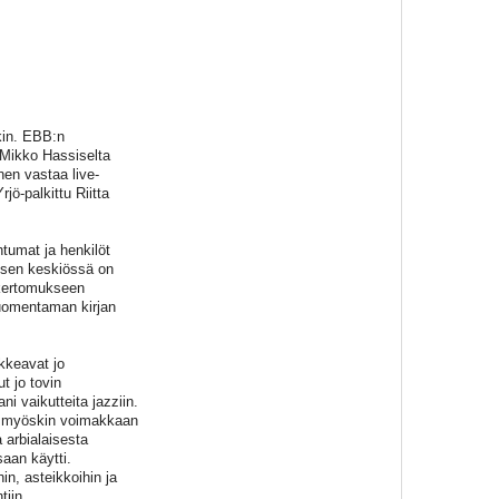
kin. EBB:n
 Mikko Hassiselta
nen vastaa live-
rjö-palkittu Riitta
tumat ja henkilöt
a sen keskiössä on
n kertomukseen
uomentaman kirjan
kkeavat jo
ut jo tovin
ni vaikutteita jazziin.
ksi myöskin voimakkaan
 arbialaisesta
saan käytti.
in, asteikkoihin ja
tiin.