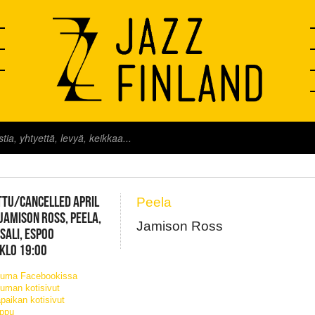
FINLAND LIVE
TU/CANCELLED APRIL
Peela
 JAMISON ROSS, PEELA,
Jamison Ross
SALI, ESPOO
 KLO 19:00
tuma Facebookissa
uman kotisivut
paikan kotisivut
ippu