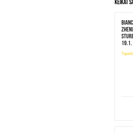
KEIKAT S
BIANC
ZHENI
STURE
19.1.
Tapaht