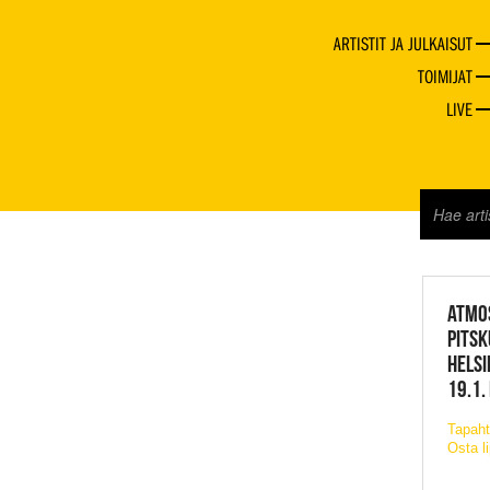
ARTISTIT JA JULKAISUT
TOIMIJAT
LIVE
JAZZ 
ATMO
PITSK
HELSI
19.1.
Tapaht
Osta l