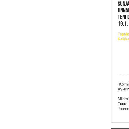
SUNJA
(INNA
TENHO
19.1.
Tapah
Keikka
"Kolmi
Ayleri
Mikko 
Tuure 
Joona