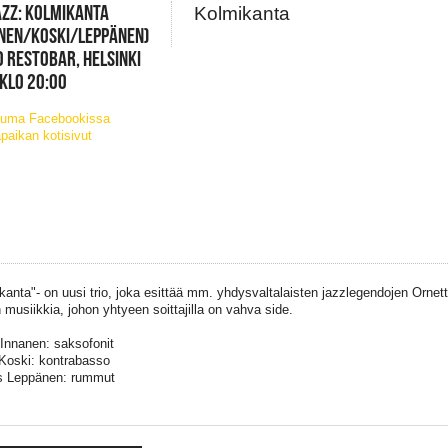
ZZ: KOLMIKANTA
Kolmikanta
NEN/KOSKI/LEPPÄNEN)
 RESTOBAR, HELSINKI
 KLO 20:00
tuma Facebookissa
paikan kotisivut
kanta"- on uusi trio, joka esittää mm. yhdysvaltalaisten jazzlegendojen Ornet
n musiikkia, johon yhtyeen soittajilla on vahva side.
Innanen: saksofonit
Koski: kontrabasso
s Leppänen: rummut