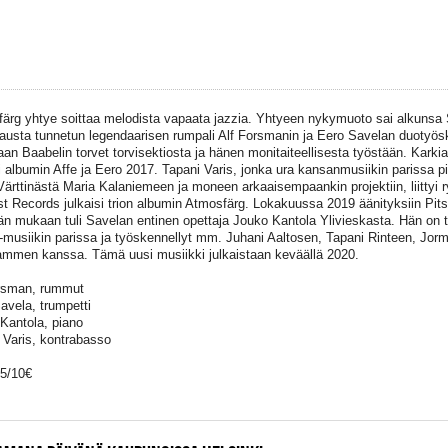
ärg yhtye soittaa melodista vapaata jazzia. Yhtyeen nykymuoto sai alkunsa Si
austa tunnetun legendaarisen rumpali Alf Forsmanin ja Eero Savelan duotyös
aan Baabelin torvet torvisektiosta ja hänen monitaiteellisesta työstään. Karki
si albumin Affe ja Eero 2017. Tapani Varis, jonka ura kansanmusiikin parissa p
 Värttinästä Maria Kalaniemeen ja moneen arkaaisempaankin projektiin, liitty
rst Records julkaisi trion albumin Atmosfärg. Lokakuussa 2019 äänityksiin Pitsk
n mukaan tuli Savelan entinen opettaja Jouko Kantola Ylivieskasta. Hän on t
-musiikin parissa ja työskennellyt mm. Juhani Aaltosen, Tapani Rinteen, Jor
ammen kanssa. Tämä uusi musiikki julkaistaan keväällä 2020.
rsman, rummut
avela, trumpetti
Kantola, piano
 Varis, kontrabasso
15/10€