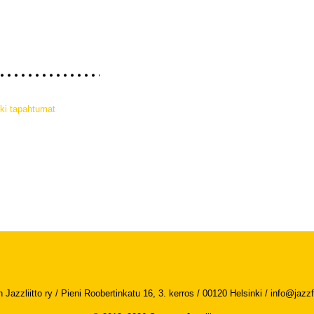
ki tapahtumat
Jazzliitto ry / Pieni Roobertinkatu 16, 3. kerros / 00120 Helsinki /
info@jazzfi