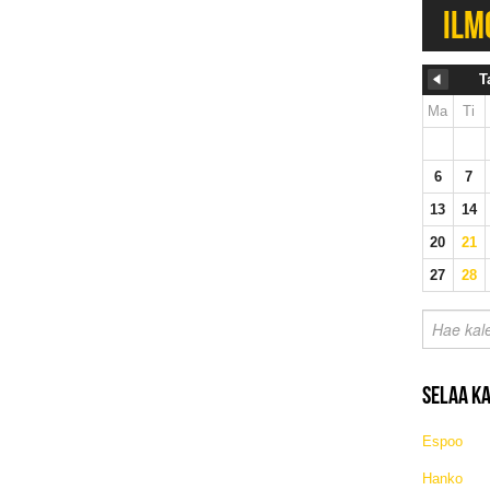
ILM
T
Ma
Ti
6
7
13
14
20
21
27
28
SELAA K
Espoo
Hanko