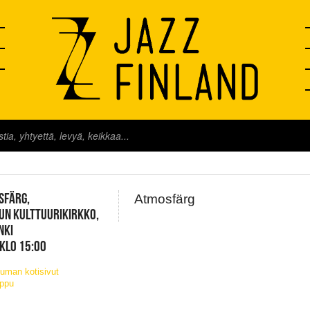
FINLAND LIVE
SFÄRG,
Atmosfärg
UN KULTTUURIKIRKKO,
NKI
 KLO 15:00
uman kotisivut
ippu