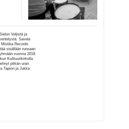
elun Veljistä ja
kentelystä. Savela
a Mistika Records
itää sisällään runsaan
i ryhmään vuonna 2018.
un Kulttuurikirkolla
ehnyt pitkän uran
ma Tapion ja Jukka