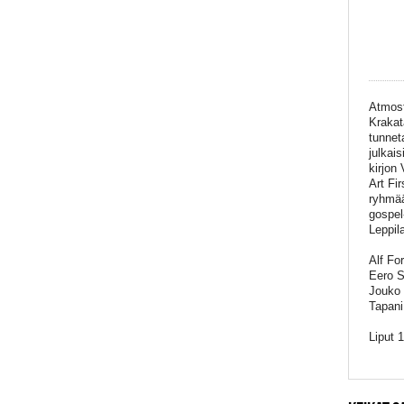
Atmosf
Krakat
tunnet
julkai
kirjon
Art Fi
ryhmää
gospel
Leppil
Alf Fo
Eero S
Jouko 
Tapani
Liput 