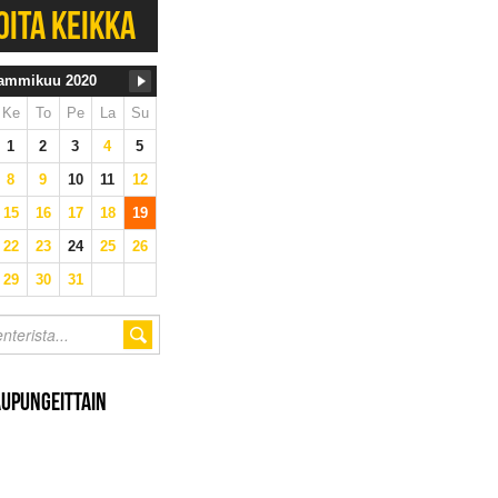
OITA KEIKKA
ammikuu 2020
Ke
To
Pe
La
Su
1
2
3
4
5
8
9
10
11
12
15
16
17
18
19
22
23
24
25
26
29
30
31
AUPUNGEITTAIN