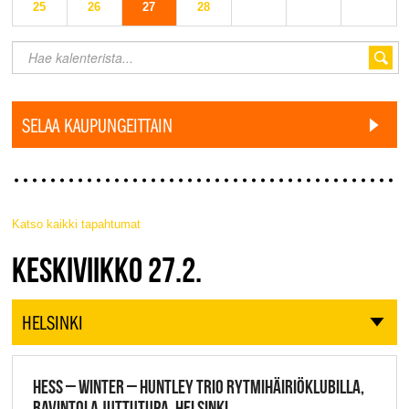
25
26
27
28
SELAA KAUPUNGEITTAIN
Katso kaikki tapahtumat
JAZZ FINLAND LIVE
KESKIVIIKKO 27.2.
HELSINKI
HESS – WINTER – HUNTLEY TRIO RYTMIHÄIRIÖKLUBILLA,
RAVINTOLA JUTTUTUPA, HELSINKI