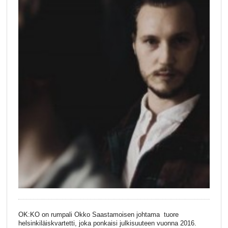
OK:KO on rumpali Okko Saastamoisen johtama tuore
helsinkiläiskvartetti, joka ponkaisi julkisuuteen vuonna 2016.