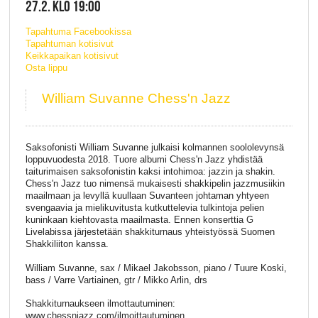
27.2. KLO 19:00
Tapahtuma Facebookissa
Tapahtuman kotisivut
Keikkapaikan kotisivut
Osta lippu
William Suvanne Chess'n Jazz
Saksofonisti William Suvanne julkaisi kolmannen soololevynsä
loppuvuodesta 2018. Tuore albumi Chess'n Jazz yhdistää
taiturimaisen saksofonistin kaksi intohimoa: jazzin ja shakin.
Chess'n Jazz tuo nimensä mukaisesti shakkipelin jazzmusiikin
maailmaan ja levyllä kuullaan Suvanteen johtaman yhtyeen
svengaavia ja mielikuvitusta kutkuttelevia tulkintoja pelien
kuninkaan kiehtovasta maailmasta. Ennen konserttia G
Livelabissa järjestetään shakkiturnaus yhteistyössä Suomen
Shakkiliiton kanssa.
William Suvanne, sax / Mikael Jakobsson, piano / Tuure Koski,
bass / Varre Vartiainen, gtr / Mikko Arlin, drs
Shakkiturnaukseen ilmottautuminen:
www.chessnjazz.com/ilmoittautuminen