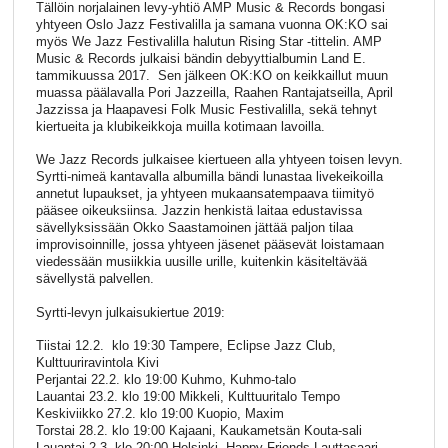
Tällöin norjalainen levy-yhtiö AMP Music & Records bongasi
yhtyeen Oslo Jazz Festivalilla ja samana vuonna OK:KO sai
myös We Jazz Festivalilla halutun Rising Star -tittelin. AMP
Music & Records julkaisi bändin debyyttialbumin Land E.
tammikuussa 2017. Sen jälkeen OK:KO on keikkaillut muun
muassa päälavalla Pori Jazzeilla, Raahen Rantajatseilla, April
Jazzissa ja Haapavesi Folk Music Festivalilla, sekä tehnyt
kiertueita ja klubikeikkoja muilla kotimaan lavoilla.
We Jazz Records julkaisee kiertueen alla yhtyeen toisen levyn.
Syrtti-nimeä kantavalla albumilla bändi lunastaa livekeikoilla
annetut lupaukset, ja yhtyeen mukaansatempaava tiimityö
pääsee oikeuksiinsa. Jazzin henkistä laitaa edustavissa
sävellyksissään Okko Saastamoinen jättää paljon tilaa
improvisoinnille, jossa yhtyeen jäsenet pääsevät loistamaan
viedessään musiikkia uusille urille, kuitenkin käsiteltävää
sävellystä palvellen.
Syrtti-levyn julkaisukiertue 2019:
Tiistai 12.2. klo 19:30 Tampere, Eclipse Jazz Club,
Kulttuuriravintola Kivi
Perjantai 22.2. klo 19:00 Kuhmo, Kuhmo-talo
Lauantai 23.2. klo 19:00 Mikkeli, Kulttuuritalo Tempo
Keskiviikko 27.2. klo 19:00 Kuopio, Maxim
Torstai 28.2. klo 19:00 Kajaani, Kaukametsän Kouta-sali
Lauantai 2.3. klo 20:00 Helsinki, Happy Friends Lauttasaari