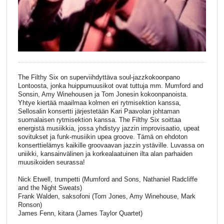
The Filthy Six on superviihdyttäva soul-jazzkokoonpano
Lontoosta, jonka huippumuusikot ovat tuttuja mm. Mumford and
Sonsin, Amy Winehousen ja Tom Jonesin kokoonpanoista.
Yhtye kiertää maailmaa kolmen eri rytmisektion kanssa,
Sellosalin konsertti järjestetään Kari Paavolan johtaman
suomalaisen rytmisektion kanssa. The Filthy Six soittaa
energistä musiikkia, jossa yhdistyy jazzin improvisaatio, upeat
sovitukset ja funk-musiikin upea groove. Tämä on ehdoton
konserttielämys kaikille groovaavan jazzin ystäville. Luvassa on
uniikki, kansainvälinen ja korkealaatuinen ilta alan parhaiden
muusikoiden seurassa!
Nick Etwell, trumpetti (Mumford and Sons, Nathaniel Radcliffe
and the Night Sweats)
Frank Walden, saksofoni (Tom Jones, Amy Winehouse, Mark
Ronson)
James Fenn, kitara (James Taylor Quartet)