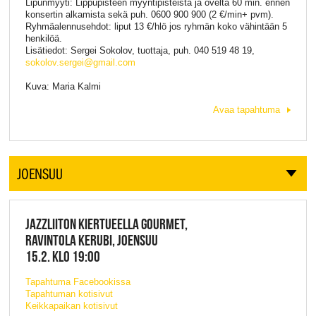
Lipunmyyti: Lippupisteen myyntipisteistä ja ovelta 60 min. ennen
konsertin alkamista sekä puh. 0600 900 900 (2 €/min+ pvm).
Ryhmäalennusehdot: liput 13 €/hlö jos ryhmän koko vähintään 5
henkilöä.
Lisätiedot: Sergei Sokolov, tuottaja, puh. 040 519 48 19,
sokolov.sergei@gmail.com
Kuva: Maria Kalmi
Avaa tapahtuma
JOENSUU
JAZZLIITON KIERTUEELLA GOURMET,
RAVINTOLA KERUBI, JOENSUU
15.2. KLO 19:00
Tapahtuma Facebookissa
Tapahtuman kotisivut
Keikkapaikan kotisivut