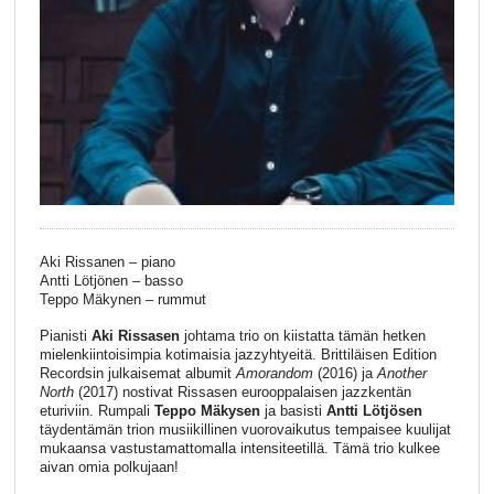
Aki Rissanen – piano
Antti Lötjönen – basso
Teppo Mäkynen – rummut
Pianisti
Aki Rissasen
johtama trio on kiistatta tämän hetken
mielenkiintoisimpia kotimaisia jazzyhtyeitä. Brittiläisen Edition
Recordsin julkaisemat albumit
Amorandom
(2016) ja
Another
North
(2017) nostivat Rissasen eurooppalaisen jazzkentän
eturiviin. Rumpali
Teppo Mäkysen
ja basisti
Antti Lötjösen
täydentämän trion musiikillinen vuorovaikutus tempaisee kuulijat
mukaansa vastustamattomalla intensiteetillä. Tämä trio kulkee
aivan omia polkujaan!