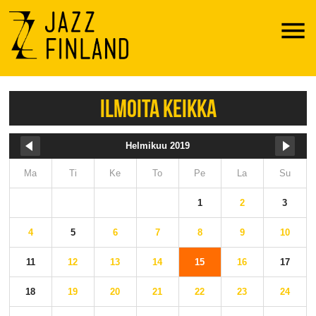
Menu
ILMOITA KEIKKA
Helmikuu 2019
Ma
Ti
Ke
To
Pe
La
Su
1
2
3
4
5
6
7
8
9
10
11
12
13
14
15
16
17
18
19
20
21
22
23
24