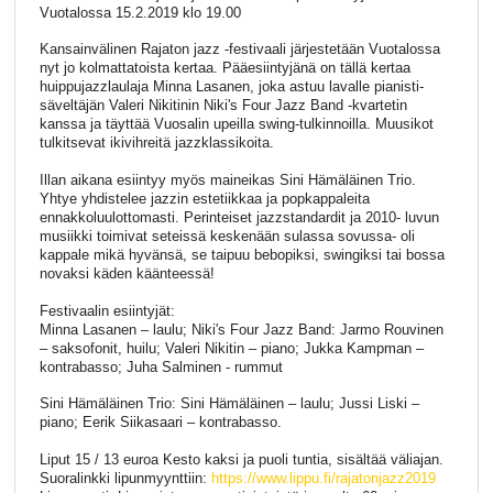
Vuotalossa 15.2.2019 klo 19.00
Kansainvälinen Rajaton jazz -festivaali järjestetään Vuotalossa
nyt jo kolmattatoista kertaa. Pääesiintyjänä on tällä kertaa
huippujazzlaulaja Minna Lasanen, joka astuu lavalle pianisti-
säveltäjän Valeri Nikitinin Niki's Four Jazz Band -kvartetin
kanssa ja täyttää Vuosalin upeilla swing-tulkinnoilla. Muusikot
tulkitsevat ikivihreitä jazzklassikoita.
Illan aikana esiintyy myös maineikas Sini Hämäläinen Trio.
Yhtye yhdistelee jazzin estetiikkaa ja popkappaleita
ennakkoluulottomasti. Perinteiset jazzstandardit ja 2010- luvun
musiikki toimivat seteissä keskenään sulassa sovussa- oli
kappale mikä hyvänsä, se taipuu bebopiksi, swingiksi tai bossa
novaksi käden käänteessä!
Festivaalin esiintyjät:
Minna Lasanen – laulu; Niki's Four Jazz Band: Jarmo Rouvinen
– saksofonit, huilu; Valeri Nikitin – piano; Jukka Kampman –
kontrabasso; Juha Salminen - rummut
Sini Hämäläinen Trio: Sini Hämäläinen – laulu; Jussi Liski –
piano; Eerik Siikasaari – kontrabasso.
Liput 15 / 13 euroa Kesto kaksi ja puoli tuntia, sisältää väliajan.
Suoralinkki lipunmyynttiin:
https://www.lippu.fi/rajatonjazz2019