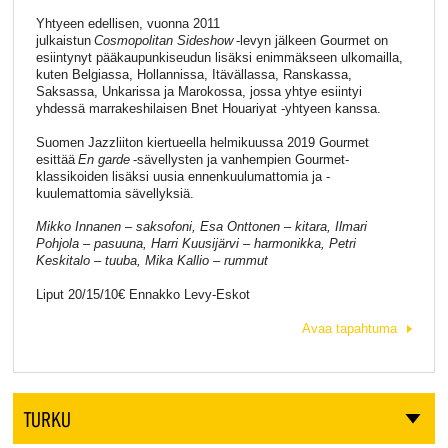
Yhtyeen edellisen, vuonna 2011
julkaistun
Cosmopolitan
Sideshow
-levyn jälkeen Gourmet on
esiintynyt pääkaupunkiseudun lisäksi enimmäkseen ulkomailla,
kuten Belgiassa, Hollannissa, Itävällassa, Ranskassa,
Saksassa, Unkarissa ja Marokossa, jossa yhtye esiintyi
yhdessä marrakeshilaisen Bnet Houariyat -yhtyeen kanssa.
Suomen Jazzliiton kiertueella helmikuussa 2019 Gourmet
esittää
En
garde
-sävellysten ja vanhempien Gourmet-
klassikoiden lisäksi uusia ennenkuulumattomia ja -
kuulemattomia sävellyksiä.
Mikko Innanen – saksofoni, Esa
Onttonen
– kitara, Ilmari
Pohjola – pasuuna,
Harri Kuusijärvi
– harmonikka, Petri
Keskitalo – tuuba, Mika Kallio – rummut
Liput 20/15/10€ Ennakko Levy-Eskot
Avaa tapahtuma
TURKU