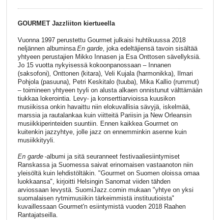
GOURMET Jazzliiton kiertueella
Vuonna 1997 perustettu Gourmet julkaisi huhtikuussa 2018
neljännen albuminsa
En
garde
, joka edeltäjiensä tavoin sisältää
yhtyeen perustajien Mikko Innasen ja Esa Onttosen sävellyksiä.
Jo 15 vuotta nykyisessä kokoonpanossaan – Innanen
(saksofoni), Onttonen (kitara), Veli Kujala (harmonikka), Ilmari
Pohjola (pasuuna), Petri Keskitalo (tuuba), Mika Kallio (rummut)
– toimineen yhtyeen tyyli on alusta alkaen onnistunut välttämään
tiukkaa lokerointia. Levy- ja konserttiarvioissa kuusikon
musiikissa onkin havaittu niin elokuvallisia sävyjä, iskelmää,
marssia ja rautalankaa kuin viitteitä Pariisin ja New Orleansin
musiikkiperinteiden suuntiin. Ennen kaikkea Gourmet on
kuitenkin jazzyhtye, jolle jazz on ennemminkin asenne kuin
musiikkityyli.
En
garde
-albumi ja sitä seuranneet festivaaliesiintymiset
Ranskassa ja Suomessa saivat erinomaisen vastaanoton niin
yleisöltä kuin lehdistöltäkin. "Gourmet on Suomen oloissa omaa
luokkaansa", kirjoitti Helsingin Sanomat viiden tähden
arviossaan levystä. SuomiJazz.comin mukaan "yhtye on yksi
suomalaisen rytmimusiikin tärkeimmistä instituutioista"
kuvaillessaan Gourmet'n esiintymistä vuoden 2018 Raahen
Rantajatseilla.