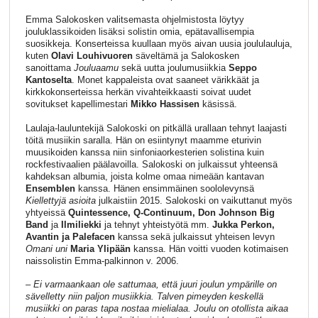
Emma Salokosken valitsemasta ohjelmistosta löytyy
jouluklassikoiden lisäksi solistin omia, epätavallisempia
suosikkeja. Konserteissa kuullaan myös aivan uusia joululauluja,
kuten
Olavi Louhivuoren
säveltämä ja Salokosken
sanoittama
Jouluaamu
sekä uutta joulumusiikkia
Seppo
Kantoselta
. Monet kappaleista ovat saaneet värikkäät ja
kirkkokonserteissa herkän vivahteikkaasti soivat uudet
sovitukset kapellimestari
Mikko Hassisen
käsissä.
Laulaja-lauluntekijä Salokoski on pitkällä urallaan tehnyt laajasti
töitä musiikin saralla. Hän on esiintynyt maamme eturivin
muusikoiden kanssa niin sinfoniaorkesterien solistina kuin
rockfestivaalien päälavoilla. Salokoski on julkaissut yhteensä
kahdeksan albumia, joista kolme omaa nimeään kantavan
Ensemblen
kanssa. Hänen ensimmäinen soololevynsä
Kiellettyjä asioita
julkaistiin 2015. Salokoski on vaikuttanut myös
yhtyeissä
Quintessence, Q-Continuum, Don Johnson Big
Band
ja
Ilmiliekki
ja tehnyt yhteistyötä mm.
Jukka Perkon,
Avantin ja Palefacen
kanssa sekä julkaissut yhteisen levyn
Omani uni
Maria Ylipään
kanssa. Hän voitti vuoden kotimaisen
naissolistin Emma-palkinnon v. 2006.
– Ei varmaankaan ole sattumaa, että juuri joulun ympärille on
sävelletty niin paljon musiikkia. Talven pimeyden keskellä
musiikki on paras tapa nostaa mielialaa. Joulu on otollista aikaa