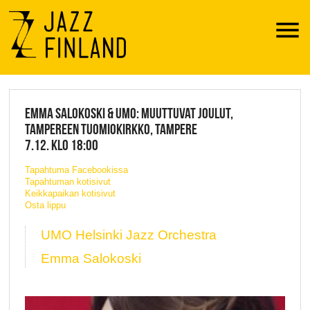
Menu
JAZZ FINLAND LIVE
EMMA SALOKOSKI & UMO: MUUTTUVAT JOULUT,
TAMPEREEN TUOMIOKIRKKO, TAMPERE
7.12. KLO 18:00
Tapahtuma Facebookissa
Tapahtuman kotisivut
Keikkapaikan kotisivut
Osta lippu
UMO Helsinki Jazz Orchestra
Emma Salokoski