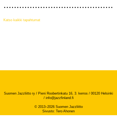
Katso kaikki tapahtumat
Suomen Jazzliitto ry / Pieni Roobertinkatu 16, 3. kerros / 00120 Helsinki
/
info@jazzfinland.fi
© 2013–2026 Suomen Jazzliitto
Sivusto
:
Tero Ahonen