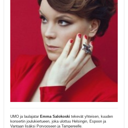
UMO ja laulajatar
Emma Salokoski
tekevät yhteisen, kuuden
konsertin joulukiertueen, joka ulottuu Helsingin, Espoon ja
Vantaan lisäksi Porvooseen ja Tampereelle.