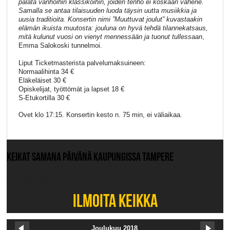
palata vanhoihin klassikoihin, joiden tenho ei koskaan vähene.
Samalla se antaa tilaisuuden luoda täysin uutta musiikkia ja
uusia traditioita. Konsertin nimi ”Muuttuvat joulut” kuvastaakin
elämän ikuista muutosta: jouluna on hyvä tehdä tilannekatsaus,
mitä kulunut vuosi on vienyt mennessään ja tuonut tullessaan
,
Emma Salokoski tunnelmoi.
Liput Ticketmasterista palvelumaksuineen:
Normaalihinta 34 €
Eläkeläiset 30 €
Opiskelijat, työttömät ja lapset 18 €
S-Etukortilla 30 €
Ovet klo 17:15. Konsertin kesto n. 75 min, ei väliaikaa.
KEIKAT SAMANA PÄIVÄNÄ KAUPUNGISSA TAMPERE
Ei muita keikkoja.
ILMOITA KEIKKA
Joulukuu 2018