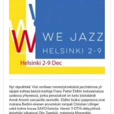
Nyt räpsähtää! Viisi omillaan menestyksekästä jazzhahmoa yli
rajojen kohtaa basisti-tuottaja Frans Petter Eldhin luotsaamassa
uudessa yhtyeessä, jonka perustukset on luotu loistobändi
Amok Amorin savuaville raunioille. Eldhin lisäksi poppoossa ovat
mukana Berliini-skenen arvostetuin rumpali Christian Lillinger
sekä kolme kovaa SAXO-fonistia: hienon Y-OTIS-debyyttinsä
äskettäin julkaissut Otis Sandsjö, mainiosta Moserobie-