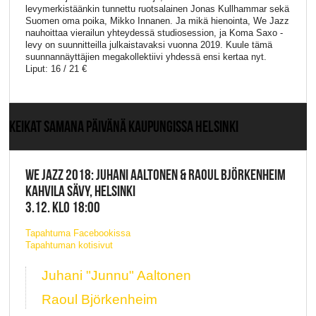
levymerkistäänkin tunnettu ruotsalainen Jonas Kullhammar sekä
Suomen oma poika, Mikko Innanen. Ja mikä hienointa, We Jazz
nauhoittaa vierailun yhteydessä studiosession, ja Koma Saxo -
levy on suunnitteilla julkaistavaksi vuonna 2019. Kuule tämä
suunnannäyttäjien megakollektiivi yhdessä ensi kertaa nyt.
Liput: 16 / 21 €
KEIKAT SAMANA PÄIVÄNÄ KAUPUNGISSA HELSINKI
WE JAZZ 2018: JUHANI AALTONEN & RAOUL BJÖRKENHEIM
KAHVILA SÄVY, HELSINKI
3.12. KLO 18:00
Tapahtuma Facebookissa
Tapahtuman kotisivut
Juhani "Junnu" Aaltonen
Raoul Björkenheim