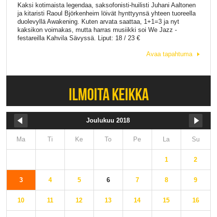
Kaksi kotimaista legendaa, saksofonisti-huilisti Juhani Aaltonen
ja kitaristi Raoul Björkenheim löivät hynttyynsä yhteen tuoreella
duolevyllä Awakening. Kuten arvata saattaa, 1+1=3 ja nyt
kaksikon voimakas, mutta harras musiikki soi We Jazz -
festareilla Kahvila Sävyssä. Liput: 18 / 23 €
Avaa tapahtuma
ILMOITA KEIKKA
Joulukuu 2018
Ma
Ti
Ke
To
Pe
La
Su
1
2
3
4
5
6
7
8
9
10
11
12
13
14
15
16