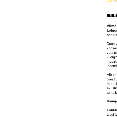
Osta l
ITALIAL
Viime 
Lohiso
sanoit
Duon v
konser
vuonna
Giorgi
musiik
legend
Albumi
Sandro
muotoi
akusti
tuntei
Kymij
Lohi-k
Liput 