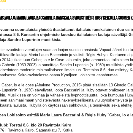
ippu
AISLAULAJA MARIA LAURA BACCARINI JA RANSKALAISVIULISTI RÉGIS HUBY KEIKOILLA SUOMEN 
vuonna suomalaista yleisöä ihastuttanut italialais-ranskalainen duo esi
itossa 8.6. Konsertin ohjelmisto koostuu italialaisen laulaja-säveltäjä G
taja Sandro Luporinin musiikista.
iimevuotisten vierailujen saaman laajan suosion ansiosta Vapaat äänet tuo 
ttilavoille laulaja Maria Laura Baccarinin ja viulisti Régis Hubyn. Kiertueen oh
 2014 julkaistuun Gaber, io e le Cose -albumiin, joka ammentaa italialaisen la
o Gaberin (1939-2003) ja sanoittaja Sandro Luporinin (s. 1930) musiikista yhdis
kiperinteen modernin minimalistiseen ilmaisuun. Torstaina 8.6. duo esiintyy K
aarisessa Kairo-ravintolassa osana Kymijoen Lohisoitto -tapahtumaa.
 Gaber, io e le cose (Abalone Production, 2015) pitää sisällään 13 Giorgio Ga
 Luporinin (s. 1930) sävellystä, jotka Baccarini ja Huby ottavat omikseen ja ta
hin. Musiikissa on voimaa ja vähäeleistä hypnoottisuutta, joka kumpuaa Huby
seen äänimaailmaan yhdistelevästä näkemyksellisestä viulutyöskentelystä ja
kkaasta laulusta. Hubyllä on käytössään sähköviulu ja tenoriviulu sekä efektej
oen Lohisoit
to esittää Maria Laura Baccarini & Régis Huby "Gaber, io e l
lubi: Torstai 8.6. klo 20 Ravintola Kairo
17€ | Ravintola Kairo, Satamakatu 7, Kotka