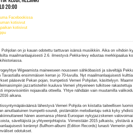
KLO 20:00
tuma Facebookissa
uman kotisivut
paikan kotisivut
ippu
i Pohjolan on jo kauan odotettu tarttuvan isänsä musiikkiin. Aika on vihdoin k
silta maailmanlaajuisesti 2.6. ilmestyvä
Pekka
-levy edustaa merkkipaalua k
kihistoriassa.
ogeyhtye Wigwamista maineeseen nousseen sähköbasisti ja säveltäjä Pekka
in Tavastialla ensimmäisen kerran jo 70-luvulla. Nyt maailmanlaajuisesti kulttia
ykset pääsevät Pekan pojan, trumpetisti Verneri Pohjolan, käsittelyyn. Maa
leimaisimpiin jazzartisteihin kuuluva Verneri yhtyeineen tulkitsee rakastettuja 
i improvisointiin nojaavalla otteella. Yhtye nähdään vain muutamilla valikoiduil
2016 aikana.
tissyntymäpäiväänsä lähestyvä Verneri Pohjola on kiistatta taiteellisen luomi
an ainutlaatuinen trumpetti-soundi, pistämätön melodiantaju sekä kyky yhdistä
akiinnuttaneet hänen asemansa yhtenä Euroopan nykyjazzskenen valovoima
ista, säveltäjistä ja yhtyeenjohtajista. Viimeistään 2015 julkaistu, ylistäviä a
anlaajuisesti kerännyt
Bullhorn
-albumi (Edition Records) lunasti Verneriin pi
nväliset odotukset.