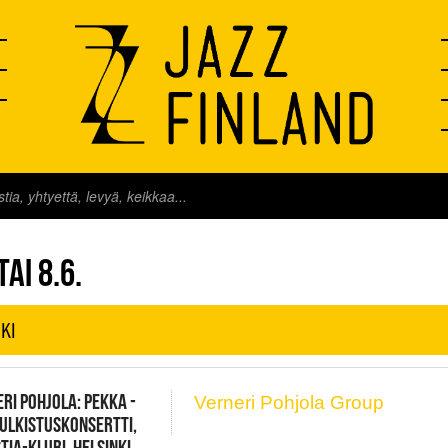
FINLAND LIVE
AI 8.6.
KI
RI POHJOLA: PEKKA -
Verneri Pohjola Group
ULKISTUSKONSERTTI,
TIA-KLUBI, HELSINKI