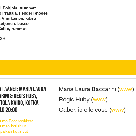
i Pohjola, trumpetti
 Prättälä, Fender Rhodes
Viinikainen, kitara
Lötjönen, basso
Kallio, rummut
23 €
T ÄÄNET: MARIA LAURA
Maria Laura Baccarini (
www
)
RINI & RÉGIS HUBY,
Régis Huby (
www
)
TOLA KAIRO, KOTKA
KLO 20:00
Gaber, io e le cose (
www
)
tuma Facebookissa
uman kotisivut
paikan kotisivut