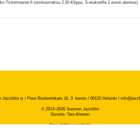
ko Ticketmaster.fi toimitusmaksu 2,50 €/lippu, S-etukortilla 2 euron alennus)
Jazzliitto ry / Pieni Roobertinkatu 16, 3. kerros / 00120 Helsinki /
info@jazzfi
© 2013–2026 Suomen Jazzliitto
Sivusto
:
Tero Ahonen
Saavutettavuusseloste