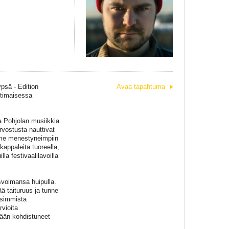
ypsä - Edition
Avaa tapahtuma
otimaisessa
 Pohjolan musiikkia
rvostusta nauttivat
mme menestyneimpiin
kappaleita tuoreella,
la festivaalilavoilla
svoimansa huipulla.
ä taituruus ja tunne
isimmista
rvioita
tkään kohdistuneet