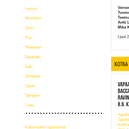
Verner
Loviisa
Tuomo
Teemu 
Nurmijärvi
Antti 
Mika 
Oulu
Liput 
Pori
Raasepori
Rajamäki
KOTKA
Salo
Seinäjoki
VAPAA
Sipoo
BACCA
Tampere
RAVIN
8.6. 
Turku
Tapah
Tapaht
Keikka
Katso kaikki tapahtumat