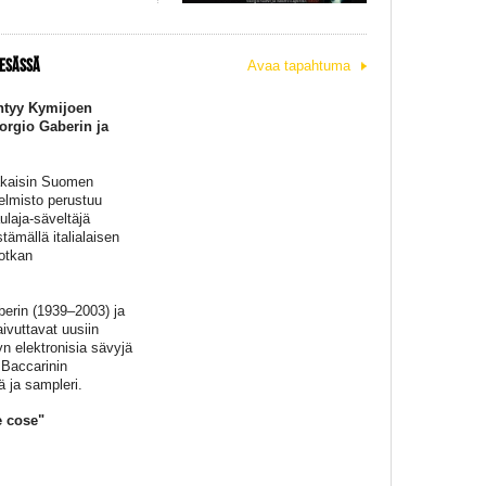
KESÄSSÄ
Avaa tapahtuma
intyy Kymijoen
iorgio Gaberin ja
takaisin Suomen
jelmisto perustuu
ulaja-säveltäjä
tämällä italialaisen
otkan
berin (1939–2003) ja
ivuttavat uusiin
n elektronisia sävyjä
 Baccarinin
ä ja sampleri.
e cose"