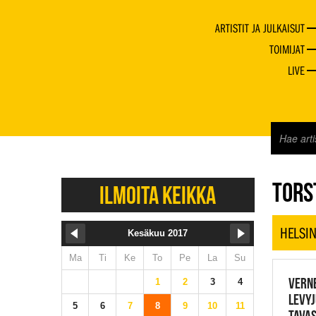
ARTISTIT JA JULKAISUT
TOIMIJAT
LIVE
JAZZ 
TORST
ILMOITA KEIKKA
HELSIN
Kesäkuu 2017
Ma
Ti
Ke
To
Pe
La
Su
VERNE
1
2
3
4
LEVYJ
5
6
7
8
9
10
11
TAVAS