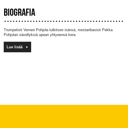
BIOGRAFIA
Trumpetisti Verneri Pohjola tulkitsee isänsä, mestaribasisti Pekka
Pohjolan sävellyksiä upean yhtyeensä kera.
Lue lisää