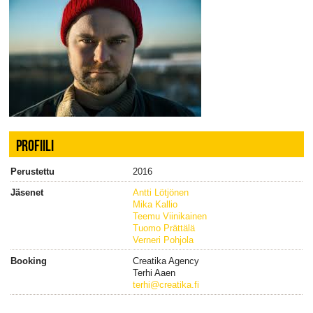
PROFIILI
Perustettu
2016
Jäsenet
Antti Lötjönen
Mika Kallio
Teemu Viinikainen
Tuomo Prättälä
Verneri Pohjola
Booking
Creatika Agency
Terhi Aaen
terhi@creatika.fi