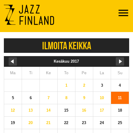
Menu
ILMOITA KEIKKA
Kesäkuu 2017
Ma
Ti
Ke
To
Pe
La
Su
1
2
3
4
5
6
7
8
9
10
11
12
13
14
15
16
17
18
19
20
21
22
23
24
25