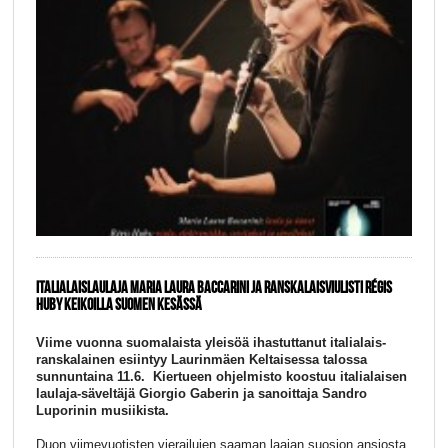
ITALIALAISLAULAJA MARIA LAURA BACCARINI JA RANSKALAISVIULISTI RÉGIS
HUBY KEIKOILLA SUOMEN KESÄSSÄ
Viime vuonna suomalaista yleisöä ihastuttanut italialais-
ranskalainen esiintyy Laurinmäen Keltaisessa talossa
sunnuntaina 11.6. Kiertueen ohjelmisto koostuu italialaisen
laulaja-säveltäjä Giorgio Gaberin ja sanoittaja Sandro
Luporinin musiikista.
Duon viimevuotisten vierailujen saaman laajan suosion ansiosta