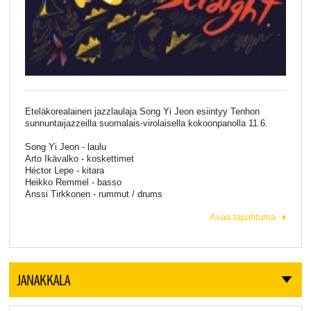
Eteläkorealainen jazzlaulaja Song Yi Jeon esiintyy Tenhon
sunnuntaijazzeilla suomalais-virolaisella kokoonpanolla 11.6.
Song Yi Jeon - laulu
Arto Ikävalko - koskettimet
Héctor Lepe - kitara
Heikko Remmel - basso
Anssi Tirkkonen - rummut / drums
Avaa tapahtuma
JANAKKALA