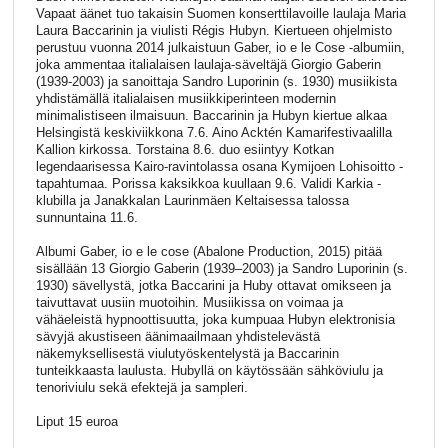
Vapaat äänet tuo takaisin Suomen konserttilavoille laulaja Maria
Laura Baccarinin ja viulisti Régis Hubyn. Kiertueen ohjelmisto
perustuu vuonna 2014 julkaistuun Gaber, io e le Cose -albumiin,
joka ammentaa italialaisen laulaja-säveltäjä Giorgio Gaberin
(1939-2003) ja sanoittaja Sandro Luporinin (s. 1930) musiikista
yhdistämäl
lä italialaisen musiikkiperinteen modernin
minimalistiseen ilmaisuun. Baccarinin ja Hubyn kiertue alkaa
Helsingistä keskiviikkona 7.6. Aino Acktén Kamarifestivaalilla
Kallion kirkossa. Torstaina 8.6. duo esiintyy Kotkan
legendaarisessa Kairo-ravintolassa osana Kymijoen Lohisoitto -
tapahtumaa. Porissa kaksikkoa kuullaan 9.6. Validi Karkia -
klubilla ja Janakkalan Laurinmäen Keltaisessa talossa
sunnuntaina 11.6.
Albumi Gaber, io e le cose (Abalone Production, 2015) pitää
sisällään 13 Giorgio Gaberin (1939–2003) ja Sandro Luporinin (s.
1930) sävellystä, jotka Baccarini ja Huby ottavat omikseen ja
taivuttavat uusiin muotoihin. Musiikissa on voimaa ja
vähäeleistä hypnoottisuutta, joka kumpuaa Hubyn elektronisia
sävyjä akustiseen äänimaailmaan yhdistelevästä
näkemyksellisestä viulutyöskentelystä ja Baccarinin
tunteikkaasta laulusta. Hubyllä on käytössään sähköviulu ja
tenoriviulu sekä efektejä ja sampleri.
Liput 15 euroa