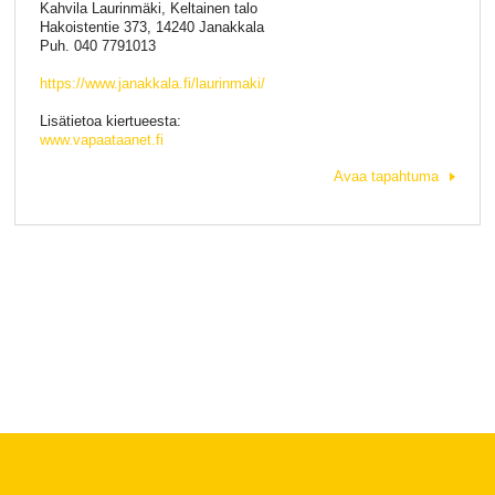
Kahvila Laurinmäki, Keltainen talo
Hakoistentie 373, 14240 Janakkala
Puh. 040 7791013
https://www.janakkala.fi/laurinmaki/
Lisätietoa kiertueesta:
www.vapaataanet.fi
Avaa tapahtuma