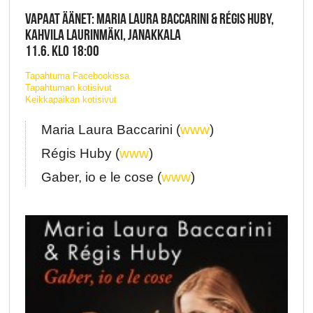
VAPAAT ÄÄNET: MARIA LAURA BACCARINI & RÉGIS HUBY,
KAHVILA LAURINMÄKI, JANAKKALA
11.6. KLO 18:00
Tapahtuma Facebookissa
Tapahtuman kotisivut
Keikkapaikan kotisivut
Maria Laura Baccarini (
www
)
Régis Huby (
www
)
Gaber, io e le cose (
www
)