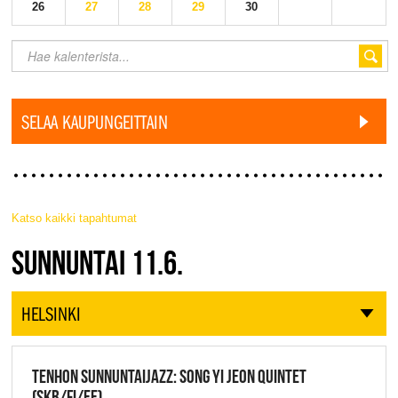
26
27
28
29
30
SELAA KAUPUNGEITTAIN
Katso kaikki tapahtumat
JAZZ FINLAND LIVE
SUNNUNTAI 11.6.
HELSINKI
TENHON SUNNUNTAIJAZZ: SONG YI JEON QUINTET
(SKR/FI/EE),