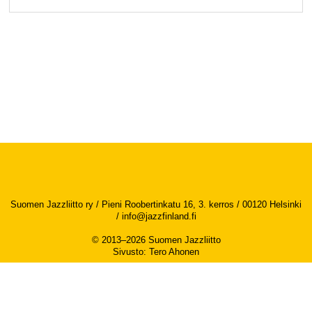
Suomen Jazzliitto ry / Pieni Roobertinkatu 16, 3. kerros / 00120 Helsinki
/
info@jazzfinland.fi
© 2013–2026 Suomen Jazzliitto
Sivusto
:
Tero Ahonen
Saavutettavuusseloste