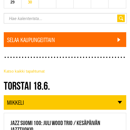
29
30
SELAA KAUPUNGEITTAIN
Katso kaikki tapahtumat
JAZZ FINLAND LIVE
TORSTAI 18.6.
MIKKELI
JAZZ SUOMI 100: JULI WOOD TRIO / KESÄPÄIVÄN
JAZZTUOKIO,