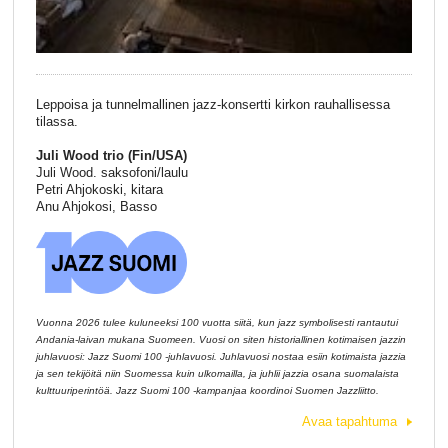
Leppoisa ja tunnelmallinen jazz-konsertti kirkon rauhallisessa
tilassa.
Juli Wood trio (Fin/USA)
Juli Wood. saksofoni/laulu
Petri Ahjokoski, kitara
Anu Ahjokosi, Basso
Vuonna 2026 tulee kuluneeksi 100 vuotta siitä, kun jazz symbolisesti rantautui
Andania-laivan mukana Suomeen. Vuosi on siten historiallinen kotimaisen jazzin
juhlavuosi: Jazz Suomi 100 -juhlavuosi. Juhlavuosi nostaa esiin kotimaista jazzia
ja sen tekijöitä niin Suomessa kuin ulkomailla, ja juhlii jazzia osana suomalaista
kulttuuriperintöä. Jazz Suomi 100 -kampanjaa koordinoi Suomen Jazzliitto.
Avaa tapahtuma