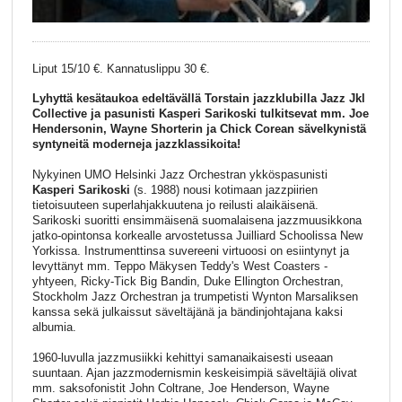
Liput 15/10 €. Kannatuslippu 30 €.
Lyhyttä kesätaukoa edeltävällä Torstain jazzklubilla Jazz Jkl
Collective ja pasunisti Kasperi Sarikoski tulkitsevat mm. Joe
Hendersonin, Wayne Shorterin ja Chick Corean sävelkynistä
syntyneitä moderneja jazzklassikoita!
Nykyinen UMO Helsinki Jazz Orchestran ykköspasunisti
Kasperi Sarikoski
(s. 1988) nousi kotimaan jazzpiirien
tietoisuuteen superlahjakkuutena jo reilusti alaikäisenä.
Sarikoski suoritti ensimmäisenä suomalaisena jazzmuusikkona
jatko-opintonsa korkealle arvostetussa Juilliard Schoolissa New
Yorkissa. Instrumenttinsa suvereeni virtuoosi on esiintynyt ja
levyttänyt mm. Teppo Mäkysen Teddy's West Coasters -
yhtyeen, Ricky-Tick Big Bandin, Duke Ellington Orchestran,
Stockholm Jazz Orchestran ja trumpetisti Wynton Marsaliksen
kanssa sekä julkaissut säveltäjänä ja bändinjohtajana kaksi
albumia.
1960-luvulla jazzmusiikki kehittyi samanaikaisesti useaan
suuntaan. Ajan jazzmodernismin keskeisimpiä säveltäjiä olivat
mm. saksofonistit John Coltrane, Joe Henderson, Wayne