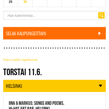
29
30
SELAA KAUPUNGEITTAIN
Katso kaikki tapahtumat
JAZZ FINLAND LIVE
TORSTAI 11.6.
HELSINKI
IINA & MARKUS: SONGS AND POEMS,
HI-HAT ART BAR, HELSINKI