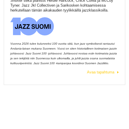
Shorter sekä pianistit Herbie Hancock, Chick Corea ja McCoy
Tyner. Jazz Jkl Collectiven ja Sarikosken kohtaamisessa
herkutellaan tämän aikakauden tyylikkäillä jazzklassikoilla.
Vuonna 2026 tulee kuluneeksi 100 vuotta siitä, kun jazz symbolisesti rantautui
Andania-laivan mukana Suomeen. Vuosi on siten historiallinen kotimaisen jazzin
juhlavuosi: Jazz Suomi 100 -juhlavuosi. Juhlavuosi nostaa esiin kotimaista jazzia
ja sen tekijöitä niin Suomessa kuin ulkomailla, ja juhlii jazzia osana suomalaista
kulttuuriperintöä. Jazz Suomi 100 -kampanjaa koordinoi Suomen Jazzliitto.
Avaa tapahtuma