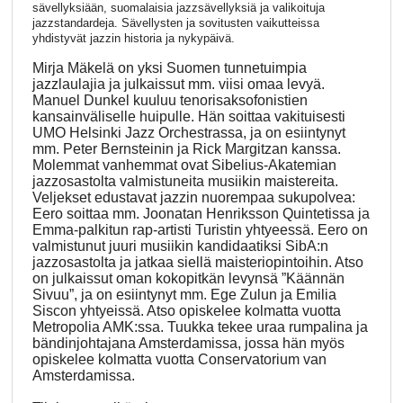
sävellyksiään, suomalaisia jazzsävellyksiä ja valikoituja
jazzstandardeja. Sävellysten ja sovitusten vaikutteissa
yhdistyvät jazzin historia ja nykypäivä.
Mirja Mäkelä on yksi Suomen tunnetuimpia
jazzlaulajia ja julkaissut mm. viisi omaa levyä.
Manuel Dunkel kuuluu tenorisaksofonistien
kansainväliselle huipulle. Hän soittaa vakituisesti
UMO Helsinki Jazz Orchestrassa, ja on esiintynyt
mm. Peter Bernsteinin ja Rick Margitzan kanssa.
Molemmat vanhemmat ovat Sibelius-Akatemian
jazzosastolta valmistuneita musiikin maistereita.
Veljekset edustavat jazzin nuorempaa sukupolvea:
Eero soittaa mm. Joonatan Henriksson Quintetissa ja
Emma-palkitun rap-artisti Turistin yhtyeessä. Eero on
valmistunut juuri musiikin kandidaatiksi SibA:n
jazzosastolta ja jatkaa siellä maisteriopintoihin. Atso
on julkaissut oman kokopitkän levynsä ”Käännän
Sivuu”, ja on esiintynyt mm. Ege Zulun ja Emilia
Siscon yhtyeissä. Atso opiskelee kolmatta vuotta
Metropolia AMK:ssa. Tuukka tekee uraa rumpalina ja
bändinjohtajana Amsterdamissa, jossa hän myös
opiskelee kolmatta vuotta Conservatorium van
Amsterdamissa.