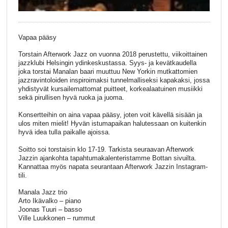
Vapaa pääsy
Torstain Afterwork Jazz on vuonna 2018 perustettu, viikoittainen
jazzklubi Helsingin ydinkeskustassa. Syys- ja kevätkaudella
joka torstai Manalan baari muuttuu New Yorkin mutkattomien
jazzravintoloiden inspiroimaksi tunnelmalliseksi kapakaksi, jossa
yhdistyvät kursailemattomat puitteet, korkealaatuinen musiikki
sekä pirullisen hyvä ruoka ja juoma.
Konsertteihin on aina vapaa pääsy, joten voit kävellä sisään ja
ulos miten mielit! Hyvän istumapaikan halutessaan on kuitenkin
hyvä idea tulla paikalle ajoissa.
Soitto soi torstaisin klo 17-19. Tarkista seuraavan Afterwork
Jazzin ajankohta tapahtumakalenteristamme Bottan sivuilta.
Kannattaa myös napata seurantaan Afterwork Jazzin Instagram-
tili.
Manala Jazz trio
Arto Ikävalko – piano
Joonas Tuuri – basso
Ville Luukkonen – rummut