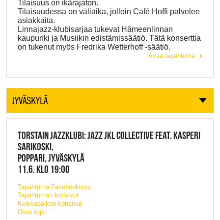
Tilaisuus on ikärajaton.
Tilaisuudessa on väliaika, jolloin Café Hoffi palvelee
asiakkaita.
Linnajazz-klubisarjaa tukevat Hämeenlinnan
kaupunki ja Musiikin edistämissäätiö. Tätä konserttia
on tukenut myös Fredrika Wetterhoff -säätiö.
Avaa tapahtuma
JYVÄSKYLÄ
TORSTAIN JAZZKLUBI: JAZZ JKL COLLECTIVE FEAT. KASPERI
SARIKOSKI,
POPPARI, JYVÄSKYLÄ
11.6. KLO 19:00
Tapahtuma Facebookissa
Tapahtuman kotisivut
Keikkapaikan kotisivut
Osta lippu