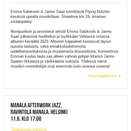
Emma Salokoski & Jarmo Saari rytmittävät Flying Dutchin
kesässä upealla musiikillaan. Showtime klo 19, ilmainen
sisäänpääsy.
Monipuoliset ja arvostetut artistit Emma Salokoski & Jarmo
Saari julkaisivat huolitellun ja tyylikkään Viileässä virrassa
albumin keväällä 2023. Albumin kappaleet koostuvat täysin
uusista lauluista, sekä ennakkoluulottomista
uudelleensovituksista ja muutamasta ikisuosikista. Konsertissa
Emman kuulas laulu saa alleen vahvan pohjan kitaristi Jarmo
Saaren rikkaasta ja värikkäästä soitosta. Yhdessä nämä
musiikin moniottelijat ovat enemmän kuin osiensa summa!
Avaa tapahtuma
MANALA AFTERWORK JAZZ,
RAVINTOLA MANALA, HELSINKI
11.6. KLO 17:00
Tapahtuman kotisivut