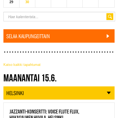
29
30
SELAA KAUPUNGEITTAIN
Katso kaikki tapahtumat
JAZZ FINLAND LIVE
MAANANTAI 15.6.
HELSINKI
JAZZANTI-KONSERTTI: VOICE FLUTE FLUX,
HAKASALMEN HUVILA, HELSINKI