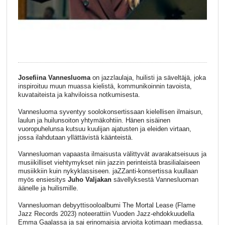
Josefiina Vannesluoma
on jazzlaulaja, huilisti ja säveltäjä, joka
inspiroituu muun muassa kielistä, kommunikoinnin tavoista,
kuvataiteista ja kahviloissa notkumisesta.
Vannesluoma syventyy soolokonsertissaan kielellisen ilmaisun,
laulun ja huilunsoiton yhtymäkohtiin. Hänen sisäinen
vuoropuhelunsa kutsuu kuulijan ajatusten ja eleiden virtaan,
jossa ilahdutaan yllättävistä käänteistä.
Vannesluoman vapaasta ilmaisusta välittyvät avarakatseisuus ja
musiikilliset viehtymykset niin jazzin perinteistä brasilialaiseen
musiikkiin kuin nykyklassiseen. jaZZanti-konsertissa kuullaan
myös ensiesitys
Juho Valjakan
sävellyksestä Vannesluoman
äänelle ja huilismille.
Vannesluoman debyyttisooloalbumi The Mortal Lease (Flame
Jazz Records 2023) noteerattiin Vuoden Jazz-ehdokkuudella
Emma Gaalassa ja sai erinomaisia arvioita kotimaan mediassa.