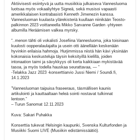
Aktiivisesti esiintyvä ja uutta musiikkia julkaiseva Vannesluoma
luotsaa myös vokaaliyhtye Signeä, sekä musisoi vapaasti
amerikkalaisen kontrabasisti Kenneth Jimenezin kanssa.
Vannesluoman kuulasta ylärekisteriä kuullaan niinikään Teosto-
palkinnon 2023 voittaneella Mikko Sarvanne Garden -yhtyeen
albumilla Heräämisen valkea myrsky.
“..menon tähti oli vokalisti Josefiina Vannesluoma, joka toisinaan
kuulosti oopperalaulajalta ja usein otti äänellään keskenään
hyvinkin erilaisia hahmoja. Hurjimmissa niistä hän kävi yksinään
kokonaisia keskusteluja täysin keksityillä kielillä, joiden
intonaation taimi ja sävykkyys oli kerta kaikkiaan mykistävää
tasoa, ja myös todella hauskaa seurattavaa, — ”
-Telakka Jazz 2023 -konserttiarvio Jussi Niemi / Soundi.fi,
14.1.2023
”Vannesluoman taipuisa fraseeraus, täsmällisen kaunis
artikulointi ja kauttaaltaan heleä sointi nostavat tulkinnat
lentoon.”
– Turun Sanomat 12.11.2023
Kuva: Sakari Puhakka
Konserttia tukevat Helsingin kaupunki, Svenska Kulturfonden ja
Musiikki Suomi LIVE (Musiikin edistämissäätiö).