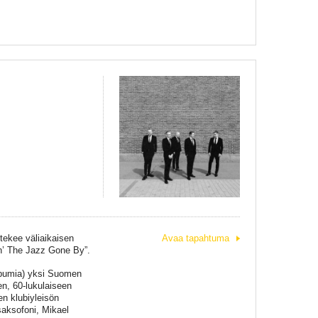
tekee väliaikaisen
Avaa tapahtuma
in’ The Jazz Gone By”.
lbumia) yksi Suomen
en, 60-lukulaiseen
en klubiyleisön
saksofoni, Mikael