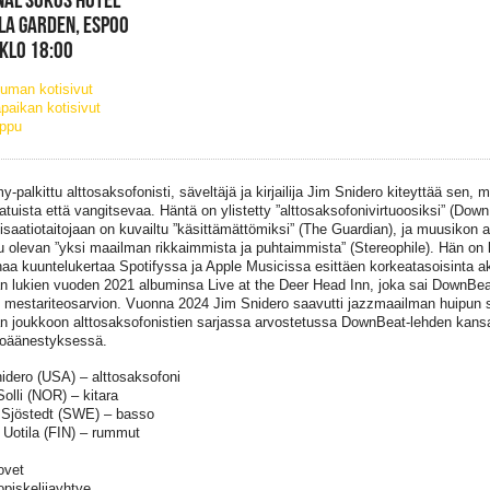
LA GARDEN, ESPOO
 KLO 18:00
uman kotisivut
paikan kotisivut
ippu
-palkittu alttosaksofonisti, säveltäjä ja kirjailija Jim Snidero kiteyttää sen, 
aatuista että vangitsevaa. Häntä on ylistetty ”alttosaksofonivirtuoosiksi” (Dow
isaatiotaitojaan on kuvailtu ”käsittämättömiksi” (The Guardian), ja muusikon a
u olevan ”yksi maailman rikkaimmista ja puhtaimmista” (Stereophile). Hän on 
naa kuuntelukertaa Spotifyssa ja Apple Musicissa esittäen korkeatasoisinta ak
 lukien vuoden 2021 albuminsa Live at the Deer Head Inn, joka sai DownBea
 mestariteosarvion. Vuonna 2024 Jim Snidero saavutti jazzmaailman huipun si
n joukkoon alttosaksofonistien sarjassa arvostetussa DownBeat-lehden kans
kkoäänestyksessä.
idero (USA) – alttosaksofoni
Solli (NOR) – kitara
 Sjöstedt (SWE) – basso
 Uotila (FIN) – rummut
ovet
opiskelijayhtye