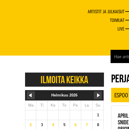
ARTISTIT JA JULKAISUT
TOIMIJAT
LIVE
JAZZ 
PERJA
ILMOITA KEIKKA
ESPOO
Helmikuu 2026
Ma
Ti
Ke
To
Pe
La
Su
APRIL
1
SNIDE
2
3
4
5
6
7
8
ORIGI