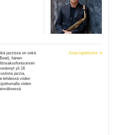
mikä jazzissa on sekä
Avaa tapahtuma
nBeat), hänen
lttosaksofonisoinnin
kerännyt yli 16
ustista jazzia,
t-lehdessä viiden
joittumalla viiden
ainvälisessä