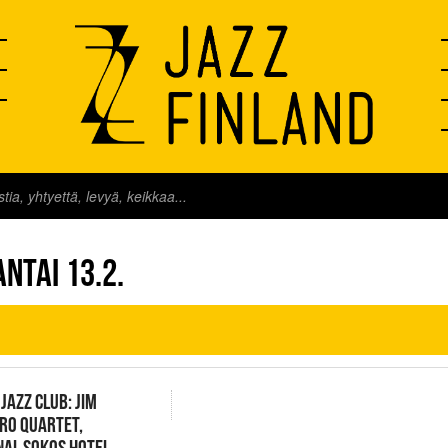
FINLAND LIVE
NTAI 13.2.
 JAZZ CLUB: JIM
RO QUARTET,
NAL SOKOS HOTEL