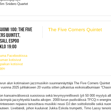
Jim Snidero Quartet
SUOMI 100: THE FIVE
The Five Corners Quintet
RS QUINTET,
SALI, ESPOO
 KLO 19:00
tuma Facebookissa
uman kotisivut
paikan kotisivut
ippu
uvun alun kotimaisen jazzmusiikin suunnannäyttäjä The Five Corners Quintet 
 vuonna 2025 juhliakseen 20 vuotta sitten julkaistua esikoisalbumiaan ”Chas
on kansainvälisessä suosiossa sekä levymyynnillisesti (yli 50 000 myytyä a
tävimpiä jazzyhtyeitä kautta aikojen. 2000-luvun puolivälissä TFCQ:n energin
rinteeseen nojaava tanssittava musiikki nousi DJ:den soittolistoille sekä nuor
suuteen. Livebändi, johon kuuluivat Jukka Eskola trumpetti, Timo Lassy tenori