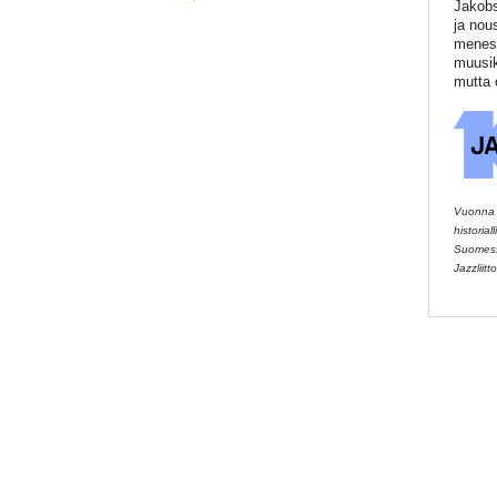
Jakobs
ja nou
menest
muusik
mutta 
Vuonna 2
historia
Suomessa
Jazzliitto