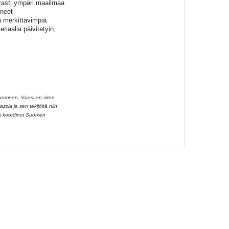
rasti ympäri maailmaa
oneet
 merkittävimpiä
riaalia päivitetyin,
Suomeen. Vuosi on siten
zzia ja sen tekijöitä niin
aa koordinoi Suomen