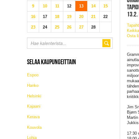
TAPIO
9
10
11
12
13
14
15
13.2.
16
17
18
19
20
21
22
Tapaht
23
24
25
26
27
28
Keikka
Osta l
Grammy
ainutl
SELAA KAUPUNGEITTAIN
improv
sanott
Espoo
miljoo
mukaan
Hanko
tähden
parhaa
Helsinki
kriiti
Kajaani
Jim Sn
Bjørn 
Kerava
Martin
Jukkis
Kouvola
17:30 
Lohja
18:00 