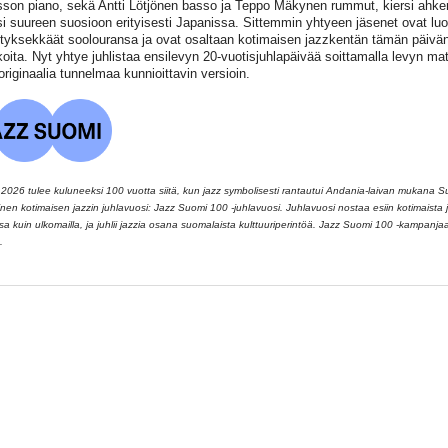
son piano, sekä Antti Lötjönen basso ja Teppo Mäkynen rummut, kiersi ahke
si suureen suosioon erityisesti Japanissa. Sittemmin yhtyeen jäsenet ovat lu
yksekkäät soolouransa ja ovat osaltaan kotimaisen jazzkentän tämän päivän
oita. Nyt yhtye juhlistaa ensilevyn 20-vuotisjuhlapäivää soittamalla levyn mate
originaalia tunnelmaa kunnioittavin versioin.
026 tulee kuluneeksi 100 vuotta siitä, kun jazz symbolisesti rantautui Andania-laivan mukana 
llinen kotimaisen jazzin juhlavuosi: Jazz Suomi 100 -juhlavuosi. Juhlavuosi nostaa esiin kotimaista ja
 kuin ulkomailla, ja juhlii jazzia osana suomalaista kulttuuriperintöä. Jazz Suomi 100 -kampanj
.