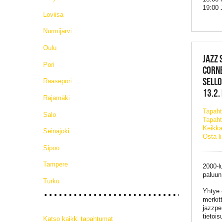
19:00 
Loviisa
Nurmijärvi
Oulu
JAZZ 
Pori
CORNE
SELLO
Raasepori
13.2.
Rajamäki
Tapah
Salo
Tapaht
Keikka
Seinäjoki
Osta l
Sipoo
Tampere
2000-l
paluun
Turku
Yhtye 
merkit
jazzpe
tietoi
Katso kaikki tapahtumat