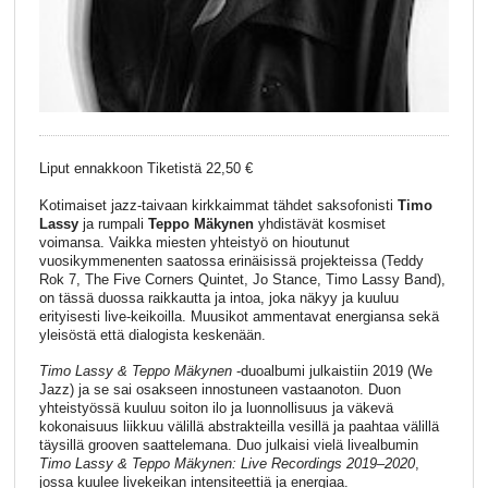
Liput ennakkoon Tiketistä 22,50 €
Kotimaiset jazz-taivaan kirkkaimmat tähdet saksofonisti
Timo
Lassy
ja rumpali
Teppo Mäkynen
yhdistävät kosmiset
voimansa. Vaikka miesten yhteistyö on hioutunut
vuosikymmenenten saatossa erinäisissä projekteissa (Teddy
Rok 7, The Five Corners Quintet, Jo Stance, Timo Lassy Band),
on tässä duossa raikkautta ja intoa, joka näkyy ja kuuluu
erityisesti live-keikoilla. Muusikot ammentavat energiansa sekä
yleisöstä että dialogista keskenään.
Timo Lassy & Teppo Mäkynen
-duoalbumi julkaistiin 2019 (We
Jazz) ja se sai osakseen innostuneen vastaanoton. Duon
yhteistyössä kuuluu soiton ilo ja luonnollisuus ja väkevä
kokonaisuus liikkuu välillä abstrakteilla vesillä ja paahtaa välillä
täysillä grooven saattelemana. Duo julkaisi vielä livealbumin
Timo Lassy & Teppo Mäkynen: Live Recordings 2019–2020
,
jossa kuulee livekeikan intensiteettiä ja energiaa.