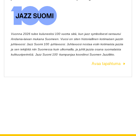
Vuonna 2026 tulee kuluneeksi 100 vuotta siitä, kun jazz symbolisesti rantautui
Andania-laivan mukana Suomeen. Vuosi on siten historiallinen kotimaisen jazzin
juhlavuosi: Jazz Suomi 100 -juhlavuosi. Juhlavuosi nostaa esiin kotimaista jazzia
ja sen tekijöitä niin Suomessa kuin ulkomailla, ja juhlii jazzia osana suomalaista
kulttuuriperintöä. Jazz Suomi 100 -kampanjaa koordinoi Suomen Jazzliitto.
Avaa tapahtuma