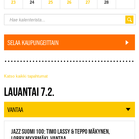
23
24
25
26
27
28
SELAA KAUPUNGEITTAIN
Katso kaikki tapahtumat
JAZZ FINLAND LIVE
LAUANTAI 7.2.
VANTAA
JAZZ SUOMI 100: TIMO LASSY & TEPPO MÄKYNEN,
LOBBY MYYRMÄKI, VANTAA