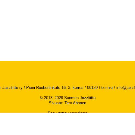
Jazzliitto ry / Pieni Roobertinkatu 16, 3. kerros / 00120 Helsinki /
info@jazzfi
© 2013–2026 Suomen Jazzliitto
Sivusto
:
Tero Ahonen
Saavutettavuusseloste