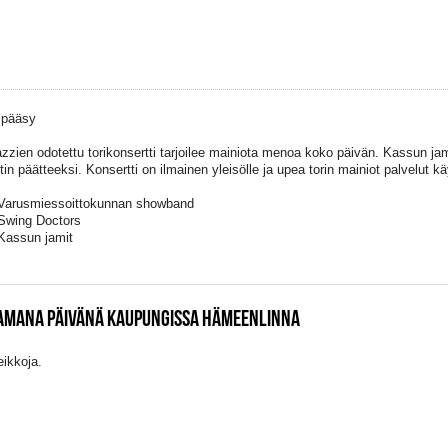
 pääsy
azzien odotettu torikonsertti tarjoilee mainiota menoa koko päivän. Kassun jam
tin päätteeksi. Konsertti on ilmainen yleisölle ja upea torin mainiot palvelut k
Varusmiessoittokunnan showband
Swing Doctors
Kassun jamit
SAMANA PÄIVÄNÄ KAUPUNGISSA HÄMEENLINNA
eikkoja.