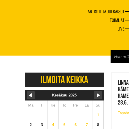
ARTISTIT JA JULKAISUT
TOIMIJAT
LIVE
JAZZ 
ILMOITA KEIKKA
LINNA
HÄMEE
HÄME
Kesäkuu 2025
28.6.
Ma
Ti
Ke
To
Pe
La
Su
Tapaht
1
2
3
4
5
6
7
8