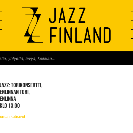
FINLAND LIVE
JAZZ: TORIKONSERTTI,
NLINNAN TORI,
ENLINNA
 KLO 13:00
uman kotisivut