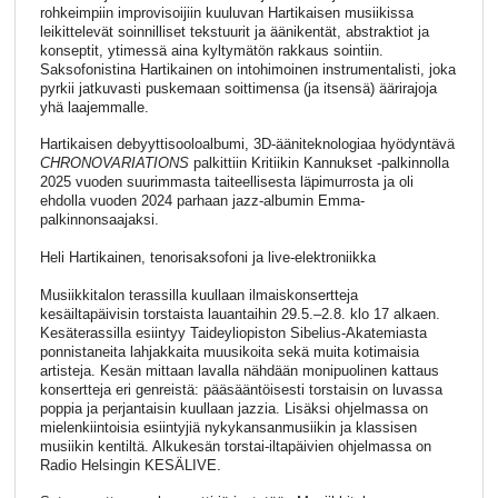
rohkeimpiin improvisoijiin kuuluvan Hartikaisen musiikissa
leikittelevät soinnilliset tekstuurit ja äänikentät, abstraktiot ja
konseptit, ytimessä aina kyltymätön rakkaus sointiin.
Saksofonistina Hartikainen on intohimoinen instrumentalisti, joka
pyrkii jatkuvasti puskemaan soittimensa (ja itsensä) äärirajoja
yhä laajemmalle.
Hartikaisen debyyttisooloalbumi, 3D-ääniteknologiaa hyödyntävä
CHRONOVARIATIONS
palkittiin Kritiikin Kannukset -palkinnolla
2025 vuoden suurimmasta taiteellisesta läpimurrosta ja oli
ehdolla vuoden 2024 parhaan jazz-albumin Emma-
palkinnonsaajaksi.
Heli Hartikainen, tenorisaksofoni ja live-elektroniikka
Musiikkitalon terassilla kuullaan ilmaiskonsertteja
kesäiltapäivisin torstaista lauantaihin 29.5.–2.8. klo 17 alkaen.
Kesäterassilla esiintyy Taideyliopiston Sibelius-Akatemiasta
ponnistaneita lahjakkaita muusikoita sekä muita kotimaisia
artisteja. Kesän mittaan lavalla nähdään monipuolinen kattaus
konsertteja eri genreistä: pääsääntöisesti torstaisin on luvassa
poppia ja perjantaisin kuullaan jazzia. Lisäksi ohjelmassa on
mielenkiintoisia esiintyjiä nykykansanmusiikin ja klassisen
musiikin kentiltä. Alkukesän torstai-iltapäivien ohjelmassa on
Radio Helsingin KESÄLIVE.