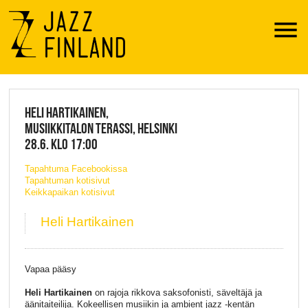
Menu
JAZZ FINLAND LIVE
HELI HARTIKAINEN,
MUSIIKKITALON TERASSI, HELSINKI
28.6. KLO 17:00
Tapahtuma Facebookissa
Tapahtuman kotisivut
Keikkapaikan kotisivut
Heli Hartikainen
Vapaa pääsy
Heli Hartikainen
on rajoja rikkova saksofonisti, säveltäjä ja
äänitaiteilija. Kokeellisen musiikin ja ambient jazz -kentän