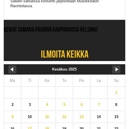
Sateen sattuessa konsertti järjestetään Musiikkitalon
Ravintolassa.
KEIKAT SAMANA PÄIVÄNÄ KAUPUNGISSA HELSINKI
Ei muita keikkoja.
ILMOITA KEIKKA
Kesäkuu 2025
Ma
Ti
Ke
To
Pe
La
Su
1
2
3
4
5
6
7
8
9
10
11
12
13
14
15
16
17
18
19
20
21
22