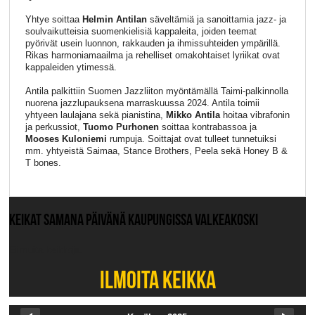
Yhtye soittaa
Helmin Antilan
säveltämiä ja sanoittamia jazz- ja
soulvaikutteisia suomenkielisiä kappaleita, joiden teemat
pyörivät usein luonnon, rakkauden ja ihmissuhteiden ympärillä.
Rikas harmoniamaailma ja rehelliset omakohtaiset lyriikat ovat
kappaleiden ytimessä.
Antila palkittiin Suomen Jazzliiton myöntämällä Taimi-palkinnolla
nuorena jazzlupauksena marraskuussa 2024. Antila toimii
yhtyeen laulajana sekä pianistina,
Mikko Antila
hoitaa vibrafonin
ja perkussiot,
Tuomo Purhonen
soittaa kontrabassoa ja
Mooses Kuloniemi
rumpuja. Soittajat ovat tulleet tunnetuiksi
mm. yhtyeistä Saimaa, Stance Brothers, Peela sekä Honey B &
T bones.
KEIKAT SAMANA PÄIVÄNÄ KAUPUNGISSA VALKEAKOSKI
Ei muita keikkoja.
ILMOITA KEIKKA