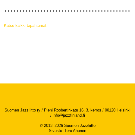
Katso kaikki tapahtumat
Suomen Jazzliitto ry / Pieni Roobertinkatu 16, 3. kerros / 00120 Helsinki
/
info@jazzfinland.fi
© 2013–2026 Suomen Jazzliitto
Sivusto
:
Tero Ahonen