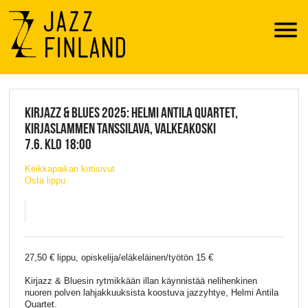
Menu
JAZZ FINLAND LIVE
KIRJAZZ & BLUES 2025: HELMI ANTILA QUARTET,
KIRJASLAMMEN TANSSILAVA, VALKEAKOSKI
7.6. KLO 18:00
Keikkapaikan kotisivut
Osta lippu
27,50 € lippu, opiskelija/eläkeläinen/työtön 15 €
Kirjazz & Bluesin rytmikkään illan käynnistää nelihenkinen
nuoren polven lahjakkuuksista koostuva jazzyhtye, Helmi Antila
Quartet.