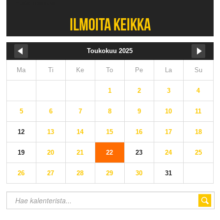
Ei muita keikkoja.
ILMOITA KEIKKA
Toukokuu 2025
Ma
Ti
Ke
To
Pe
La
Su
1
2
3
4
5
6
7
8
9
10
11
12
13
14
15
16
17
18
19
20
21
22
23
24
25
26
27
28
29
30
31