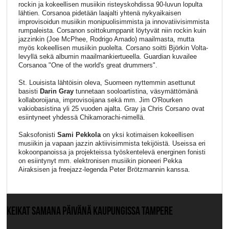
rockin ja kokeellisen musiikin risteyskohdissa 90-luvun lopulta
lähtien. Corsanoa pidetään laajalti yhtenä nykyaikaisen
improvisoidun musiikin monipuolisimmista ja innovatiivisimmista
rumpaleista. Corsanon soittokumppanit löytyvät niin rockin kuin
jazzinkin (Joe McPhee, Rodrigo Amado) maailmasta, mutta
myös kokeellisen musiikin puolelta. Corsano soitti Björkin Volta-
levyllä sekä albumin maailmankiertueella. Guardian kuvailee
Corsanoa "One of the world's great drummers".
St. Louisista lähtöisin oleva, Suomeen nyttemmin asettunut
basisti
Darin Gray
tunnetaan sooloartistina, väsymättömänä
kollaboroijana, improvisoijana sekä mm. Jim O'Rourken
vakiobasistina yli 25 vuoden ajalta. Gray ja Chris Corsano ovat
esiintyneet yhdessä Chikamorachi-nimellä.
Saksofonisti
Sami Pekkola
on yksi kotimaisen kokeellisen
musiikin ja vapaan jazzin aktiivisimmista tekijöistä. Useissa eri
kokoonpanoissa ja projekteissa työskentelevä energinen fonisti
on esiintynyt mm. elektronisen musiikin pioneeri Pekka
Airaksisen ja freejazz-legenda Peter Brötzmannin kanssa.
KEIKAT SAMANA PÄIVÄNÄ KAUPUNGISSA TAMPERE