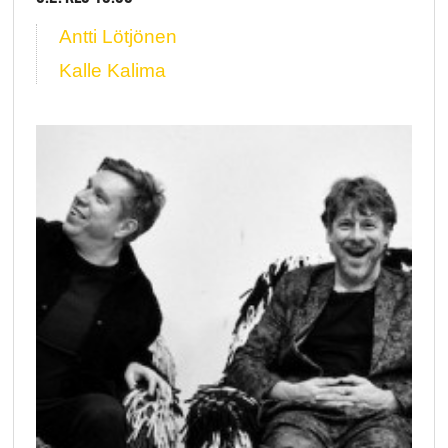
Antti Lötjönen
Kalle Kalima