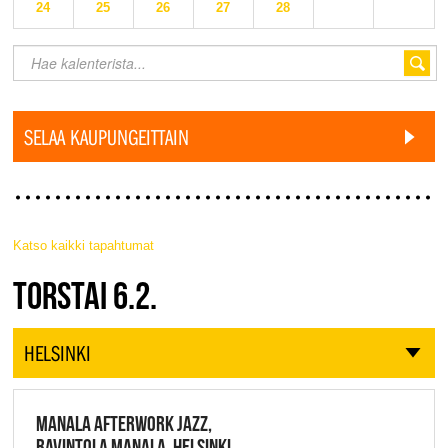
24
25
26
27
28
SELAA KAUPUNGEITTAIN
Katso kaikki tapahtumat
JAZZ FINLAND LIVE
TORSTAI 6.2.
HELSINKI
MANALA AFTERWORK JAZZ,
RAVINTOLA MANALA, HELSINKI