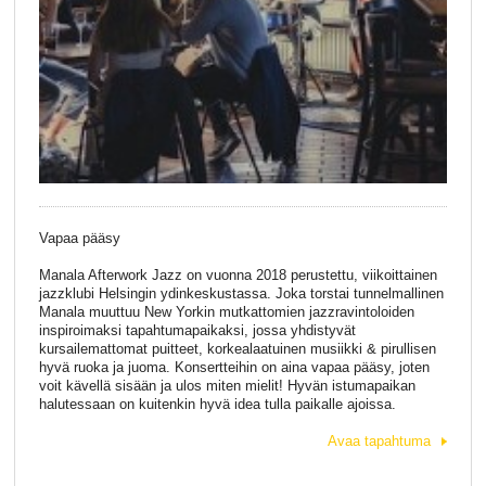
Vapaa pääsy
Manala Afterwork Jazz on vuonna 2018 perustettu, viikoittainen
jazzklubi Helsingin ydinkeskustassa. Joka torstai tunnelmallinen
Manala muuttuu New Yorkin mutkattomien jazzravintoloiden
inspiroimaksi tapahtumapaikaksi, jossa yhdistyvät
kursailemattomat puitteet, korkealaatuinen musiikki & pirullisen
hyvä ruoka ja juoma. Konsertteihin on aina vapaa pääsy, joten
voit kävellä sisään ja ulos miten mielit! Hyvän istumapaikan
halutessaan on kuitenkin hyvä idea tulla paikalle ajoissa.
Avaa tapahtuma