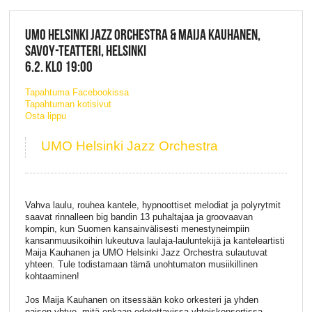
UMO HELSINKI JAZZ ORCHESTRA & MAIJA KAUHANEN,
SAVOY-TEATTERI, HELSINKI
6.2. KLO 19:00
Tapahtuma Facebookissa
Tapahtuman kotisivut
Osta lippu
UMO Helsinki Jazz Orchestra
Vahva laulu, rouhea kantele, hypnoottiset melodiat ja polyrytmit
saavat rinnalleen big bandin 13 puhaltajaa ja groovaavan
kompin, kun Suomen kansainvälisesti menestyneimpiin
kansanmuusikoihin lukeutuva laulaja-lauluntekijä ja kanteleartisti
Maija Kauhanen ja UMO Helsinki Jazz Orchestra sulautuvat
yhteen. Tule todistamaan tämä unohtumaton musiikillinen
kohtaaminen!
Jos Maija Kauhanen on itsessään koko orkesteri ja yhden
naisen yhtye, mitä onkaan odotettavissa yhteiskonsertissa