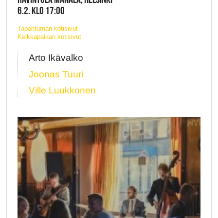
6.2. KLO 17:00
Tapahtuman kotisivut
Keikkapaikan kotisivut
Arto Ikävalko
Joonas Tuuri
Ville Luukkonen