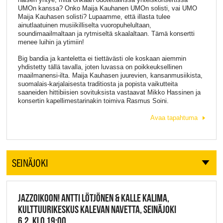
UMOn kanssa? Onko Maija Kauhanen UMOn solisti, vai UMO
Maija Kauhasen solisti? Lupaamme, että illasta tulee
ainutlaatuinen musiikilliselta vuoropuhelultaan,
soundimaailmaltaan ja rytmiseltä skaalaltaan. Tämä konsertti
menee luihin ja ytimiin!
Big bandia ja kanteletta ei tiettävästi ole koskaan aiemmin
yhdistetty tällä tavalla, joten luvassa on poikkeuksellinen
maailmanensi-ilta. Maija Kauhasen juurevien, kansanmusiikista,
suomalais-karjalaisesta traditiosta ja popista vaikutteita
saaneiden hittibiisien sovituksista vastaavat Mikko Hassinen ja
konsertin kapellimestarinakin toimiva Rasmus Soini.
Avaa tapahtuma
SEINÄJOKI
JAZZOIKOON! ANTTI LÖTJÖNEN & KALLE KALIMA,
KULTTUURIKESKUS KALEVAN NAVETTA, SEINÄJOKI
6.2. KLO 19:00