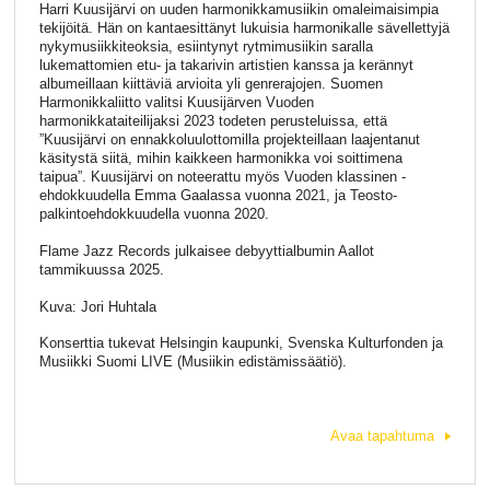
Harri Kuusijärvi on uuden harmonikkamusiikin omaleimaisimpia
tekijöitä. Hän on kantaesittänyt lukuisia harmonikalle sävellettyjä
nykymusiikkiteoksia, esiintynyt rytmimusiikin saralla
lukemattomien etu- ja takarivin artistien kanssa ja kerännyt
albumeillaan kiittäviä arvioita yli genrerajojen. Suomen
Harmonikkaliitto valitsi Kuusijärven Vuoden
harmonikkataiteilijaksi 2023 todeten perusteluissa, että
”Kuusijärvi on ennakkoluulottomilla projekteillaan laajentanut
käsitystä siitä, mihin kaikkeen harmonikka voi soittimena
taipua”. Kuusijärvi on noteerattu myös Vuoden klassinen -
ehdokkuudella Emma Gaalassa vuonna 2021, ja Teosto-
palkintoehdokkuudella vuonna 2020.
Flame Jazz Records julkaisee debyyttialbumin Aallot
tammikuussa 2025.
Kuva: Jori Huhtala
Konserttia tukevat Helsingin kaupunki, Svenska Kulturfonden ja
Musiikki Suomi LIVE (Musiikin edistämissäätiö).
Avaa tapahtuma