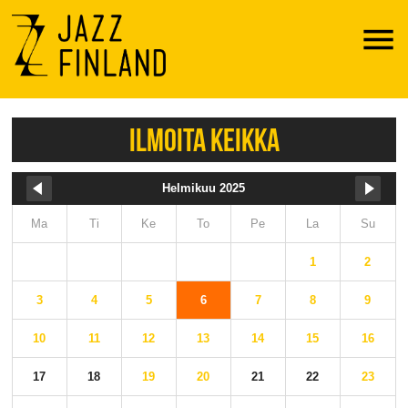
Menu
ILMOITA KEIKKA
Helmikuu 2025
Ma
Ti
Ke
To
Pe
La
Su
1
2
3
4
5
6
7
8
9
10
11
12
13
14
15
16
17
18
19
20
21
22
23