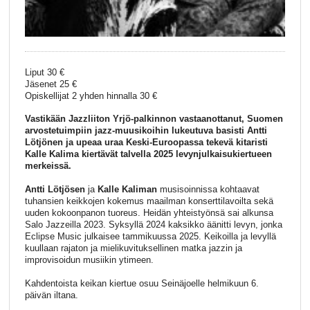
Liput 30 €
Jäsenet 25 €
Opiskellijat 2 yhden hinnalla 30 €
Vastikään Jazzliiton Yrjö-palkinnon vastaanottanut, Suomen
arvostetuimpiin jazz-muusikoihin lukeutuva basisti Antti
Lötjönen ja upeaa uraa Keski-Euroopassa tekevä kitaristi
Kalle Kalima kiertävät talvella 2025 levynjulkaisukiertueen
merkeissä.
Antti Lötjösen
ja
Kalle Kaliman
musisoinnissa kohtaavat
tuhansien keikkojen kokemus maailman konserttilavoilta sekä
uuden kokoonpanon tuoreus. Heidän yhteistyönsä sai alkunsa
Salo Jazzeilla 2023. Syksyllä 2024 kaksikko äänitti levyn, jonka
Eclipse Music julkaisee tammikuussa 2025. Keikoilla ja levyllä
kuullaan rajaton ja mielikuvituksellinen matka jazzin ja
improvisoidun musiikin ytimeen.
Kahdentoista keikan kiertue osuu Seinäjoelle helmikuun 6.
päivän iltana.