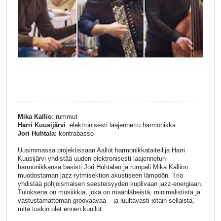
Mika Kallio
: rummut
Harri Kuusijärvi
: elektronisesti laajennettu harmonikka
Jori Huhtala
: kontrabasso
Uusimmassa projektissaan Aallot harmonikkataiteilija Harri
Kuusijärvi yhdistää uuden elektronisesti laajennetun
harmonikkansa basisti Jori Huhtalan ja rumpali Mika Kallion
muodostaman jazz-rytmisektion akustiseen lämpöön. Trio
yhdistää pohjoismaisen seesteisyyden kuplivaan jazz-energiaan.
Tuloksena on musiikkia, joka on maanläheistä, minimalistista ja
vastustamattoman groovaavaa – ja luultavasti jotain sellaista,
mitä tuskin olet ennen kuullut.