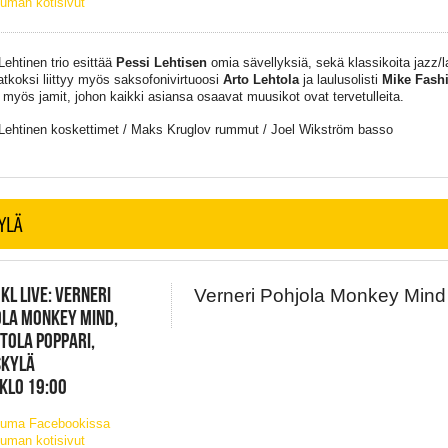
uman kotisivut
Lehtinen trio esittää
Pessi Lehtisen
omia sävellyksiä, sekä klassikoita jazz/l
jatkoksi liittyy myös saksofonivirtuoosi
Arto Lehtola
ja laulusolisti
Mike Fash
 myös jamit, johon kaikki asiansa osaavat muusikot ovat tervetulleita.
Lehtinen koskettimet / Maks Kruglov rummut / Joel Wikström basso
YLÄ
JKL LIVE: VERNERI
Verneri Pohjola Monkey Mind
LA MONKEY MIND,
TOLA POPPARI,
SKYLÄ
 KLO 19:00
tuma Facebookissa
uman kotisivut