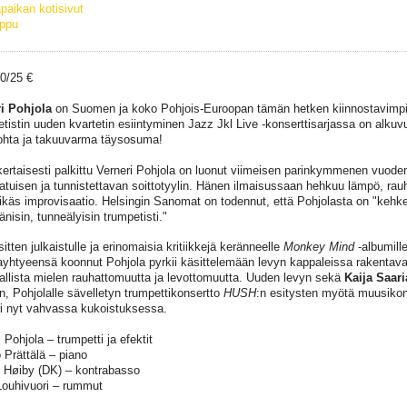
paikan kotisivut
ippu
30/25 €
i Pohjola
on Suomen ja koko Pohjois-Euroopan tämän hetken kiinnostavimpia
tistin uuden kvartetin esiintyminen Jazz Jkl Live -konserttisarjassa on alku
hta ja takuuvarma täysosuma!
ertaisesti palkittu Verneri Pohjola on luonut viimeisen parinkymmenen vuode
aatuisen ja tunnistettavan soittotyylin. Hänen ilmaisussaan hehkuu lämpö, ra
eikäs improvisaatio. Helsingin Sanomat on todennut, että Pohjolasta on "keh
nisin, tunneälyisin trumpetisti."
itten julkaistulle ja erinomaisia kritiikkejä keränneelle
Monkey Mind
-albumille
yhtyeensä koonnut Pohjola pyrkii käsittelemään levyn kappaleissa rakentavasti
mallista mielen rauhattomuutta ja levottomuutta. Uuden levyn sekä
Kaija Saar
n, Pohjolalle sävelletyn trumpettikonsertto
HUSH
:n esitysten myötä muusikon 
ri nyt vahvassa kukoistuksessa.
 Pohjola – trumpetti ja efektit
Prättälä – piano
 Høiby (DK) – kontrabasso
Louhivuori – rummut