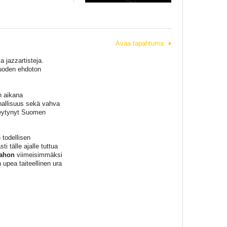
Avaa tapahtuma
 jazzartisteja.
vuoden ehdoton
n aikana
uhallisuus sekä vahva
keytynyt Suomen
 todellisen
 tälle ajalle tuttua
iahon
viimeisimmäksi
upea taiteellinen ura