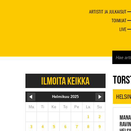
ARTISTIT JA JULKAISUT
TOIMIJAT
LIVE
JAZZ 
TORST
ILMOITA KEIKKA
HELSIN
Helmikuu 2025
Ma
Ti
Ke
To
Pe
La
Su
MANA
1
2
RAVI
3
4
5
6
7
8
9
HELSI