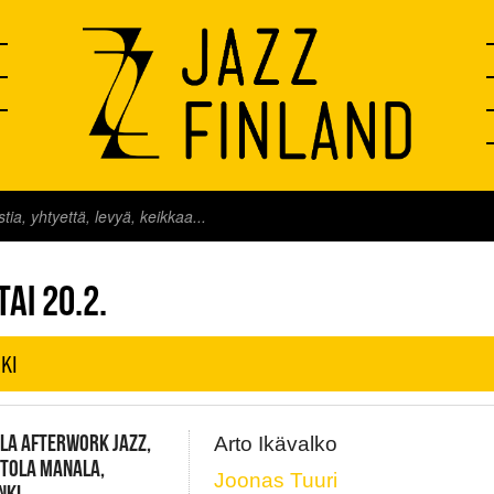
FINLAND LIVE
AI 20.2.
KI
LA AFTERWORK JAZZ,
Arto Ikävalko
NTOLA MANALA,
Joonas Tuuri
NKI