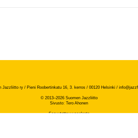
Jazzliitto ry / Pieni Roobertinkatu 16, 3. kerros / 00120 Helsinki /
info@jazzfi
© 2013–2026 Suomen Jazzliitto
Sivusto
:
Tero Ahonen
Saavutettavuusseloste