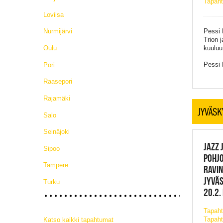
Tapaht
Loviisa
Pessi 
Nurmijärvi
Trion 
kuuluu
Oulu
Pessi 
Pori
Raasepori
Rajamäki
JYVÄSK
Salo
Seinäjoki
JAZZ 
Sipoo
POHJO
Tampere
RAVIN
JYVÄ
Turku
20.2.
Tapah
Tapaht
Katso kaikki tapahtumat