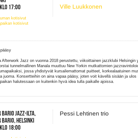
 KLO 17:00
Ville Luukkonen
uman kotisivut
paikan kotisivut
 pääsy
 Afterwork Jazz on vuonna 2018 perustettu, viikoittainen jazzklubi Helsingin
orstai tunnelmallinen Manala muuttuu New Yorkin mutkattomien jazzravintoloi
umapaikaksi, jossa yhdistyvät kursailemattomat puitteet, korkealaatuinen musi
ja juoma. Konsertteihin on aina vapaa pääsy, joten voit kävellä sisään ja ulos
paikan halutessaan on kuitenkin hyvä idea tulla paikalle ajoissa.
 BARIO JAZZ-ILTA,
Pessi Lehtinen trio
 BARIO, HELSINKI
 KLO 18:00