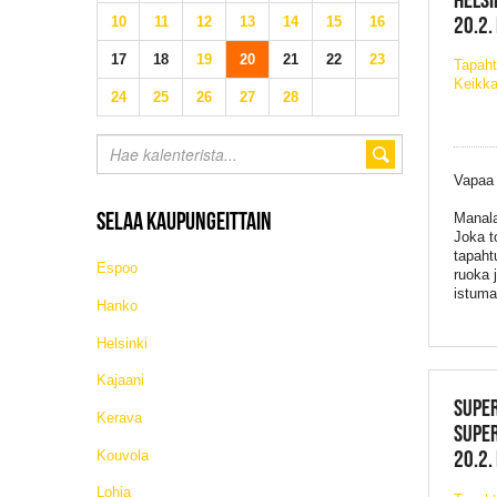
20.2.
10
11
12
13
14
15
16
17
18
19
20
21
22
23
Tapaht
Keikka
24
25
26
27
28
Vapaa
SELAA KAUPUNGEITTAIN
Manala
Joka t
tapaht
Espoo
ruoka 
istuma
Hanko
Helsinki
Kajaani
SUPER
Kerava
SUPER
20.2.
Kouvola
Lohja