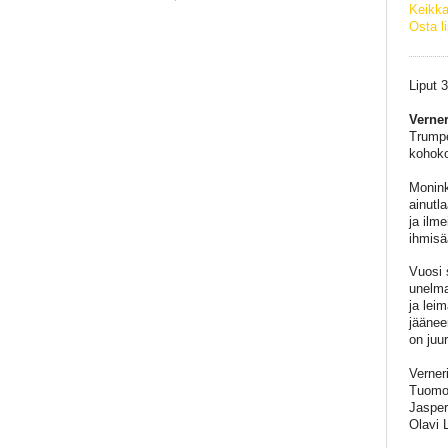
Keikka
Osta l
Liput 
Verner
Trumpe
kohoko
Monink
ainutl
ja ilm
ihmisää
Vuosi s
unelma
ja lei
jäänee
on juu
Verneri
Tuomo 
Jasper
Olavi 