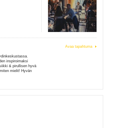
Avaa tapahtuma
 ydinkeskustassa.
den inspiroimaksi
ikki & pirullisen hyvä
 miten mielit! Hyvän