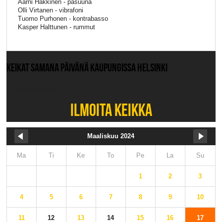
Aarni Häkkinen - pasuuna
Olli Virtanen - vibrafoni
Tuomo Purhonen - kontrabasso
Kasper Halttunen - rummut
KEIKAT SAMANA PÄIVÄNÄ KAUPUNGISSA HELSINKI
Ei muita keikkoja.
ILMOITA KEIKKA
Maaliskuu 2024
Ma
Ti
Ke
To
Pe
La
Su
1
2
3
4
5
6
7
8
9
10
11
12
13
14
15
16
17