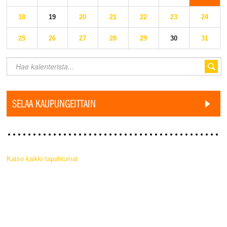
18
19
20
21
22
23
24
25
26
27
28
29
30
31
SELAA KAUPUNGEITTAIN
Katso kaikki tapahtumat