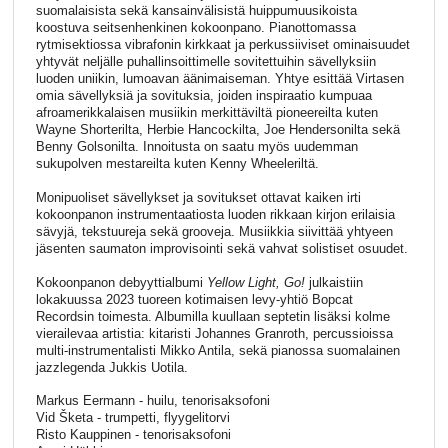
suomalaisista sekä kansainvälisistä huippumuusikoista
koostuva seitsenhenkinen kokoonpano. Pianottomassa
rytmisektiossa vibrafonin kirkkaat ja perkussiiviset ominaisuudet
yhtyvät neljälle puhallinsoittimelle sovitettuihin sävellyksiin
luoden uniikin, lumoavan äänimaiseman. Yhtye esittää Virtasen
omia sävellyksiä ja sovituksia, joiden inspiraatio kumpuaa
afroamerikkalaisen musiikin merkittäviltä pioneereilta kuten
Wayne Shorterilta, Herbie Hancockilta, Joe Hendersonilta sekä
Benny Golsonilta. Innoitusta on saatu myös uudemman
sukupolven mestareilta kuten Kenny Wheeleriltä.
Monipuoliset sävellykset ja sovitukset ottavat kaiken irti
kokoonpanon instrumentaatiosta luoden rikkaan kirjon erilaisia
sävyjä, tekstuureja sekä grooveja. Musiikkia siivittää yhtyeen
jäsenten saumaton improvisointi sekä vahvat solistiset osuudet.
Kokoonpanon debyyttialbumi
Yellow Light, Go!
julkaistiin
lokakuussa 2023 tuoreen kotimaisen levy-yhtiö Bopcat
Recordsin toimesta. Albumilla kuullaan septetin lisäksi kolme
vierailevaa artistia: kitaristi Johannes Granroth, percussioissa
multi-instrumentalisti Mikko Antila, sekä pianossa suomalainen
jazzlegenda Jukkis Uotila.
Markus Eermann - huilu, tenorisaksofoni
Vid Šketa - trumpetti, flyygelitorvi
Risto Kauppinen - tenorisaksofoni