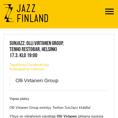
Menu
JAZZ FINLAND LIVE
SUNJAZZ: OLLI VIRTANEN GROUP,
TENHO RESTOBAR, HELSINKI
17.3. KLO 19:00
Tapahtuma Facebookissa
Keikkapaikan kotisivut
Olli Virtanen Group
Vapaa pääsy
Olli Virtanen Group esiintyy Tenhon SunJazz klubilla!
Yhtye on vibrafonisti-säveltäjä
Olli Virtasen
johtama nuorista