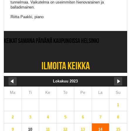
tunnelmaa. Vaikutelma on useimmiten hienovarainen ja
balladimainen.
Riitta Paakki, piano
KEIKAT SAMANA PÄIVÄNÄ KAUPUNGISSA HELSINKI
Ei muita keikkoja.
ILMOITA KEIKKA
Lokakuu 2023
Ma
Ti
Ke
To
Pe
La
Su
1
2
3
4
5
6
7
8
9
10
11
12
13
14
15