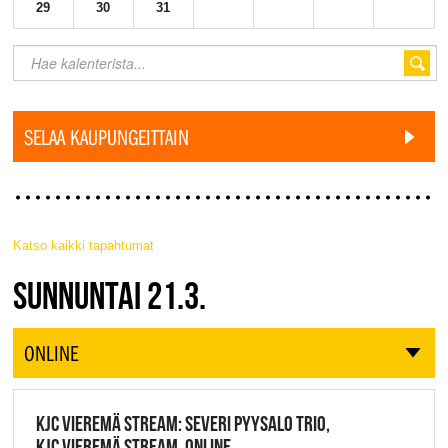
29
30
31
SELAA KAUPUNGEITTAIN
Katso kaikki tapahtumat
JAZZ FINLAND LIVE
SUNNUNTAI 21.3.
ONLINE
KJC VIEREMÄ STREAM: SEVERI PYYSALO TRIO,
KJC VIEREMÄ STREAM, ONLINE