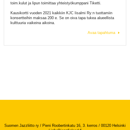
toim.kulut ja lipun toimittaa yhteistyökumppani Tiketti.
Kausikortti vuoden 2021 kaikkiin KJC Iisalmi Ry:n tuottamiin
konsertteihin maksaa 200 e. Se on oiva tapa tukea alueellista
kulttuuria vaikeina aikoina.
Avaa tapahtuma
Suomen Jazzliitto ry / Pieni Roobertinkatu 16, 3. kerros / 00120 Helsinki