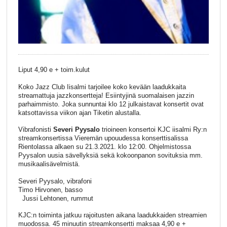
Liput 4,90 e + toim.kulut
Koko Jazz Club Iisalmi tarjoilee koko kevään laadukkaita
streamattuja jazzkonsertteja! Esiintyjinä suomalaisen jazzin
parhaimmisto. Joka sunnuntai klo 12 julkaistavat konsertit ovat
katsottavissa viikon ajan Tiketin alustalla.
Vibrafonisti
Severi Pyysalo
trioineen konsertoi KJC iisalmi Ry:n
streamkonsertissa Vieremän upouudessa konserttisalissa
Rientolassa alkaen su 21.3.2021. klo 12:00. Ohjelmistossa
Pyysalon uusia sävellyksiä sekä kokoonpanon sovituksia mm.
musikaalisävelmistä.
Severi Pyysalo, vibrafoni
Timo Hirvonen, basso
Jussi Lehtonen, rummut
KJC:n toiminta jatkuu rajoitusten aikana laadukkaiden streamien
muodossa. 45 minuutin streamkonsertti maksaa 4,90 e +