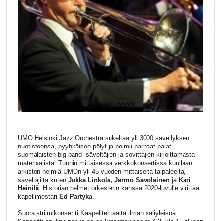
UMO Helsinki Jazz Orchestra sukeltaa yli 3000 sävellyksen
nuotistoonsa, pyyhkäisee pölyt ja poimii parhaat palat
suomalaisten big band -säveltäjien ja sovittajien kirjoittamasta
materiaalista. Tunnin mittaisessa verkkokonsertissa kuullaan
arkiston helmiä UMOn yli 45 vuoden mittaiselta taipaleelta,
säveltäjiltä kuten
Jukka Linkola, Jarmo Savolainen
ja
Kari
Heinilä
. Historian helmet orkesterin kanssa 2020-luvulle virittää
kapellimestari
Ed Partyka
.
Suora striimikonsertti Kaapelitehtaalta ilman saliyleisöä.