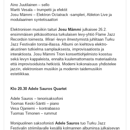
Aino Juutilainen – sello
Martti Vesala – trumpetti ja efektit
Josu Mämmi – Elektron Octatrack -sampleri, Ableton Live ja
modulaarinen syntetisaattori
Elektronisen musiikin taituri
Josu Mämmi
julkaisee 26.2.
ensimmäisen pitkäsoittonsa turkulaisen levy-yhtiö Flame Jazz
Recordsin toimesta.
Mirari
-levyn ilmestymistä juhlitaan Turku
Jazz Festivalin torstai-illassa. Albumi on kiehtova elektro-
akustinen tutkielma samplauksesta, improvisaatiosta ja
interaktiosta. Josu Mämmi Trion konserttiohjelmisto koostuu
sekä levyn kappaleista, ennalta kuulemattomasta materiaalista
että improvisoiduista hetkistä. Moderni kokonaisuus yhdistelee
jazzin, elektronisen musiikin ja modernin taidemusiikin
estetiikkaa.
Klo 20.30 Adele Sauros Quartet
Adele Sauros – tenorisaksofoni
Toomas Keski-Säntti – piano
Vesa Ojaniemi – kontrabasso
Tuomas Timonen – rummut
Monipuolinen saksofonisti
Adele Sauros
tuo Turku Jazz
Festivalin striimilavalle kesällä kolmannen albuminsa julkaisevan