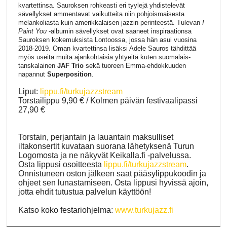
kvartettinsa. Sauroksen rohkeasti eri tyylejä yhdistelevät
sävellykset ammentavat vaikutteita niin pohjoismaisesta
melankoliasta kuin amerikkalaisen jazzin perinteestä. Tulevan
I
Paint You
-albumin sävellykset ovat saaneet inspiraationsa
Sauroksen kokemuksista Lontoossa, jossa hän asui vuosina
2018-2019. Oman kvartettinsa lisäksi Adele Sauros tähdittää
myös useita muita ajankohtaisia yhtyeitä kuten suomalais-
tanskalainen
JAF Trio
sekä tuoreen Emma-ehdokkuuden
napannut
Superposition
.
Liput:
lippu.fi/turkujazzstream
Torstailippu 9,90 € / Kolmen päivän festivaalipassi
27,90 €
Torstain, perjantain ja lauantain maksulliset
iltakonsertit kuvataan suorana lähetyksenä Turun
Logomosta ja ne näkyvät Keikalla.fi -palvelussa.
Osta lippusi osoitteesta
lippu.fi/turkujazzstream
.
Onnistuneen oston jälkeen saat pääsylippukoodin ja
ohjeet sen lunastamiseen. Osta lippusi hyvissä ajoin,
jotta ehdit tutustua palvelun käyttöön!
Katso koko festariohjelma:
www.turkujazz.fi