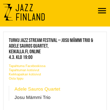
Menu
JAZZ FINLAND LIVE
TURKU JAZZ STREAM FESTIVAL – JOSU MÄMMI TRIO &
ADELE SAUROS QUARTET,
KEIKALLA.FI, ONLINE
4.3. KLO 19:00
Tapahtuma Facebookissa
Tapahtuman kotisivut
Keikkapaikan kotisivut
Osta lippu
Adele Sauros Quartet
Josu Mämmi Trio