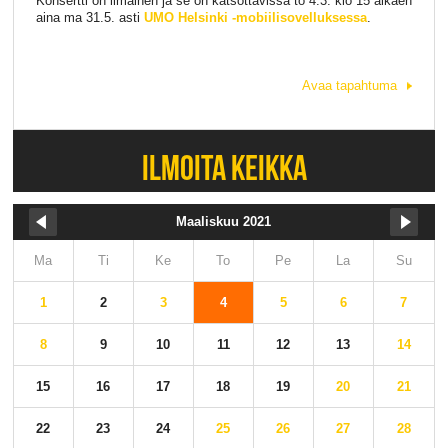
Konsertti on ilmainen ja se on katsottavissa to 4.3. klo 15 alkaen
aina ma 31.5. asti
UMO Helsinki -mobiilisovelluksessa
.
Avaa tapahtuma
ILMOITA KEIKKA
Maaliskuu 2021
Ma
Ti
Ke
To
Pe
La
Su
1
2
3
4
5
6
7
8
9
10
11
12
13
14
15
16
17
18
19
20
21
22
23
24
25
26
27
28