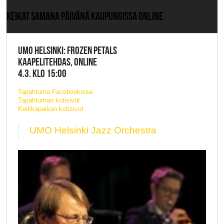
KEIKAT SAMANA PÄIVÄNÄ KAUPUNGISSA ONLINE
UMO HELSINKI: FROZEN PETALS
KAAPELITEHDAS, ONLINE
4.3. KLO 15:00
Tapahtuma Facebookissa
Tapahtuman kotisivut
Keikkapaikan kotisivut
UMO Helsinki Jazz Orchestra