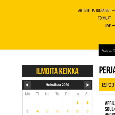
ARTISTIT JA JULKAISUT
TOIMIJAT
LIVE
JAZZ 
PERJA
ILMOITA KEIKKA
ESPOO
Helmikuu 2020
Ma
Ti
Ke
To
Pe
La
Su
APRIL
1
2
SOUL/
3
4
5
6
7
8
9
AVORY