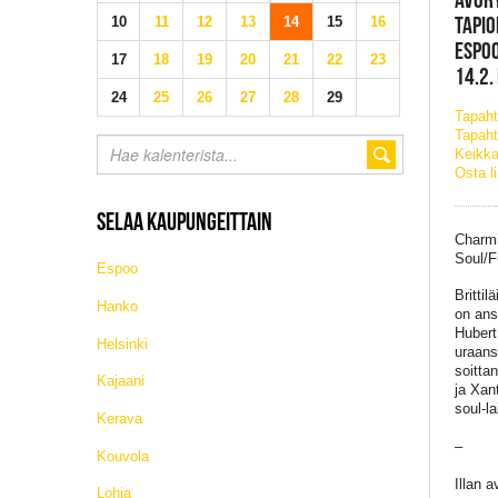
TAPIO
10
11
12
13
14
15
16
ESPO
17
18
19
20
21
22
23
14.2.
24
25
26
27
28
29
Tapah
Tapaht
Keikka
Osta l
SELAA KAUPUNGEITTAIN
Charmi
Soul/F
Espoo
Brittil
Hanko
on ans
Hubert
Helsinki
uraans
soitta
Kajaani
ja Xan
soul-la
Kerava
–
Kouvola
Illan 
Lohja