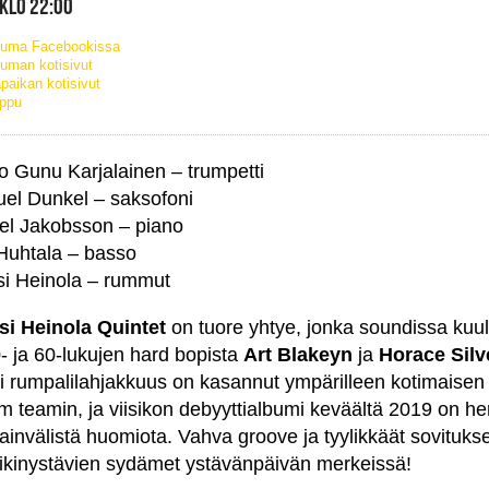
 KLO 22:00
tuma Facebookissa
uman kotisivut
paikan kotisivut
ippu
o Gunu Karjalainen – trumpetti
el Dunkel – saksofoni
el Jakobsson – piano
 Huhtala – basso
si Heinola – rummut
si Heinola Quintet
on tuore yhtye, jonka soundissa kuul
- ja 60-lukujen hard bopista
Art Blakeyn
ja
Horace Silv
i rumpalilahjakkuus on kasannut ympärilleen kotimaisen
m teamin, ja viisikon debyyttialbumi keväältä 2019 on her
invälistä huomiota. Vahva groove ja tyylikkäät sovitukset
ikinystävien sydämet ystävänpäivän merkeissä!