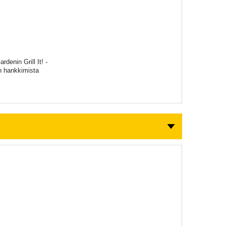
denin Grill It! -
un hankkimista