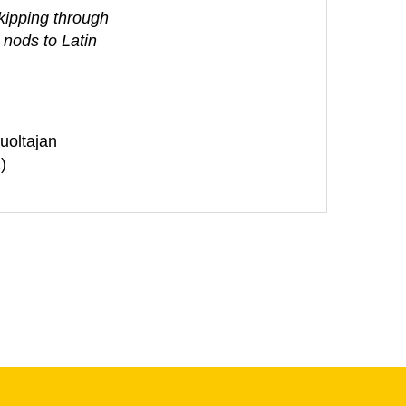
skipping through
 nods to Latin
huoltajan
)