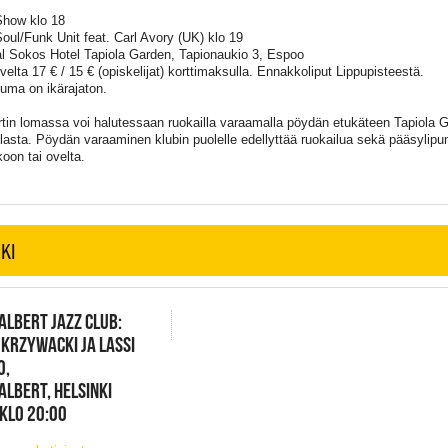
Show klo 18
oul/Funk Unit feat. Carl Avory (UK) klo 19
al Sokos Hotel Tapiola Garden, Tapionaukio 3, Espoo
velta 17 € / 15 € (opiskelijat) korttimaksulla. Ennakkoliput Lippupisteestä.
uma on ikärajaton.
tin lomassa voi halutessaan ruokailla varaamalla pöydän etukäteen Tapiola Gar
olasta. Pöydän varaaminen klubin puolelle edellyttää ruokailua sekä pääsylip
oon tai ovelta.
KI
ALBERT JAZZ CLUB:
 KRZYWACKI JA LASSI
O,
ALBERT, HELSINKI
 KLO 20:00