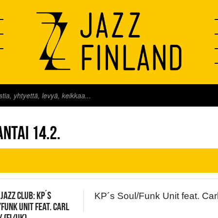
FINLAND LIVE
NTAI 14.2.
 JAZZ CLUB: KP´S
KP´s Soul/Funk Unit feat. Car
FUNK UNIT FEAT. CARL
 (FI/UK),