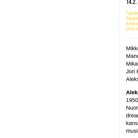
14.2.
Tapah
Tapaht
Keikka
Osta l
Mikk
Manu
Mika
Jori
Alek
Alek
1950
Nuor
drea
kansa
musi