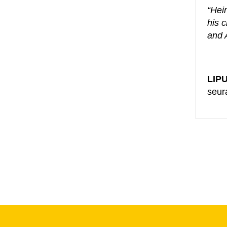
“Hein
his c
and A
LIP
seura