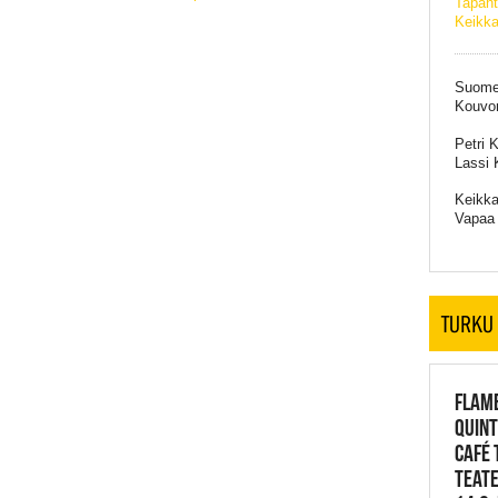
Tapaht
Keikka
Suomen
Kouvon
Petri 
Lassi 
Keikka
Vapaa 
TURKU
FLAME
QUINT
CAFÉ 
TEATE