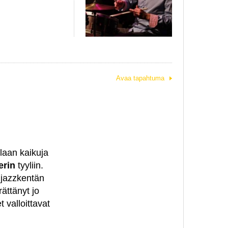
Avaa tapahtuma
laan kaikuja
erin
tyyliin.
 jazzkentän
ättänyt jo
 valloittavat