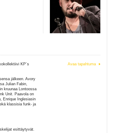
okollektiivi KP´s
Avaa tapahtuma
oisensa jälkeen. Avory
sa Julian Fabin,
din kruunaa Lontoossa
nk Unit. Paavola on
Enrique Inglesiasin
kä klassisia funk- ja
kelijat esittäytyvät.