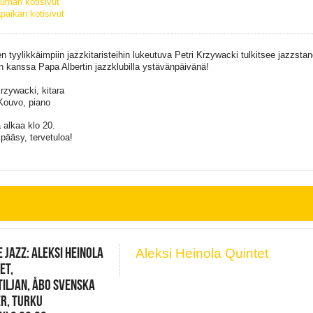
uman kotisivut
paikan kotisivut
 tyylikkäimpiin jazzkitaristeihin lukeutuva Petri Krzywacki tulkitsee jazzstan
 kanssa Papa Albertin jazzklubilla ystävänpäivänä!
Krzywacki, kitara
Kouvo, piano
 alkaa klo 20.
pääsy, tervetuloa!
 JAZZ: ALEKSI HEINOLA
Aleksi Heinola Quintet
ET,
TILJAN, ÅBO SVENSKA
R, TURKU