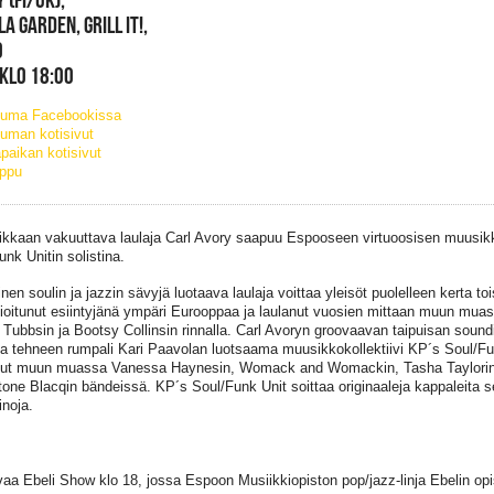
LA GARDEN, GRILL IT!,
O
 KLO 18:00
tuma Facebookissa
uman kotisivut
paikan kotisivut
ippu
kkaan vakuuttava laulaja Carl Avory saapuu Espooseen virtuoosisen muusikk
unk Unitin solistina.
äinen soulin ja jazzin sävyjä luotaava laulaja voittaa yleisöt puolelleen kerta t
ioitunut esiintyjänä ympäri Eurooppaa ja laulanut vuosien mittaan muun muas
 Tubbsin ja Bootsy Collinsin rinnalla. Carl Avoryn groovaavan taipuisan soun
a tehneen rumpali Kari Paavolan luotsaama muusikkokollektiivi KP´s Soul/Fu
nut muun muassa Vanessa Haynesin, Womack and Womackin, Tasha Taylorin, 
tone Blacqin bändeissä. KP´s Soul/Funk Unit soittaa originaaleja kappaleita se
inoja.
avaa Ebeli Show klo 18, jossa Espoon Musiikkiopiston pop/jazz-linja Ebelin opis