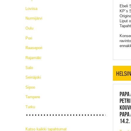
Ebeli 
Loviisa
KP´s S
Origin
Nurmijärvi
Liput o
Tapaht
Oulu
Konser
Pori
ravint
ennakk
Raasepori
Rajamäki
Salo
HELSIN
Seinäjoki
Sipoo
PAPA 
Tampere
PETRI
KOUV
Turku
PAPA 
14.2.
Katso kaikki tapahtumat