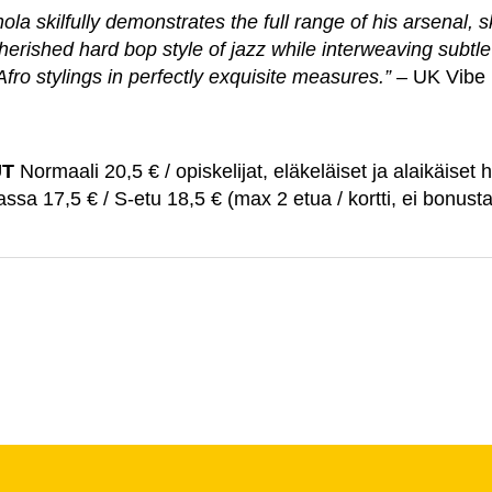
ola skilfully demonstrates the full range of his arsenal, 
herished hard bop style of jazz while interweaving subtle
fro stylings in perfectly exquisite measures.”
– UK Vibe
UT
Normaali 20,5 € / opiskelijat, eläkeläiset ja alaikäiset 
ssa 17,5 € / S-etu 18,5 € (max 2 etua / kortti, ei bonusta