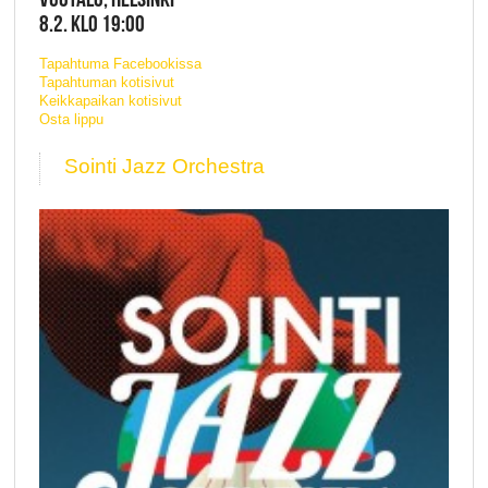
8.2. KLO 19:00
Tapahtuma Facebookissa
Tapahtuman kotisivut
Keikkapaikan kotisivut
Osta lippu
Sointi Jazz Orchestra