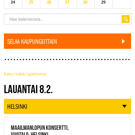
24
25
26
27
28
29
SELAA KAUPUNGEITTAIN
Katso kaikki tapahtumat
JAZZ FINLAND LIVE
LAUANTAI 8.2.
HELSINKI
MAAILMANLOPUN KONSERTTI,
VUOTALO, HELSINKI