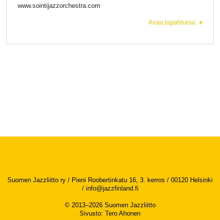
www.sointijazzorchestra.com
Avaa tapahtuma
Suomen Jazzliitto ry / Pieni Roobertinkatu 16, 3. kerros / 00120 Helsinki
/
info@jazzfinland.fi
© 2013–2026 Suomen Jazzliitto
Sivusto
:
Tero Ahonen