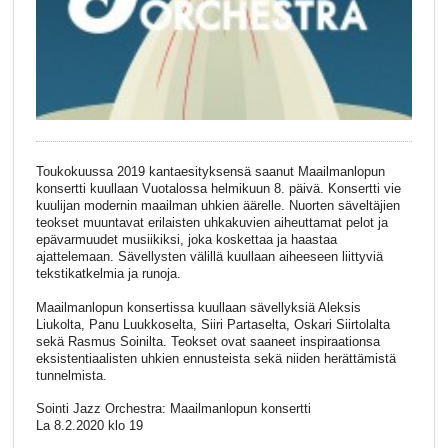
Toukokuussa 2019 kantaesityksensä saanut Maailmanlopun
konsertti kuullaan Vuotalossa helmikuun 8. päivä. Konsertti vie
kuulijan modernin maailman uhkien äärelle. Nuorten säveltäjien
teokset muuntavat erilaisten uhkakuvien aiheuttamat pelot ja
epävarmuudet musiikiksi, joka koskettaa ja haastaa
ajattelemaan. Sävellysten välillä kuullaan aiheeseen liittyviä
tekstikatkelmia ja runoja.
Maailmanlopun konsertissa kuullaan sävellyksiä Aleksis
Liukolta, Panu Luukkoselta, Siiri Partaselta, Oskari Siirtolalta
sekä Rasmus Soinilta. Teokset ovat saaneet inspiraationsa
eksistentiaalisten uhkien ennusteista sekä niiden herättämistä
tunnelmista.
Sointi Jazz Orchestra: Maailmanlopun konsertti
La 8.2.2020 klo 19