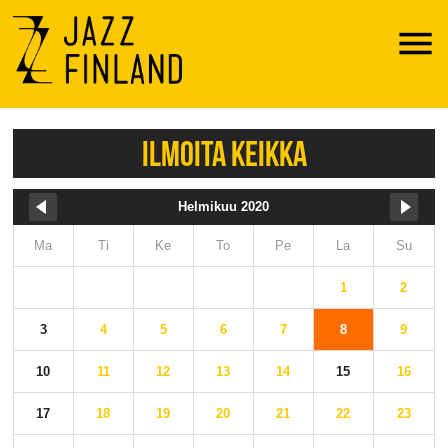
Menu
ILMOITA KEIKKA
Helmikuu 2020
Ma
Ti
Ke
To
Pe
La
Su
1
2
3
4
5
6
7
8
9
10
11
12
13
14
15
16
17
18
19
20
21
22
23