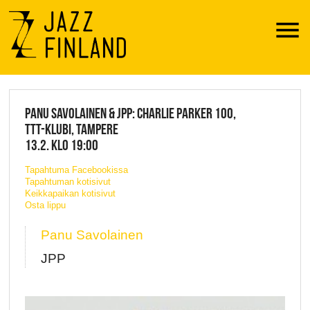
Menu
JAZZ FINLAND LIVE
PANU SAVOLAINEN & JPP: CHARLIE PARKER 100,
TTT-KLUBI, TAMPERE
13.2. KLO 19:00
Tapahtuma Facebookissa
Tapahtuman kotisivut
Keikkapaikan kotisivut
Osta lippu
Panu Savolainen
JPP