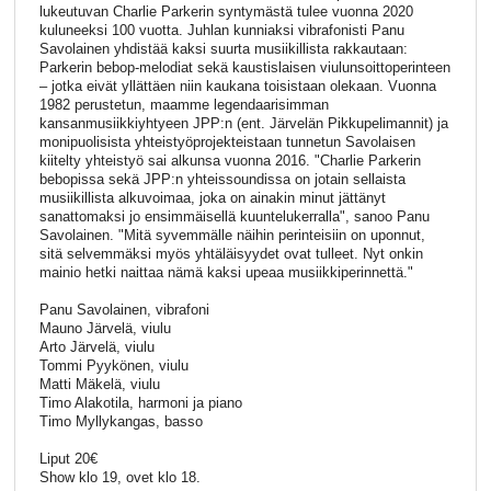
lukeutuvan Charlie Parkerin syntymästä tulee vuonna 2020
kuluneeksi 100 vuotta. Juhlan kunniaksi vibrafonisti Panu
Savolainen yhdistää kaksi suurta musiikillista rakkautaan:
Parkerin bebop-melodiat sekä kaustislaisen viulunsoittoperinteen
– jotka eivät yllättäen niin kaukana toisistaan olekaan. Vuonna
1982 perustetun, maamme legendaarisimman
kansanmusiikkiyhtyeen JPP:n (ent. Järvelän Pikkupelimannit) ja
monipuolisista yhteistyöprojekteistaan tunnetun Savolaisen
kiitelty yhteistyö sai alkunsa vuonna 2016. "Charlie Parkerin
bebopissa sekä JPP:n yhteissoundissa on jotain sellaista
musiikillista alkuvoimaa, joka on ainakin minut jättänyt
sanattomaksi jo ensimmäisellä kuuntelukerralla", sanoo Panu
Savolainen. "Mitä syvemmälle näihin perinteisiin on uponnut,
sitä selvemmäksi myös yhtäläisyydet ovat tulleet. Nyt onkin
mainio hetki naittaa nämä kaksi upeaa musiikkiperinnettä."
Panu Savolainen, vibrafoni
Mauno Järvelä, viulu
Arto Järvelä, viulu
Tommi Pyykönen, viulu
Matti Mäkelä, viulu
Timo Alakotila, harmoni ja piano
Timo Myllykangas, basso
Liput 20€
Show klo 19, ovet klo 18.