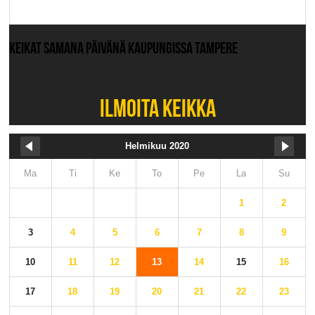
KEIKAT SAMANA PÄIVÄNÄ KAUPUNGISSA TAMPERE
Ei muita keikkoja.
ILMOITA KEIKKA
Helmikuu 2020
Ma
Ti
Ke
To
Pe
La
Su
1
2
3
4
5
6
7
8
9
10
11
12
13
14
15
16
17
18
19
20
21
22
23