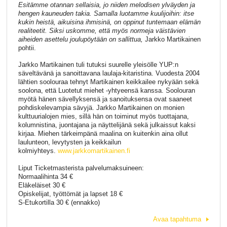
Esitämme otannan sellaisia, jo niiden melodisen ylväyden ja
hengen kauneuden takia. Samalla luotamme kuulijoihin: itse
kukin heistä, aikuisina ihmisinä, on oppinut tuntemaan elämän
realiteetit. Siksi uskomme, että myös normeja väistävien
aiheiden asettelu joulupöytään on sallittua,
Jarkko Martikainen
pohtii.
Jarkko Martikainen tuli tutuksi suurelle yleisölle YUP:n
säveltävänä ja sanoittavana laulaja-kitaristina. Vuodesta 2004
lähtien soolouraa tehnyt Martikainen keikkailee nykyään sekä
soolona, että Luotetut miehet -yhtyeensä kanssa. Soolouran
myötä hänen sävellyksensä ja sanoituksensa ovat saaneet
pohdiskelevampia sävyjä. Jarkko Martikainen on monien
kulttuurialojen mies, sillä hän on toiminut myös tuottajana,
kolumnistina, juontajana ja näyttelijänä sekä julkaissut kaksi
kirjaa. Miehen tärkeimpänä maalina on kuitenkin aina ollut
laulunteon, levytysten ja keikkailun
kolmiyhteys.
www.jarkkomartikainen.fi
Liput Ticketmasterista palvelumaksuineen:
Normaalihinta 34 €
Eläkeläiset 30 €
Opiskelijat, työttömät ja lapset 18 €
S-Etukortilla 30 € (ennakko)
Avaa tapahtuma