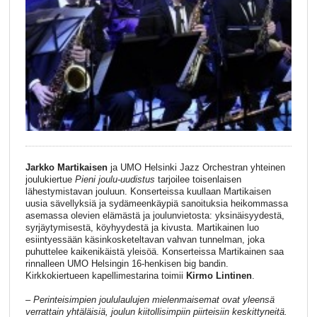
Jarkko Martikaisen
ja UMO Helsinki Jazz Orchestran yhteinen
joulukiertue
Pieni joulu-uudistus
tarjoilee toisenlaisen
lähestymistavan jouluun. Konserteissa kuullaan Martikaisen
uusia sävellyksiä ja sydämeenkäypiä sanoituksia heikommassa
asemassa olevien elämästä ja joulunvietosta: yksinäisyydestä,
syrjäytymisestä, köyhyydestä ja kivusta. Martikainen luo
esiintyessään käsinkosketeltavan vahvan tunnelman, joka
puhuttelee kaikenikäistä yleisöä. Konserteissa Martikainen saa
rinnalleen UMO Helsingin 16-henkisen big bandin.
Kirkkokiertueen kapellimestarina toimii
Kirmo Lintinen
.
– Perinteisimpien joululaulujen mielenmaisemat ovat yleensä
verrattain yhtäläisiä, joulun kiitollisimpiin piirteisiin keskittyneitä.