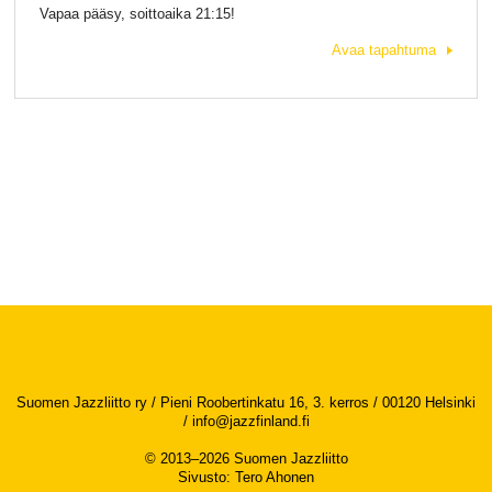
Vapaa pääsy, soittoaika 21:15!
Avaa tapahtuma
Suomen Jazzliitto ry / Pieni Roobertinkatu 16, 3. kerros / 00120 Helsinki
/
info@jazzfinland.fi
© 2013–2026 Suomen Jazzliitto
Sivusto
:
Tero Ahonen