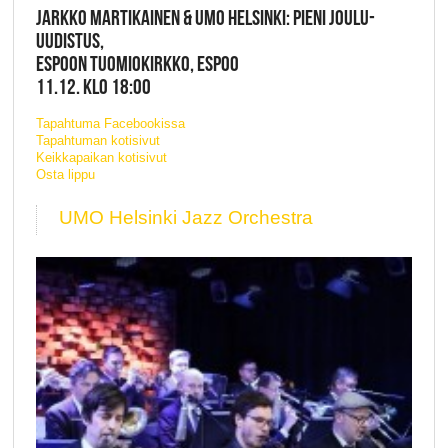
JARKKO MARTIKAINEN & UMO HELSINKI: PIENI JOULU-
UUDISTUS,
ESPOON TUOMIOKIRKKO, ESPOO
11.12. KLO 18:00
Tapahtuma Facebookissa
Tapahtuman kotisivut
Keikkapaikan kotisivut
Osta lippu
UMO Helsinki Jazz Orchestra