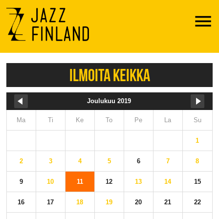
Menu
ILMOITA KEIKKA
Joulukuu 2019
Ma
Ti
Ke
To
Pe
La
Su
1
2
3
4
5
6
7
8
9
10
11
12
13
14
15
16
17
18
19
20
21
22