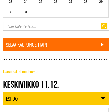
23
24
25
26
27
28
29
30
31
SELAA KAUPUNGEITTAIN
Katso kaikki tapahtumat
JAZZ FINLAND LIVE
KESKIVIIKKO 11.12.
ESPOO