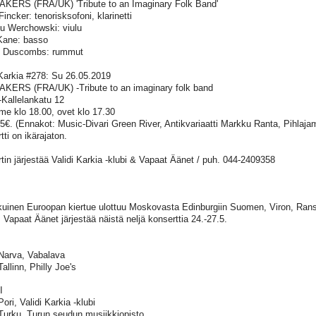
ERS (FRA/UK) 'Tribute to an Imaginary Folk Band'
incker: tenorisksofoni, klarinetti
u Werchowski: viulu
Kane: basso
n Duscombs: rummut
 Karkia #278: Su 26.05.2019
ERS (FRA/UK) -Tribute to an imaginary folk band
-Kallelankatu 12
me klo 18.00, ovet klo 17.30
15€. (Ennakot: Music-Divari Green River, Antikvariaatti Markku Ranta, Pihlaja
tti on ikärajaton.
tin järjestää Validi Karkia -klubi & Vapaat Äänet / puh. 044-2409358
uinen Euroopan kiertue ulottuu Moskovasta Edinburgiin Suomen, Viron, Rans
. Vapaat Äänet järjestää näistä neljä konserttia 24.-27.5.
Narva, Vabalava
allinn, Philly Joe's
I
ori, Validi Karkia -klubi
Turku, Turun seudun musiikkiopisto