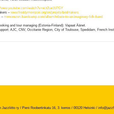
://www.youtube.com/watch?v=ect2ue1U7GY
kers –
www.freddymorezon.org/en/projets/bedmakers
i –
mrmorezon.bandcamp.com/album/tribute-to-an-imaginary-folk-band
ooking and tour managing (Estonia-Finland): Vapaat Äänet.
upport: AJC, CNV, Occitanie Region, City of Toulouse, Spedidam, French Insti
Jazzliitto ry / Pieni Roobertinkatu 16, 3. kerros / 00120 Helsinki /
info@jazzfi