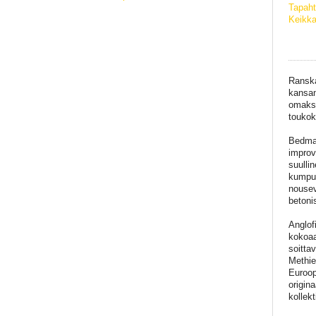
Tapah
Keikka
Ranska
kansan
omaksi
toukok
Bedmak
improv
suulli
kumpua
nousev
betoni
Anglof
kokoaa
soitta
Methie
Euroop
origin
kollek