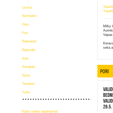
Tapah
Loviisa
Tapaht
Nurmijärvi
Oulu
Milky 
Aurink
Pori
Vapaa
Raasepori
Kerava
sekä a
Rajamäki
Salo
Seinäjoki
PORI
Sipoo
Tampere
VALID
Turku
BEDMA
VALID
26.5.
Katso kaikki tapahtumat