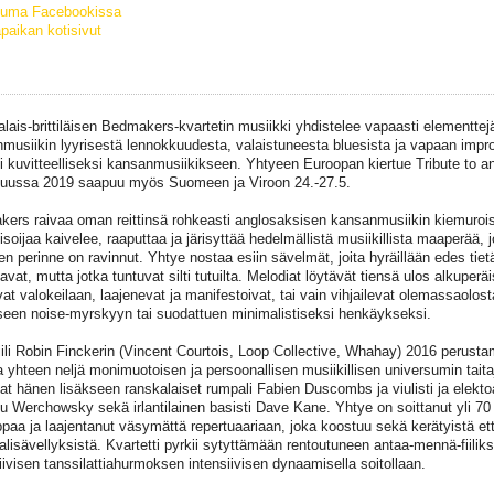
tuma Facebookissa
paikan kotisivut
lais-brittiläisen Bedmakers-kvartetin musiikki yhdistelee vapaasti elementtejä 
musiikin lyyrisestä lennokkuudesta, valaistuneesta bluesista ja vapaan impro
 kuvitteelliseksi kansanmusiikikseen. Yhtyeen Euroopan kiertue Tribute to a
uussa 2019 saapuu myös Suomeen ja Viroon 24.-27.5.
ers raivaa oman reittinsä rohkeasti anglosaksisen kansanmusiikin kiemurois
isoijaa kaivelee, raaputtaa ja järisyttää hedelmällistä musiikillista maaperää
nen perinne on ravinnut. Yhtye nostaa esiin sävelmät, joita hyräillään edes tie
vat, mutta jotka tuntuvat silti tutuilta. Melodiat löytävät tiensä ulos alkuperä
at valokeilaan, laajenevat ja manifestoivat, tai vain vihjailevat olemassaolosta
seen noise-myrskyyn tai suodattuen minimalistiseksi henkäykseksi.
iili Robin Finckerin (Vincent Courtois, Loop Collective, Whahay) 2016 perus
 yhteen neljä monimuotoisen ja persoonallisen musiikillisen universumin tait
vat hänen lisäkseen ranskalaiset rumpali Fabien Duscombs ja viulisti ja elektoa
u Werchowsky sekä irlantilainen basisti Dave Kane. Yhtye on soittanut yli 70
paa ja laajentanut väsymättä repertuaariaan, joka koostuu sekä kerätyistä et
aalisävellyksistä. Kvartetti pyrkii sytyttämään rentoutuneen antaa-mennä-fiiliks
tiivisen tanssilattiahurmoksen intensiivisen dynaamisella soitollaan.