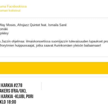
tuma Facebookissa
uman kotisivut
Way Moses, Afrojazz Quintet feat. Ismaila Sané
omäki
 pääsy
 Jazzin ohjelmaa: ilmaiskonsertissa suomijazzin tulevaisuuden lupaukset pr
frorytmien huippuosaajat, jotka saavat Aurinkomäen yleisön bailaamaan!
I KARKIA #278
KERS (FRA/UK),
I KARKIA -KLUBI, PORI
 KLO 18:00