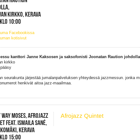
LLA,
AN KIRKKO, KERAVA
 KLO 10:00
tuma Facebookissa
uman kotisivut
ssu kanttori Janne Kaksosen ja saksofonisti Joonatan Raution johdolla
n kirkko
 pääsy
n seurakunta järjestää jumalanpalveluksen yhteydessä jazzmessun. jonka
mu
lonumerot henkivät aitoa jazz-maailmaa.
 WAY MOSES, AFROJAZZ
Afrojazz Quintet
ET FEAT. ISMAILA SANÉ,
NKOMÄKI, KERAVA
 KLO 15:00