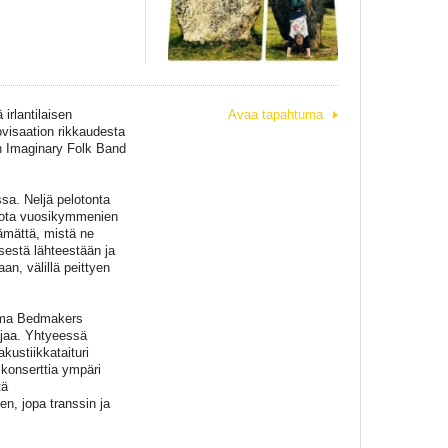
irlantilaisen
Avaa tapahtuma
visaation rikkaudesta
n Imaginary Folk Band
sa. Neljä pelotonta
, jota vuosikymmenien
tämättä, mistä ne
isestä lähteestään ja
an, välillä peittyen
tama Bedmakers
ajaa. Yhtyeessä
kustiikkataituri
 konserttia ympäri
tä
en, jopa transsin ja