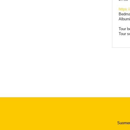
https
Bedma
Album
Tour b
Tour s
Suomen 