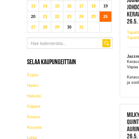
JOHDO
13
14
15
16
17
18
19
KERAV
20
21
22
23
24
25
26
26.5.
27
28
29
30
31
Tapah
Tapaht
Jazzme
SELAA KAUPUNGEITTAIN
Kerava
Vapaa
Espoo
Kerava
ja soo
Hanko
Helsinki
Kajaani
MILKY
Kerava
QUINT
Kouvola
AURI
26.5.
Lohja