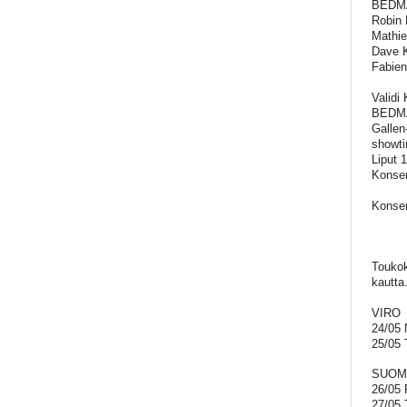
BEDMAK
Robin F
Mathie
Dave 
Fabie
Validi
BEDMAK
Gallen
showti
Liput 
Konser
Konser
Toukok
kautta
VIRO
24/05 
25/05 T
SUOM
26/05 P
27/05 