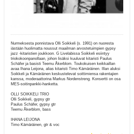
Nurmeksesta ponnistava Olli Soikkeli (s. 1991) on nuoresta
iästään huolimatta noussut maailman arvostetuimpien gypsy
jazz -kitaristien joukkoon. G Livelabissa Soikkeli esiintyy
triokokoonpanollaan, johon lisäksi kuuluvat kitaristi Paulus
Schäfer ja basisti Teemu Åkerblom. Toukokuisen keikkaillan
avaa Ihana Leijona, alias kitaristi Timo Kämäräinen. Illan aluksi
Soikkeli ja Kämäräinen keskustelevat soittimiensa rakentajien
kanssa, moderaattorina Markus Nordenstreng. Konsertti on osa
MES-soitinpankki-hanketta.
OLLI SOIKKELI TRIO
Olli Soikkeli, gypsy gtr
Paulus Schäfer, gypsy gtr
Teemu Åkerblom, bass
IHANA LEIJONA
Timo Kämäräinen, gtr & voc