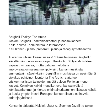
Berghäll Triality: The Arctic
Joakim Berghäll - baritonisaksofoni ja bassoklarinetti
Kalle Kalima - sähkökitara ja kitarabasso
Kari Ikonen - piano, preparoitu piano ja Moog-syntetisaattori
Tuore trio julkaisi kesäkuussa 2018 ensilevynään Berghällin
säveltämän, neliosaisen sarjan The Arctic. Yhtye yhdistelee
vapaasti virtaavaa, mutta vahvan melodista
improvisaatioilmaisua monipolvisiin, kamarimusiikista
ammentaviin sävellyksiin. Berghällin musiikissa on usein läsnä
sielukas pohjoinen luonto, ja The Arctic -sarja tuo
eriskummallisten tarinoiden myötä valoon Pohjolan monet
kasvot. Kolmikon kaikki muusikot ovat kansainvälistä
kärkikaartiamme, ja kiertue onkin ainutlaatuinen tilaisuus nähdä
ja kuulla ympäri Keski-Euroopan konserttilavoja esiintyviä
artisteja yhdessä.
Konsertin järjestää Helsinki Jazz ry. Suomen Jazzliitto tukee