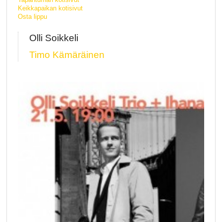
Keikkapaikan kotisivut
Osta lippu
Olli Soikkeli
Timo Kämäräinen