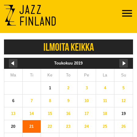
Menu
ILMOITA KEIKKA
Toukokuu 2019
Ma
Ti
Ke
To
Pe
La
Su
1
2
3
4
5
6
7
8
9
10
11
12
13
14
15
16
17
18
19
20
21
22
23
24
25
26