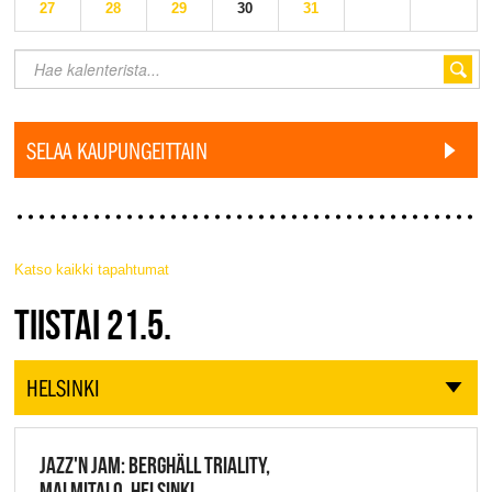
27
28
29
30
31
SELAA KAUPUNGEITTAIN
Katso kaikki tapahtumat
JAZZ FINLAND LIVE
TIISTAI 21.5.
HELSINKI
JAZZ'N JAM: BERGHÄLL TRIALITY,
MALMITALO, HELSINKI