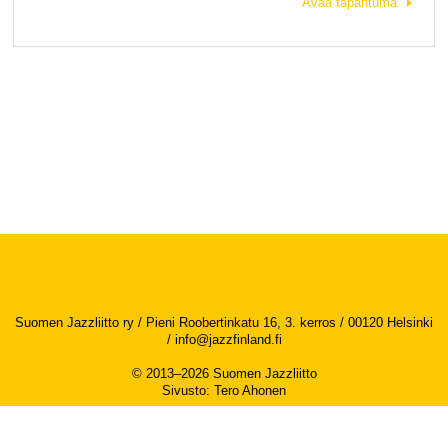
Avaa tapahtuma
Suomen Jazzliitto ry / Pieni Roobertinkatu 16, 3. kerros / 00120 Helsinki
/
info@jazzfinland.fi
© 2013–2026 Suomen Jazzliitto
Sivusto
:
Tero Ahonen
Saavutettavuusseloste