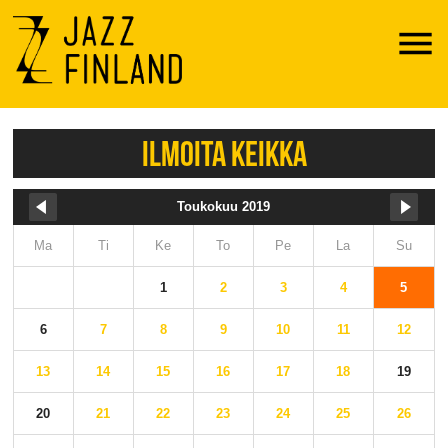
Menu
ILMOITA KEIKKA
Toukokuu 2019
Ma
Ti
Ke
To
Pe
La
Su
1
2
3
4
5
6
7
8
9
10
11
12
13
14
15
16
17
18
19
20
21
22
23
24
25
26