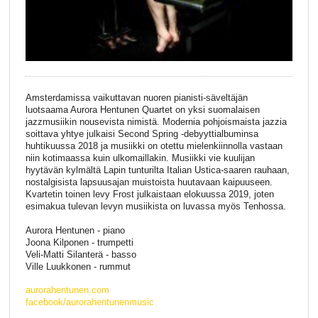
Amsterdamissa vaikuttavan nuoren pianisti-säveltäjän
luotsaama Aurora Hentunen Quartet on yksi suomalaisen
jazzmusiikin nousevista nimistä. Modernia pohjoismaista jazzia
soittava yhtye julkaisi Second Spring -debyyttialbuminsa
huhtikuussa 2018 ja musiikki on otettu mielenkiinnolla vastaan
niin kotimaassa kuin ulkomaillakin. Musiikki vie kuulijan
hyytävän kylmältä Lapin tunturilta Italian Ustica-saaren rauhaan,
nostalgisista lapsuusajan muistoista huutavaan kaipuuseen.
Kvartetin toinen levy Frost julkaistaan elokuussa 2019, joten
esimakua tulevan levyn musiikista on luvassa myös Tenhossa.
Aurora Hentunen - piano
Joona Kilponen - trumpetti
Veli-Matti Silanterä - basso
Ville Luukkonen - rummut
aurorahentunen.com
facebook/aurorahentunenmusic