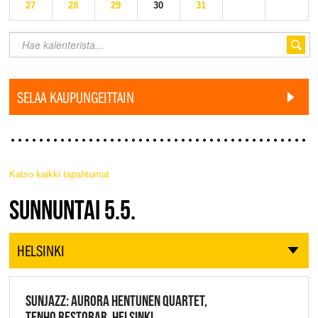
27
28
29
30
31
SELAA KAUPUNGEITTAIN
Katso kaikki tapahtumat
JAZZ FINLAND LIVE
SUNNUNTAI 5.5.
HELSINKI
SUNJAZZ: AURORA HENTUNEN QUARTET,
TENHO RESTOBAR, HELSINKI