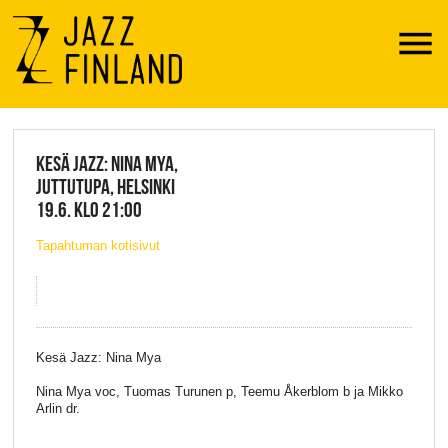
Menu
JAZZ FINLAND LIVE
KESÄ JAZZ: NINA MYA,
JUTTUTUPA, HELSINKI
19.6. KLO 21:00
Tapahtuman kotisivut
Kesä Jazz: Nina Mya
Nina Mya voc, Tuomas Turunen p, Teemu Åkerblom b ja Mikko
Arlin dr.