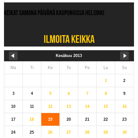
KEIKAT SAMANA PÄIVÄNÄ KAUPUNGISSA HELSINKI
Ei muita keikkoja.
ILMOITA KEIKKA
Kesäkuu 2013
Ma
Ti
Ke
To
Pe
La
Su
1
2
3
4
5
6
7
8
9
10
11
12
13
14
15
16
17
18
19
20
21
22
23
24
25
26
27
28
29
30